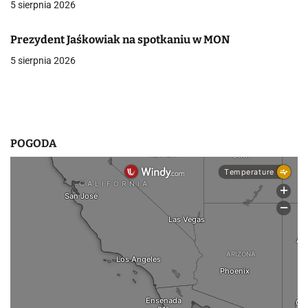
5 sierpnia 2026
w
Prezydent Jaśkowiak na spotkaniu w MON
p
5 sierpnia 2026
i
s
u
POGODA