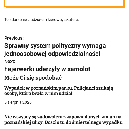
To zdarzenie z udziałem kierowcy skutera.
Previous:
N
Sprawny system polityczny wymaga
a
jednoosobowej odpowiedzialności
w
Next:
Fajerwerki uderzyły w samolot
i
Może Ci się spodobać
g
Wypadek w poznańskim parku. Policjanci szukają
a
osoby, która brała w nim udział
5 sierpnia 2026
c
j
Nie wszyscy są zadowoleni z zapowiadanych zmian na
poznańskiej ulicy. Doszło tu do śmiertelnego wypadku
a