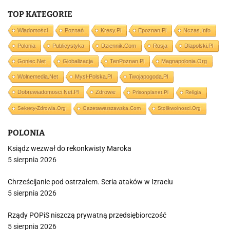
TOP KATEGORIE
Wiadomości
Poznań
Kresy.pl
Epoznan.pl
Nczas.info
Polonia
Publicystyka
Dziennik.com
Rosja
Dlapolski.pl
Goniec.net
Globalizacja
TenPoznan.pl
Magnapolonia.org
Wolnemedia.net
Mysl-Polska.pl
Twojapogoda.pl
Dobrewiadomosci.net.pl
Zdrowie
Prisonplanet.pl
Religia
Sekrety-Zdrowia.org
Gazetawarszawska.com
Stolikwolnosci.org
POLONIA
Ksiądz wezwał do rekonkwisty Maroka
5 sierpnia 2026
Chrześcijanie pod ostrzałem. Seria ataków w Izraelu
5 sierpnia 2026
Rządy POPiS niszczą prywatną przedsiębiorczość
5 sierpnia 2026