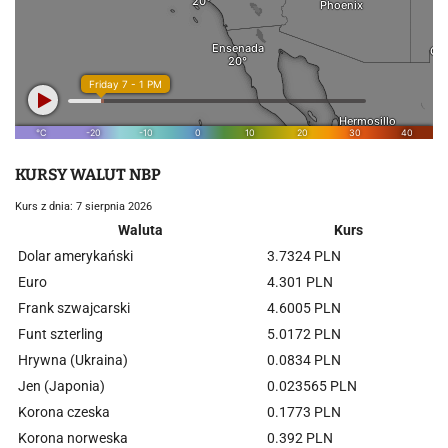
KURSY WALUT NBP
Kurs z dnia: 7 sierpnia 2026
Waluta
Kurs
Dolar amerykański
3.7324 PLN
Euro
4.301 PLN
Frank szwajcarski
4.6005 PLN
Funt szterling
5.0172 PLN
Hrywna (Ukraina)
0.0834 PLN
Jen (Japonia)
0.023565 PLN
Korona czeska
0.1773 PLN
Korona norweska
0.392 PLN