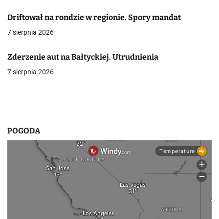
a
Driftował na rondzie w regionie. Spory mandat
w
7 sierpnia 2026
p
Zderzenie aut na Bałtyckiej. Utrudnienia
i
7 sierpnia 2026
s
u
POGODA