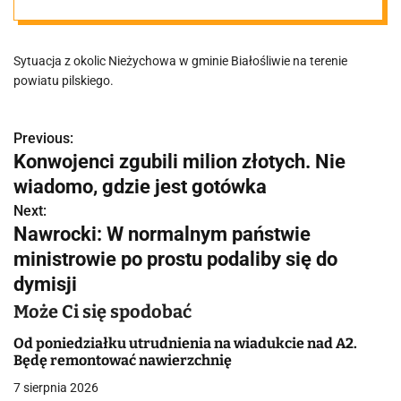
regionu.
Sytuacja z okolic Nieżychowa w gminie Białośliwie na terenie
"Wchodzą do
powiatu pilskiego.
domów"
Previous:
N
Konwojenci zgubili milion złotych. Nie
a
wiadomo, gdzie jest gotówka
w
Next:
Nawrocki: W normalnym państwie
i
ministrowie po prostu podaliby się do
g
dymisji
a
Może Ci się spodobać
c
Od poniedziałku utrudnienia na wiadukcie nad A2.
Będę remontować nawierzchnię
j
7 sierpnia 2026