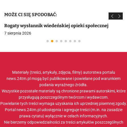
MOŻE CI SIĘ SPODOBAĆ:
Rogaty wysłannik wiedeńskiej opieki społecznej
7 sierpnia 2026
Materiały (treści, artykuły, zdjęcia, filmy) autorstwa portalu
news.24tm.pl mogą być publikowane i powielane pod warunkiem
podania wyraźnego źródła.
Wszystkie pozostałe materiały są chronione prawami autorskimi, które
przysługują poszczególnym twórcom i wydawcom.
Powielanie tych treści wymaga uzyskania ich uprzedniej pisemnej zgody.
Portal news.24tm.pl udostępnia i agreguje treści (m.in. na zasadzie
prawa cytatu) wyłącznie w celach informacyjnych.
Nie bierzemy odpowiedzialności za treści artykułów poszczególnych