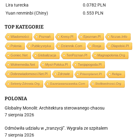
Lira turecka
0.0782 PLN
Yuan renminbi (Chiny)
0.553 PLN
TOP KATEGORIE
Wiadomości
Poznań
Kresy.pl
Epoznan.pl
Nczas.info
Polonia
Publicystyka
Dziennik.com
Rosja
Dlapolski.pl
Goniec.net
Globalizacja
TenPoznan.pl
Magnapolonia.org
Wolnemedia.net
Mysl-Polska.pl
Twojapogoda.pl
Dobrewiadomosci.net.pl
Zdrowie
Prisonplanet.pl
Religia
Sekrety-Zdrowia.org
Gazetawarszawska.com
Stolikwolnosci.org
POLONIA
Globalny Monolit: Architektura sterowanego chaosu
7 sierpnia 2026
Odmówiła udziału w „tranzycji”. Wygrała ze szpitalem
7 sierpnia 2026