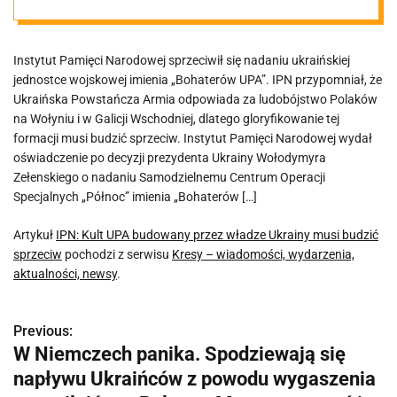
budzić sprzeciw
Instytut Pamięci Narodowej sprzeciwił się nadaniu ukraińskiej
jednostce wojskowej imienia „Bohaterów UPA”. IPN przypomniał, że
Ukraińska Powstańcza Armia odpowiada za ludobójstwo Polaków
na Wołyniu i w Galicji Wschodniej, dlatego gloryfikowanie tej
formacji musi budzić sprzeciw. Instytut Pamięci Narodowej wydał
oświadczenie po decyzji prezydenta Ukrainy Wołodymyra
Zełenskiego o nadaniu Samodzielnemu Centrum Operacji
Specjalnych „Północ” imienia „Bohaterów […]
Artykuł
IPN: Kult UPA budowany przez władze Ukrainy musi budzić
sprzeciw
pochodzi z serwisu
Kresy – wiadomości, wydarzenia,
aktualności, newsy
.
Previous:
N
W Niemczech panika. Spodziewają się
a
napływu Ukraińców z powodu wygaszenia