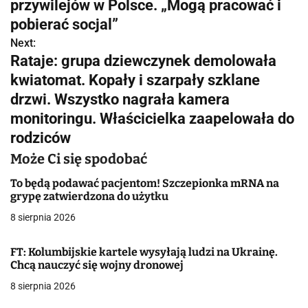
w
przywilejów w Polsce. „Mogą pracować i
pobierać socjal”
i
Next:
g
Rataje: grupa dziewczynek demolowała
kwiatomat. Kopały i szarpały szklane
a
drzwi. Wszystko nagrała kamera
c
monitoringu. Właścicielka zaapelowała do
j
rodziców
Może Ci się spodobać
a
To będą podawać pacjentom! Szczepionka mRNA na
w
grypę zatwierdzona do użytku
p
8 sierpnia 2026
i
FT: Kolumbijskie kartele wysyłają ludzi na Ukrainę.
s
Chcą nauczyć się wojny dronowej
8 sierpnia 2026
u