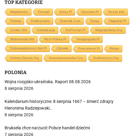
TOP KATEGORIE
Wiadomości
Poznań
Kresy.pl
Epoznan.pl
Nczas.info
Polonia
Publicystyka
Dziennik.com
Rosja
Dlapolski.pl
Goniec.net
Globalizacja
TenPoznan.pl
Magnapolonia.org
Wolnemedia.net
Mysl-Polska.pl
Twojapogoda.pl
Dobrewiadomosci.net.pl
Zdrowie
Prisonplanet.pl
Religia
Sekrety-Zdrowia.org
Gazetawarszawska.com
Stolikwolnosci.org
POLONIA
Wojna rosyjsko-ukraińska. Raport 08.08.2026
8 sierpnia 2026
Kalendarium historyczne: 8 sierpnia 1667 – śmierć zdrajcy
Hieronima Radziejowski…
8 sierpnia 2026
Bruksela chce narzucić Polsce handel dziećmi
7 sierpnia 2026