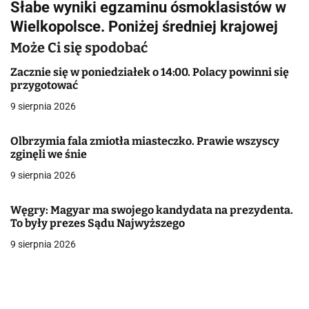
Słabe wyniki egzaminu ósmoklasistów w
i
Wielkopolsce. Poniżej średniej krajowej
g
Może Ci się spodobać
a
Zacznie się w poniedziałek o 14:00. Polacy powinni się
przygotować
c
9 sierpnia 2026
j
Olbrzymia fala zmiotła miasteczko. Prawie wszyscy
a
zginęli we śnie
w
9 sierpnia 2026
p
Węgry: Magyar ma swojego kandydata na prezydenta.
i
To były prezes Sądu Najwyższego
9 sierpnia 2026
s
u