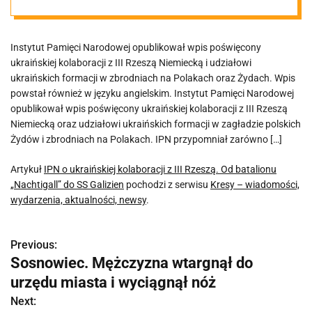
batalionu
Instytut Pamięci Narodowej opublikował wpis poświęcony
„Nachtigall” do
ukraińskiej kolaboracji z III Rzeszą Niemiecką i udziałowi
ukraińskich formacji w zbrodniach na Polakach oraz Żydach. Wpis
SS Galizien
powstał również w języku angielskim. Instytut Pamięci Narodowej
opublikował wpis poświęcony ukraińskiej kolaboracji z III Rzeszą
Niemiecką oraz udziałowi ukraińskich formacji w zagładzie polskich
Żydów i zbrodniach na Polakach. IPN przypomniał zarówno […]
Artykuł
IPN o ukraińskiej kolaboracji z III Rzeszą. Od batalionu
„Nachtigall” do SS Galizien
pochodzi z serwisu
Kresy – wiadomości,
wydarzenia, aktualności, newsy
.
Previous:
N
Sosnowiec. Mężczyzna wtargnął do
a
urzędu miasta i wyciągnął nóż
w
Next: