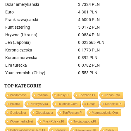
Dolar amerykański
3.7324 PLN
Euro
4.301 PLN
Frank szwajcarski
4.6005 PLN
Funt szterling
5.0172 PLN
Hrywna (Ukraina)
0.0834 PLN
Jen (Japonia)
0.023565 PLN
Korona czeska
0.1773 PLN
Korona norweska
0.392 PLN
Lira turecka
0.0782 PLN
Yuan renminbi (Chiny)
0.553 PLN
TOP KATEGORIE
Wiadomości
Poznań
Kresy.pl
Epoznan.pl
Nczas.info
Polonia
Publicystyka
Dziennik.com
Rosja
Dlapolski.pl
Goniec.net
Globalizacja
TenPoznan.pl
Magnapolonia.org
Wolnemedia.net
Mysl-Polska.pl
Twojapogoda.pl
Dobrewiadomosci.net.pl
Zdrowie
Prisonplanet.pl
Religia