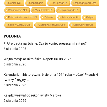
Goniec.net
Globalizacja
TenPoznan.pl
Magnapolonia.org
Wolnemedia.net
Mysl-Polska.pl
Twojapogoda.pl
Dobrewiadomosci.net.pl
Zdrowie
Prisonplanet.pl
Religia
Sekrety-Zdrowia.org
Gazetawarszawska.com
Stolikwolnosci.org
POLONIA
FIFA wpadła na ścianę. Czy to koniec prezesa Infantino?
6 sierpnia 2026
Wojna rosyjsko-ukraińska. Raport 06.08.2026
6 sierpnia 2026
Kalendarium historyczne: 6 sierpnia 1914 roku – Józef Piłsudski
tworzy fikcyjny …
6 sierpnia 2026
Ksiądz wezwał do rekonkwisty Maroka
5 sierpnia 2026