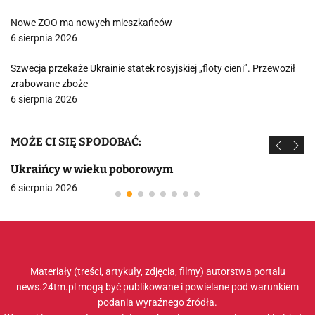
Nowe ZOO ma nowych mieszkańców
6 sierpnia 2026
Szwecja przekaże Ukrainie statek rosyjskiej „floty cieni”. Przewoził
zrabowane zboże
6 sierpnia 2026
MOŻE CI SIĘ SPODOBAĆ:
Ukraińcy w wieku poborowym
6 sierpnia 2026
Materiały (treści, artykuły, zdjęcia, filmy) autorstwa portalu
news.24tm.pl mogą być publikowane i powielane pod warunkiem
podania wyraźnego źródła.