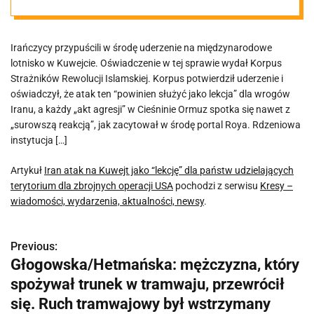
udzielających
Irańczycy przypuścili w środę uderzenie na międzynarodowe
terytorium dla
lotnisko w Kuwejcie. Oświadczenie w tej sprawie wydał Korpus
Strażników Rewolucji Islamskiej. Korpus potwierdził uderzenie i
zbrojnych
oświadczył, że atak ten “powinien służyć jako lekcja” dla wrogów
Iranu, a każdy „akt agresji” w Cieśninie Ormuz spotka się nawet z
„surowszą reakcją”, jak zacytował w środę portal Roya. Rdzeniowa
operacji USA
instytucja […]
Artykuł
Iran atak na Kuwejt jako “lekcję” dla państw udzielających
terytorium dla zbrojnych operacji USA
pochodzi z serwisu
Kresy –
wiadomości, wydarzenia, aktualności, newsy
.
Previous:
N
Głogowska/Hetmańska: mężczyzna, który
a
spożywał trunek w tramwaju, przewrócił
w
się. Ruch tramwajowy był wstrzymany