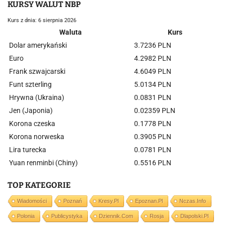
KURSY WALUT NBP
Kurs z dnia: 6 sierpnia 2026
Waluta
Kurs
Dolar amerykański
3.7236 PLN
Euro
4.2982 PLN
Frank szwajcarski
4.6049 PLN
Funt szterling
5.0134 PLN
Hrywna (Ukraina)
0.0831 PLN
Jen (Japonia)
0.02359 PLN
Korona czeska
0.1778 PLN
Korona norweska
0.3905 PLN
Lira turecka
0.0781 PLN
Yuan renminbi (Chiny)
0.5516 PLN
TOP KATEGORIE
Wiadomości
Poznań
Kresy.pl
Epoznan.pl
Nczas.info
Polonia
Publicystyka
Dziennik.com
Rosja
Dlapolski.pl