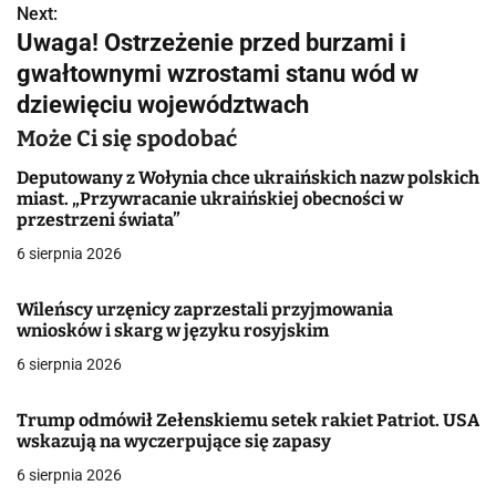
Next:
i
Uwaga! Ostrzeżenie przed burzami i
g
gwałtownymi wzrostami stanu wód w
dziewięciu województwach
a
Może Ci się spodobać
c
Deputowany z Wołynia chce ukraińskich nazw polskich
j
miast. „Przywracanie ukraińskiej obecności w
przestrzeni świata”
a
6 sierpnia 2026
w
Wileńscy urzęnicy zaprzestali przyjmowania
p
wniosków i skarg w języku rosyjskim
i
6 sierpnia 2026
s
Trump odmówił Zełenskiemu setek rakiet Patriot. USA
u
wskazują na wyczerpujące się zapasy
6 sierpnia 2026