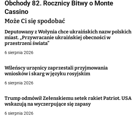
Obchody 82. Rocznicy Bitwy o Monte
i
Cassino
g
Może Ci się spodobać
a
Deputowany z Wołynia chce ukraińskich nazw polskich
miast. „Przywracanie ukraińskiej obecności w
c
przestrzeni świata”
j
6 sierpnia 2026
a
Wileńscy urzęnicy zaprzestali przyjmowania
wniosków i skarg w języku rosyjskim
w
6 sierpnia 2026
p
i
Trump odmówił Zełenskiemu setek rakiet Patriot. USA
wskazują na wyczerpujące się zapasy
s
6 sierpnia 2026
u