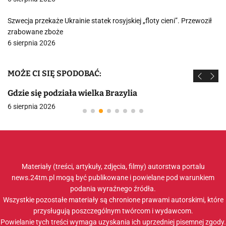
Szwecja przekaże Ukrainie statek rosyjskiej „floty cieni”. Przewoził
zrabowane zboże
6 sierpnia 2026
MOŻE CI SIĘ SPODOBAĆ:
Gdzie się podziała wielka Brazylia
6 sierpnia 2026
Materiały (treści, artykuły, zdjęcia, filmy) autorstwa portalu
news.24tm.pl mogą być publikowane i powielane pod warunkiem
podania wyraźnego źródła.
Wszystkie pozostałe materiały są chronione prawami autorskimi, które
przysługują poszczególnym twórcom i wydawcom.
Powielanie tych treści wymaga uzyskania ich uprzedniej pisemnej zgody.