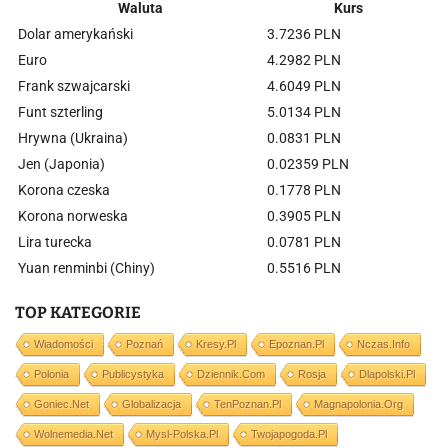
Waluta
Kurs
Dolar amerykański
3.7236 PLN
Euro
4.2982 PLN
Frank szwajcarski
4.6049 PLN
Funt szterling
5.0134 PLN
Hrywna (Ukraina)
0.0831 PLN
Jen (Japonia)
0.02359 PLN
Korona czeska
0.1778 PLN
Korona norweska
0.3905 PLN
Lira turecka
0.0781 PLN
Yuan renminbi (Chiny)
0.5516 PLN
TOP KATEGORIE
Wiadomości
Poznań
Kresy.pl
Epoznan.pl
Nczas.info
Polonia
Publicystyka
Dziennik.com
Rosja
Dlapolski.pl
Goniec.net
Globalizacja
TenPoznan.pl
Magnapolonia.org
Wolnemedia.net
Mysl-Polska.pl
Twojapogoda.pl