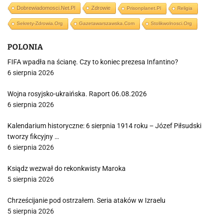
Dobrewiadomosci.net.pl
Zdrowie
Prisonplanet.pl
Religia
Sekrety-Zdrowia.org
Gazetawarszawska.com
Stolikwolnosci.org
POLONIA
FIFA wpadła na ścianę. Czy to koniec prezesa Infantino?
6 sierpnia 2026
Wojna rosyjsko-ukraińska. Raport 06.08.2026
6 sierpnia 2026
Kalendarium historyczne: 6 sierpnia 1914 roku – Józef Piłsudski
tworzy fikcyjny …
6 sierpnia 2026
Ksiądz wezwał do rekonkwisty Maroka
5 sierpnia 2026
Chrześcijanie pod ostrzałem. Seria ataków w Izraelu
5 sierpnia 2026