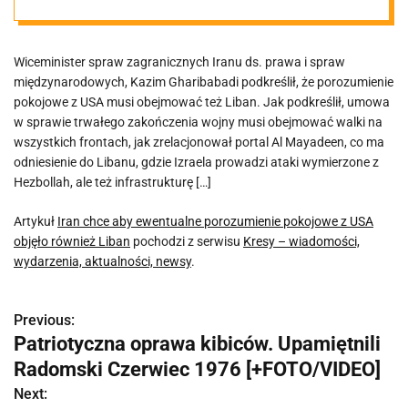
objęło również
Wiceminister spraw zagranicznych Iranu ds. prawa i spraw
Liban
międzynarodowych, Kazim Gharibabadi podkreślił, że porozumienie
pokojowe z USA musi obejmować też Liban. Jak podkreślił, umowa
w sprawie trwałego zakończenia wojny musi obejmować walki na
wszystkich frontach, jak zrelacjonował portal Al Mayadeen, co ma
odniesienie do Libanu, gdzie Izraela prowadzi ataki wymierzone z
Hezbollah, ale też infrastrukturę […]
Artykuł
Iran chce aby ewentualne porozumienie pokojowe z USA
objęło również Liban
pochodzi z serwisu
Kresy – wiadomości,
wydarzenia, aktualności, newsy
.
Previous:
N
Patriotyczna oprawa kibiców. Upamiętnili
a
Radomski Czerwiec 1976 [+FOTO/VIDEO]
w
Next: