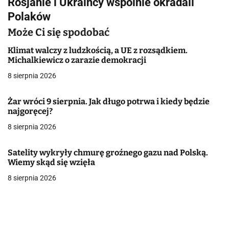
Rosjanie i Ukraińcy wspólnie okradali
w
Polaków
i
Może Ci się spodobać
g
Klimat walczy z ludzkością, a UE z rozsądkiem.
a
Michalkiewicz o zarazie demokracji
8 sierpnia 2026
c
j
Żar wróci 9 sierpnia. Jak długo potrwa i kiedy będzie
najgoręcej?
a
8 sierpnia 2026
w
Satelity wykryły chmurę groźnego gazu nad Polską.
p
Wiemy skąd się wzięła
i
8 sierpnia 2026
s
u