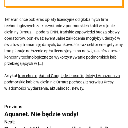
za podmorskie
Teheran chce pobierać opłaty licencyjne od globalnych firm
kable w
technologicznych za korzystanie z podmorskich kabli w rejonie
cieśniny Ormuz — podała CNN. Irańskie zapowiedzi budzą obawy
cieśninie
operatorów, ponieważ ewentualne zakłócenia mogłyby uderzyć w
światową transmisję danych, bankowość oraz sektor energetyczny.
Iran planuje nałożenie opłat licencyjnych na największe światowe
Ormuz
koncerny technologiczne za wykorzystywanie podmorskich kabli
przebiegających w […]
Artykuł
Iran chce opłat od Google, Microsoftu, Mety i Amazona za
podmorskie kable w cieśninie Ormuz
pochodzi z serwisu
Kresy –
wiadomości, wydarzenia, aktualności, newsy
.
Previous:
N
Aquanet. Nie będzie wody!
a
Next: