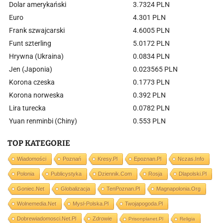
Dolar amerykański
3.7324 PLN
Euro
4.301 PLN
Frank szwajcarski
4.6005 PLN
Funt szterling
5.0172 PLN
Hrywna (Ukraina)
0.0834 PLN
Jen (Japonia)
0.023565 PLN
Korona czeska
0.1773 PLN
Korona norweska
0.392 PLN
Lira turecka
0.0782 PLN
Yuan renminbi (Chiny)
0.553 PLN
TOP KATEGORIE
Wiadomości
Poznań
Kresy.pl
Epoznan.pl
Nczas.info
Polonia
Publicystyka
Dziennik.com
Rosja
Dlapolski.pl
Goniec.net
Globalizacja
TenPoznan.pl
Magnapolonia.org
Wolnemedia.net
Mysl-Polska.pl
Twojapogoda.pl
Dobrewiadomosci.net.pl
Zdrowie
Prisonplanet.pl
Religia