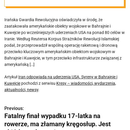
Kuwejcie
Irańska Gwardia Rewolucyjna oświadczyła w środę, że
zaatakowała amerykańskie obiekty wojskowe w Bahrajnie i
Kuwejcie po wcześniejszych uderzeniach USA na ponad 80 celów w
Iranie. Według Reutersa Korpus Strażników Rewolucji Islamskiej
podał, że przeprowadził wspólną operację rakietową i dronową
przeciwko kluczowym amerykańskim obiektom wojskowym w
Bahrajnie i Kuwejcie, w tym przeciwko infrastrukturze związanej z
amerykańską […]
Artykuł
Iran odpowiada na uderzenia USA. Syreny w Bahrajnie i
Kuwejcie
pochodzi z serwisu
Kresy – wiadomości, wydarzenia,
aktualności, newsy
.
Previous:
N
Fatalny finał wypadku 17-latka na
a
rowerze, ma złamany kręgosłup. Jest