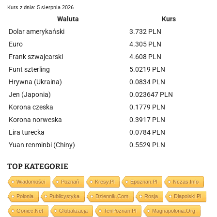
Kurs z dnia: 5 sierpnia 2026
Waluta
Kurs
Dolar amerykański
3.732 PLN
Euro
4.305 PLN
Frank szwajcarski
4.608 PLN
Funt szterling
5.0219 PLN
Hrywna (Ukraina)
0.0834 PLN
Jen (Japonia)
0.023647 PLN
Korona czeska
0.1779 PLN
Korona norweska
0.3917 PLN
Lira turecka
0.0784 PLN
Yuan renminbi (Chiny)
0.5529 PLN
TOP KATEGORIE
Wiadomości
Poznań
Kresy.pl
Epoznan.pl
Nczas.info
Polonia
Publicystyka
Dziennik.com
Rosja
Dlapolski.pl
Goniec.net
Globalizacja
TenPoznan.pl
Magnapolonia.org