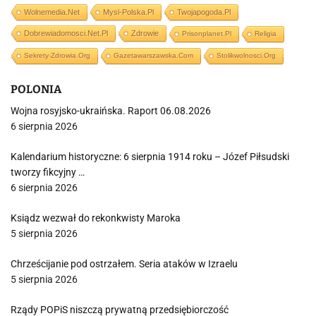
Wolnemedia.net
Mysl-Polska.pl
Twojapogoda.pl
Dobrewiadomosci.net.pl
Zdrowie
Prisonplanet.pl
Religia
Sekrety-Zdrowia.org
Gazetawarszawska.com
Stolikwolnosci.org
POLONIA
Wojna rosyjsko-ukraińska. Raport 06.08.2026
6 sierpnia 2026
Kalendarium historyczne: 6 sierpnia 1914 roku – Józef Piłsudski
tworzy fikcyjny …
6 sierpnia 2026
Ksiądz wezwał do rekonkwisty Maroka
5 sierpnia 2026
Chrześcijanie pod ostrzałem. Seria ataków w Izraelu
5 sierpnia 2026
Rządy POPiS niszczą prywatną przedsiębiorczość