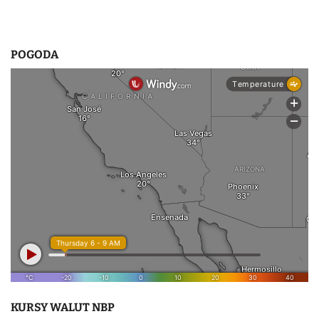
POGODA
KURSY WALUT NBP