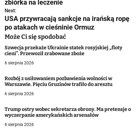
w
zbiórka na leczenie
Next:
i
USA przywracają sankcje na irańską ropę
g
po atakach w cieśninie Ormuz
a
Może Ci się spodobać
c
Szwecja przekaże Ukrainie statek rosyjskiej „floty
cieni”. Przewoził zrabowane zboże
j
6 sierpnia 2026
a
Rozbój z usiłowaniem pozbawienia wolności w
w
Warszawie. Pięciu Gruzinów trafiło do aresztu
6 sierpnia 2026
p
i
Trump ostry wobec sekretarza obrony. Ma pretensje o
wyczerpanie amerykańskich arsenałów
s
6 sierpnia 2026
u