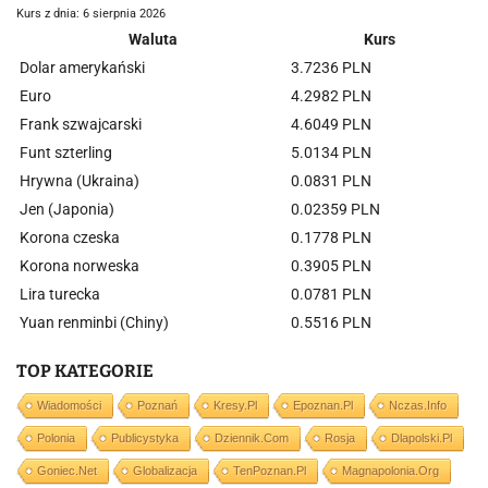
Kurs z dnia: 6 sierpnia 2026
Waluta
Kurs
Dolar amerykański
3.7236 PLN
Euro
4.2982 PLN
Frank szwajcarski
4.6049 PLN
Funt szterling
5.0134 PLN
Hrywna (Ukraina)
0.0831 PLN
Jen (Japonia)
0.02359 PLN
Korona czeska
0.1778 PLN
Korona norweska
0.3905 PLN
Lira turecka
0.0781 PLN
Yuan renminbi (Chiny)
0.5516 PLN
TOP KATEGORIE
Wiadomości
Poznań
Kresy.pl
Epoznan.pl
Nczas.info
Polonia
Publicystyka
Dziennik.com
Rosja
Dlapolski.pl
Goniec.net
Globalizacja
TenPoznan.pl
Magnapolonia.org