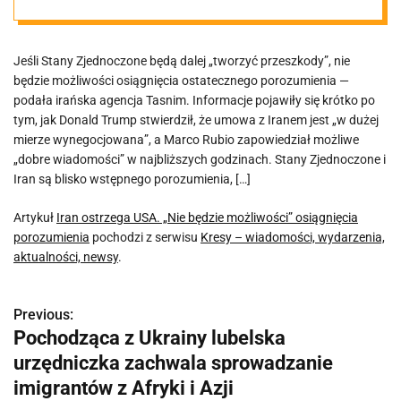
osiągnięcia
Jeśli Stany Zjednoczone będą dalej „tworzyć przeszkody”, nie
porozumienia
będzie możliwości osiągnięcia ostatecznego porozumienia —
podała irańska agencja Tasnim. Informacje pojawiły się krótko po
tym, jak Donald Trump stwierdził, że umowa z Iranem jest „w dużej
mierze wynegocjowana”, a Marco Rubio zapowiedział możliwe
„dobre wiadomości” w najbliższych godzinach. Stany Zjednoczone i
Iran są blisko wstępnego porozumienia, […]
Artykuł
Iran ostrzega USA. „Nie będzie możliwości” osiągnięcia
porozumienia
pochodzi z serwisu
Kresy – wiadomości, wydarzenia,
aktualności, newsy
.
Previous:
N
Pochodząca z Ukrainy lubelska
a
urzędniczka zachwala sprowadzanie
w
imigrantów z Afryki i Azji