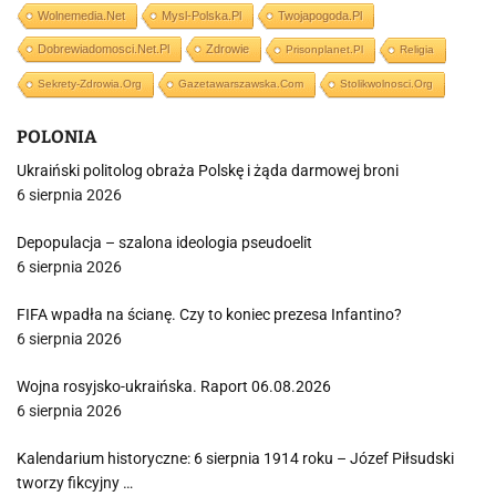
Wolnemedia.net
Mysl-Polska.pl
Twojapogoda.pl
Dobrewiadomosci.net.pl
Zdrowie
Prisonplanet.pl
Religia
Sekrety-Zdrowia.org
Gazetawarszawska.com
Stolikwolnosci.org
POLONIA
Ukraiński politolog obraża Polskę i żąda darmowej broni
6 sierpnia 2026
Depopulacja – szalona ideologia pseudoelit
6 sierpnia 2026
FIFA wpadła na ścianę. Czy to koniec prezesa Infantino?
6 sierpnia 2026
Wojna rosyjsko-ukraińska. Raport 06.08.2026
6 sierpnia 2026
Kalendarium historyczne: 6 sierpnia 1914 roku – Józef Piłsudski
tworzy fikcyjny …