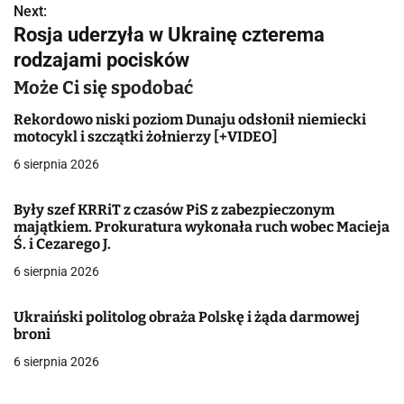
Next:
i
Rosja uderzyła w Ukrainę czterema
g
rodzajami pocisków
a
Może Ci się spodobać
c
Rekordowo niski poziom Dunaju odsłonił niemiecki
motocykl i szczątki żołnierzy [+VIDEO]
j
6 sierpnia 2026
a
Były szef KRRiT z czasów PiS z zabezpieczonym
w
majątkiem. Prokuratura wykonała ruch wobec Macieja
Ś. i Cezarego J.
p
6 sierpnia 2026
i
Ukraiński politolog obraża Polskę i żąda darmowej
s
broni
u
6 sierpnia 2026