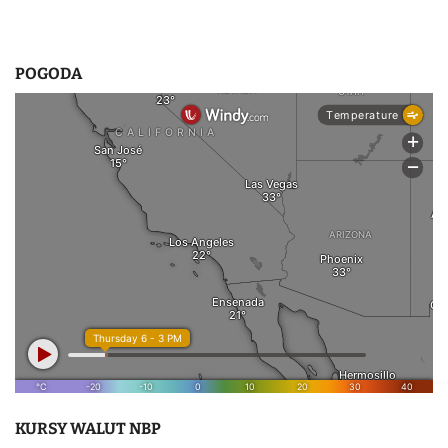
POGODA
KURSY WALUT NBP