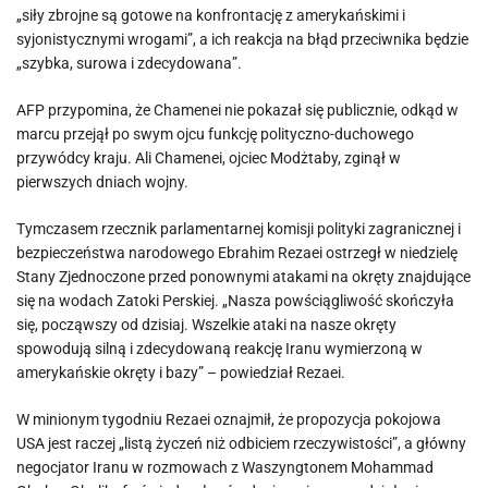
„siły zbrojne są gotowe na konfrontację z amerykańskimi i
syjonistycznymi wrogami”, a ich reakcja na błąd przeciwnika będzie
„szybka, surowa i zdecydowana”.
AFP przypomina, że Chamenei nie pokazał się publicznie, odkąd w
marcu przejął po swym ojcu funkcję polityczno-duchowego
przywódcy kraju. Ali Chamenei, ojciec Modżtaby, zginął w
pierwszych dniach wojny.
Tymczasem rzecznik parlamentarnej komisji polityki zagranicznej i
bezpieczeństwa narodowego Ebrahim Rezaei ostrzegł w niedzielę
Stany Zjednoczone przed ponownymi atakami na okręty znajdujące
się na wodach Zatoki Perskiej. „Nasza powściągliwość skończyła
się, począwszy od dzisiaj. Wszelkie ataki na nasze okręty
spowodują silną i zdecydowaną reakcję Iranu wymierzoną w
amerykańskie okręty i bazy” – powiedział Rezaei.
W minionym tygodniu Rezaei oznajmił, że propozycja pokojowa
USA jest raczej „listą życzeń niż odbiciem rzeczywistości”, a główny
negocjator Iranu w rozmowach z Waszyngtonem Mohammad