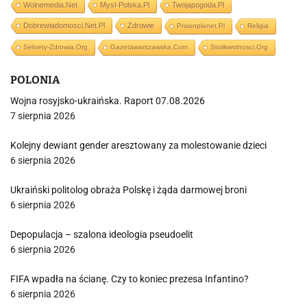
Wolnemedia.net
Mysl-Polska.pl
Twojapogoda.pl
Dobrewiadomosci.net.pl
Zdrowie
Prisonplanet.pl
Religia
Sekrety-Zdrowia.org
Gazetawarszawska.com
Stolikwolnosci.org
POLONIA
Wojna rosyjsko-ukraińska. Raport 07.08.2026
7 sierpnia 2026
Kolejny dewiant gender aresztowany za molestowanie dzieci
6 sierpnia 2026
Ukraiński politolog obraża Polskę i żąda darmowej broni
6 sierpnia 2026
Depopulacja – szalona ideologia pseudoelit
6 sierpnia 2026
FIFA wpadła na ścianę. Czy to koniec prezesa Infantino?
6 sierpnia 2026