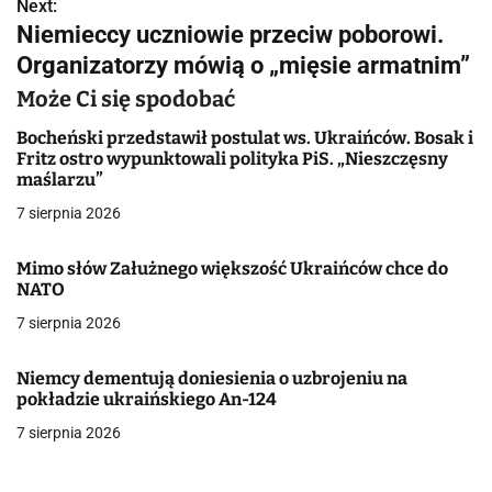
w
Next:
Niemieccy uczniowie przeciw poborowi.
i
Organizatorzy mówią o „mięsie armatnim”
g
Może Ci się spodobać
a
Bocheński przedstawił postulat ws. Ukraińców. Bosak i
Fritz ostro wypunktowali polityka PiS. „Nieszczęsny
c
maślarzu”
j
7 sierpnia 2026
a
Mimo słów Załużnego większość Ukraińców chce do
NATO
w
7 sierpnia 2026
p
i
Niemcy dementują doniesienia o uzbrojeniu na
pokładzie ukraińskiego An-124
s
7 sierpnia 2026
u