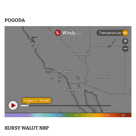
POGODA
KURSY WALUT NBP