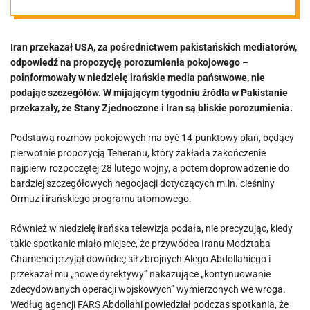
zawieszeniu.
Iran przekazał USA, za pośrednictwem pakistańskich mediatorów,
Ropa jak nie
odpowiedź na propozycję porozumienia pokojowego –
poinformowały w niedzielę irańskie media państwowe, nie
płynęła, tak nie
podając szczegółów. W mijającym tygodniu źródła w Pakistanie
przekazały, że Stany Zjednoczone i Iran są bliskie porozumienia.
płynie
Podstawą rozmów pokojowych ma być 14-punktowy plan, będący
pierwotnie propozycją Teheranu, który zakłada zakończenie
najpierw rozpoczętej 28 lutego wojny, a potem doprowadzenie do
bardziej szczegółowych negocjacji dotyczących m.in. cieśniny
Ormuz i irańskiego programu atomowego.
Również w niedzielę irańska telewizja podała, nie precyzując, kiedy
takie spotkanie miało miejsce, że przywódca Iranu Modżtaba
Chamenei przyjął dowódcę sił zbrojnych Alego Abdollahiego i
przekazał mu „nowe dyrektywy” nakazujące „kontynuowanie
zdecydowanych operacji wojskowych” wymierzonych we wroga.
Według agencji FARS Abdollahi powiedział podczas spotkania, że