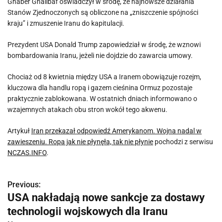
Ghaber Ghalibaf oświadczył w środę, że najnowsze działania
Stanów Zjednoczonych są obliczone na „zniszczenie spójności
kraju” i zmuszenie Iranu do kapitulacji.
Prezydent USA Donald Trump zapowiedział w środę, że wznowi
bombardowania Iranu, jeżeli nie dojdzie do zawarcia umowy.
Chociaż od 8 kwietnia między USA a Iranem obowiązuje rozejm,
kluczowa dla handlu ropą i gazem cieśnina Ormuz pozostaje
praktycznie zablokowana. W ostatnich dniach informowano o
wzajemnych atakach obu stron wokół tego akwenu.
Artykuł
Iran przekazał odpowiedź Amerykanom. Wojna nadal w
zawieszeniu. Ropa jak nie płynęła, tak nie płynie
pochodzi z serwisu
NCZAS.INFO
.
Previous:
N
USA nakładają nowe sankcje za dostawy
a
technologii wojskowych dla Iranu