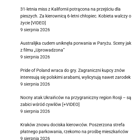
31-letnia miss z Kalifornii potrącona na przejściu dla
pieszych. Za kierownicą 6-letni chłopiec. Kobieta walczy o
życie [VIDEO]
9 sierpnia 2026
Australijka cudem uniknęła porwania w Paryżu. Sceny jak
z filmu „Uprowadzona”
9 sierpnia 2026
Pride of Poland wraca do gry. Zagraniczni kupcy znów
interesują się polskimi arabami, wylicytują nawet zarodek
9 sierpnia 2026
Nocny atak Ukraińców na przygraniczny region Rosji – są
zabici wśród cywilów [+VIDEO]
9 sierpnia 2026
Kraków znowu dociska kierowców. Poszerzona strefa
płatnego parkowania, rzekomo na prośbę mieszkańców
9 sierpnia 2026