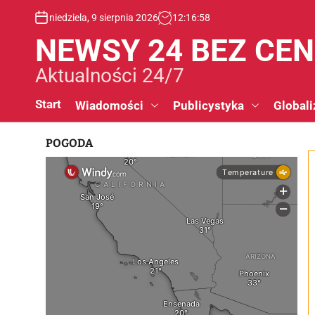
S
niedziela, 9 sierpnia 2026
12
:
16
:
59
k
i
NEWSY 24 BEZ CE
p
t
Aktualności 24/7
o
c
Start
Wiadomości
Publicystyka
Globali
o
n
POGODA
t
e
n
t