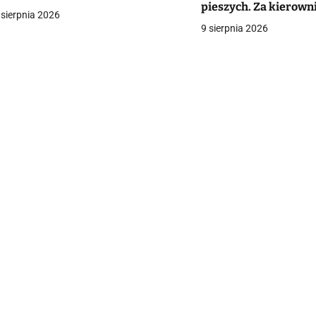
pieszych. Za kierowni
a
 sierpnia 2026
chłopiec. Kobieta wal
9 sierpnia 2026
[VIDEO]
c
a
w
p
s
u