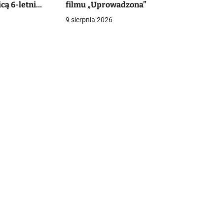
cą 6-letni
filmu „Uprowadzona”
czy o życie
9 sierpnia 2026