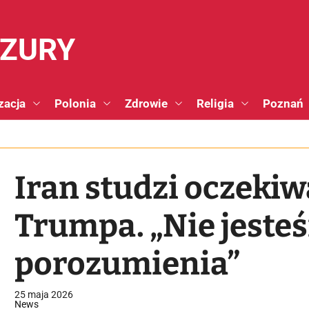
NZURY
zacja
Polonia
Zdrowie
Religia
Poznań
Iran studzi oczeki
Trumpa. „Nie jeste
porozumienia”
25 maja 2026
News