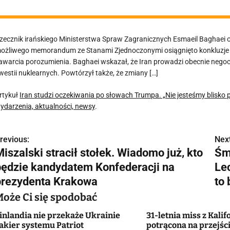
zecznik irańskiego Ministerstwa Spraw Zagranicznych Esmaeil Baghaei
ożliwego memorandum ze Stanami Zjednoczonymi osiągnięto konkluzje w wi
awarcia porozumienia. Baghaei wskazał, że Iran prowadzi obecnie negoc
westii nuklearnych. Powtórzył także, że zmiany […]
rtykuł
Iran studzi oczekiwania po słowach Trumpa. „Nie jesteśmy blisko
ydarzenia, aktualności, newsy
.
revious:
Next
N
iszalski stracił stołek. Wiadomo już, kto
Śm
a
będzie kandydatem Konfederacji na
Le
w
prezydenta Krakowa
to 
Może Ci się spodobać
inlandia nie przekaże Ukrainie
31-letnia miss z Kalif
g
akier systemu Patriot
potrącona na przejści