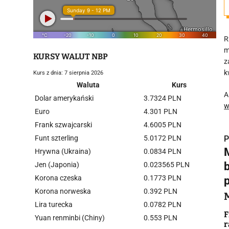
R
m
KURSY WALUT NBP
z
k
Kurs z dnia: 7 sierpnia 2026
Waluta
Kurs
A
Dolar amerykański
3.7324 PLN
w
Euro
4.301 PLN
Frank szwajcarski
4.6005 PLN
Funt szterling
5.0172 PLN
P
M
Hrywna (Ukraina)
0.0834 PLN
Jen (Japonia)
0.023565 PLN
Korona czeska
0.1773 PLN
Korona norweska
0.392 PLN
i
Lira turecka
0.0782 PLN
F
Yuan renminbi (Chiny)
0.553 PLN
r