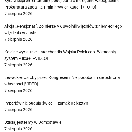
Była wicepremier Ukrainy podejrzana o nielegalne wzbogacenie.
Prokuratura żąda 13,1 mln hrywien kaucji [+FOTO]
7 sierpnia 2026
Akcja „Pensjonat”. Żołnierze AK uwolnili więźniów z niemieckiego
więzienia w Jaśle
7 sierpnia 2026
Kolejne wyrzutnie iLauncher dla Wojska Polskiego. Wzmocnią
system Pilica+ [+VIDEO]
7 sierpnia 2026
Lewackie rozróby przed Kongresem. Nie podoba im się ochrona
własności [VIDEO]
7 sierpnia 2026
Imperiów nie budują święci – zamek Rabsztyn
7 sierpnia 2026
Dzisiaj jesteśmy w Domostawie
7 sierpnia 2026