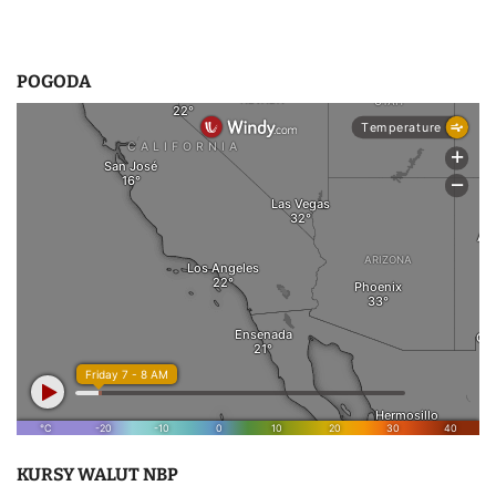
POGODA
KURSY WALUT NBP