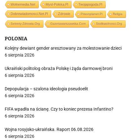
Wolnemedia.net
Mysl-Polska.pl
Twojapogoda.pl
Dobrewiadomosci.net.pl
Zdrowie
Prisonplanet.pl
Religia
Sekrety-Zdrowia.org
Gazetawarszawska.com
Stolikwolnosci.org
POLONIA
Kolejny dewiant gender aresztowany za molestowanie dzieci
6 sierpnia 2026
Ukraiński politolog obraża Polskę i żąda darmowej broni
6 sierpnia 2026
Depopulacja – szalona ideologia pseudoelit
6 sierpnia 2026
FIFA wpadła na ścianę. Czy to koniec prezesa Infantino?
6 sierpnia 2026
Wojna rosyjsko-ukraińska. Raport 06.08.2026
6 sierpnia 2026