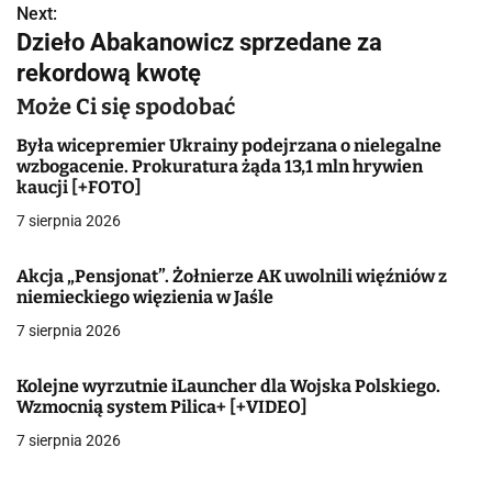
Next:
i
Dzieło Abakanowicz sprzedane za
g
rekordową kwotę
a
Może Ci się spodobać
c
Była wicepremier Ukrainy podejrzana o nielegalne
wzbogacenie. Prokuratura żąda 13,1 mln hrywien
j
kaucji [+FOTO]
7 sierpnia 2026
a
w
Akcja „Pensjonat”. Żołnierze AK uwolnili więźniów z
niemieckiego więzienia w Jaśle
p
7 sierpnia 2026
i
Kolejne wyrzutnie iLauncher dla Wojska Polskiego.
s
Wzmocnią system Pilica+ [+VIDEO]
u
7 sierpnia 2026