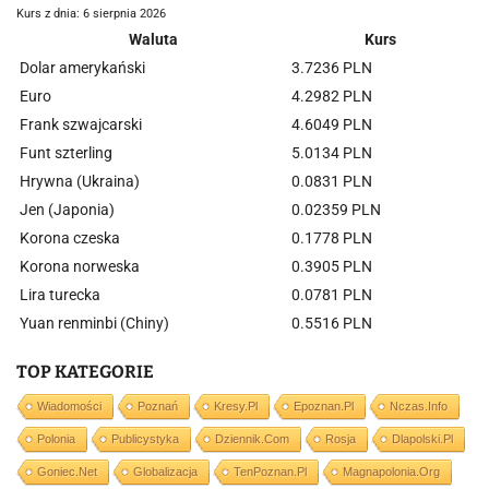
Kurs z dnia: 6 sierpnia 2026
Waluta
Kurs
Dolar amerykański
3.7236 PLN
Euro
4.2982 PLN
Frank szwajcarski
4.6049 PLN
Funt szterling
5.0134 PLN
Hrywna (Ukraina)
0.0831 PLN
Jen (Japonia)
0.02359 PLN
Korona czeska
0.1778 PLN
Korona norweska
0.3905 PLN
Lira turecka
0.0781 PLN
Yuan renminbi (Chiny)
0.5516 PLN
TOP KATEGORIE
Wiadomości
Poznań
Kresy.pl
Epoznan.pl
Nczas.info
Polonia
Publicystyka
Dziennik.com
Rosja
Dlapolski.pl
Goniec.net
Globalizacja
TenPoznan.pl
Magnapolonia.org