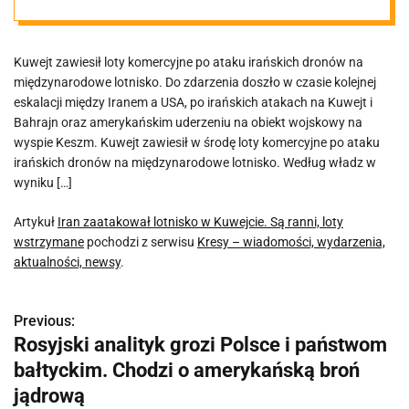
ranni, loty
Kuwejt zawiesił loty komercyjne po ataku irańskich dronów na
wstrzymane
międzynarodowe lotnisko. Do zdarzenia doszło w czasie kolejnej
eskalacji między Iranem a USA, po irańskich atakach na Kuwejt i
Bahrajn oraz amerykańskim uderzeniu na obiekt wojskowy na
wyspie Keszm. Kuwejt zawiesił w środę loty komercyjne po ataku
irańskich dronów na międzynarodowe lotnisko. Według władz w
wyniku […]
Artykuł
Iran zaatakował lotnisko w Kuwejcie. Są ranni, loty
wstrzymane
pochodzi z serwisu
Kresy – wiadomości, wydarzenia,
aktualności, newsy
.
Previous:
N
Rosyjski analityk grozi Polsce i państwom
a
bałtyckim. Chodzi o amerykańską broń
w
jądrową