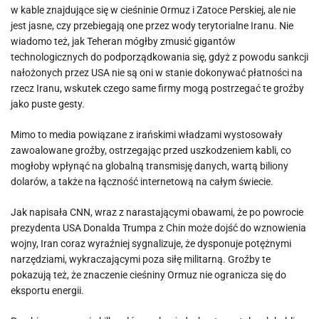
w kable znajdujące się w cieśninie Ormuz i Zatoce Perskiej, ale nie
jest jasne, czy przebiegają one przez wody terytorialne Iranu. Nie
wiadomo też, jak Teheran mógłby zmusić gigantów
technologicznych do podporządkowania się, gdyż z powodu sankcji
nałożonych przez USA nie są oni w stanie dokonywać płatności na
rzecz Iranu, wskutek czego same firmy mogą postrzegać te groźby
jako puste gesty.
Mimo to media powiązane z irańskimi władzami wystosowały
zawoalowane groźby, ostrzegając przed uszkodzeniem kabli, co
mogłoby wpłynąć na globalną transmisję danych, wartą biliony
dolarów, a także na łączność internetową na całym świecie.
Jak napisała CNN, wraz z narastającymi obawami, że po powrocie
prezydenta USA Donalda Trumpa z Chin może dojść do wznowienia
wojny, Iran coraz wyraźniej sygnalizuje, że dysponuje potężnymi
narzędziami, wykraczającymi poza siłę militarną. Groźby te
pokazują też, że znaczenie cieśniny Ormuz nie ogranicza się do
eksportu energii.