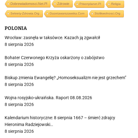
Dobrewiadomosci.net.pl
Zdrowie
Prisonplanet.pl
Religia
Sekrety-Zdrowia.org
Gazetawarszawska.com
Stolikwolnosci.org
POLONIA
Wrocław: zasnęła w taksówce. Kazach ją zgwałcił
8 sierpnia 2026
Bohater Czerwonego Krzyża oskarżony o zabójstwo
8 sierpnia 2026
Biskup zmienia Ewangelię? „Homoseksualizm nie jest grzechem”
8 sierpnia 2026
Wojna rosyjsko-ukraińska. Raport 08.08.2026
8 sierpnia 2026
Kalendarium historyczne: 8 sierpnia 1667 – śmierć zdrajcy
Hieronima Radziejowski…
8 sierpnia 2026