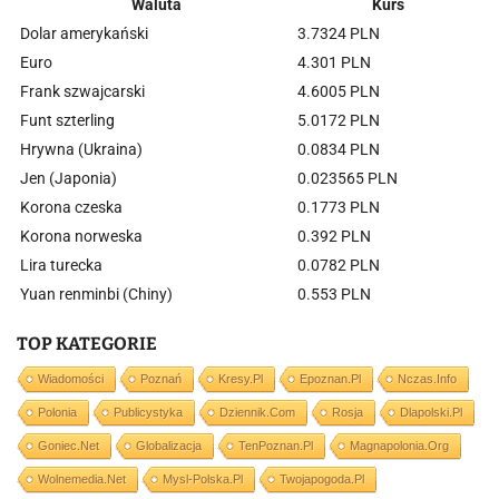
Waluta
Kurs
Dolar amerykański
3.7324 PLN
Euro
4.301 PLN
Frank szwajcarski
4.6005 PLN
Funt szterling
5.0172 PLN
Hrywna (Ukraina)
0.0834 PLN
Jen (Japonia)
0.023565 PLN
Korona czeska
0.1773 PLN
Korona norweska
0.392 PLN
Lira turecka
0.0782 PLN
Yuan renminbi (Chiny)
0.553 PLN
TOP KATEGORIE
Wiadomości
Poznań
Kresy.pl
Epoznan.pl
Nczas.info
Polonia
Publicystyka
Dziennik.com
Rosja
Dlapolski.pl
Goniec.net
Globalizacja
TenPoznan.pl
Magnapolonia.org
Wolnemedia.net
Mysl-Polska.pl
Twojapogoda.pl