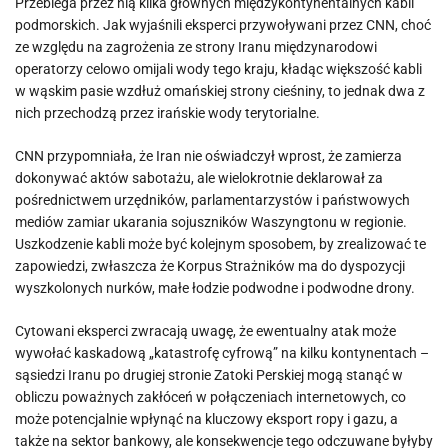
Przebiega przez nią kilka głównych międzykontynentalnych kabli
podmorskich. Jak wyjaśnili eksperci przywoływani przez CNN, choć
ze względu na zagrożenia ze strony Iranu międzynarodowi
operatorzy celowo omijali wody tego kraju, kładąc większość kabli
w wąskim pasie wzdłuż omańskiej strony cieśniny, to jednak dwa z
nich przechodzą przez irańskie wody terytorialne.
CNN przypomniała, że Iran nie oświadczył wprost, że zamierza
dokonywać aktów sabotażu, ale wielokrotnie deklarował za
pośrednictwem urzędników, parlamentarzystów i państwowych
mediów zamiar ukarania sojuszników Waszyngtonu w regionie.
Uszkodzenie kabli może być kolejnym sposobem, by zrealizować te
zapowiedzi, zwłaszcza że Korpus Strażników ma do dyspozycji
wyszkolonych nurków, małe łodzie podwodne i podwodne drony.
Cytowani eksperci zwracają uwagę, że ewentualny atak może
wywołać kaskadową „katastrofę cyfrową” na kilku kontynentach –
sąsiedzi Iranu po drugiej stronie Zatoki Perskiej mogą stanąć w
obliczu poważnych zakłóceń w połączeniach internetowych, co
może potencjalnie wpłynąć na kluczowy eksport ropy i gazu, a
także na sektor bankowy, ale konsekwencje tego odczuwane byłyby