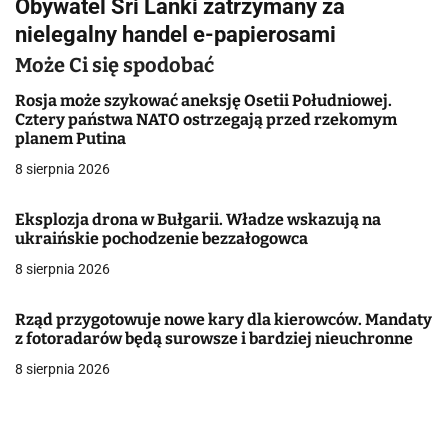
Obywatel Sri Lanki zatrzymany za
g
nielegalny handel e-papierosami
a
Może Ci się spodobać
c
Rosja może szykować aneksję Osetii Południowej.
Cztery państwa NATO ostrzegają przed rzekomym
j
planem Putina
8 sierpnia 2026
a
w
Eksplozja drona w Bułgarii. Władze wskazują na
ukraińskie pochodzenie bezzałogowca
p
8 sierpnia 2026
i
Rząd przygotowuje nowe kary dla kierowców. Mandaty
s
z fotoradarów będą surowsze i bardziej nieuchronne
u
8 sierpnia 2026