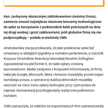
koncerny
Iran, zachęcony skutecznym zablokowaniem cieśniny Ormuz,
technologiczne
zamierza zmusić największe światowe koncerny technologiczne
do opłat za korzystanie z podmorskich kabli położonych na dnie
do opłat za
tej drogi wodnej i grozi zakłóceniami, jeśli globalne firmy się nie
podporządkują – podała w niedzielę CNN.
korzystanie z
Amerykańska stacja przekazała, że plan pobierania opłat był
omawiany w ubiegłym tygodniu w irańskim parlamencie, a rzecznik
podmorskich
Korpusu Strażników Rewolucji Islamskiej Ebrahim Zolfaghari
zapowiedział na platformie X, że takie opłaty zostaną
wprowadzone. Media związane z Korpusem informowały, że firmy
kabli
takie jak Google, Microsoft, Meta i Amazon musiałyby przestrzegać
irańskiego prawa, a operatorzy kabli podmorskich musieliby
uiszczać na rzecz Iranu opłaty licencyjne, przy czym prawa do
napraw i konserwacji przysługiwałyby wyłącznie podmiotom
irańskim.
CNN zaznaczyła, że niektóre ze wspomnianych firm zainwestowały