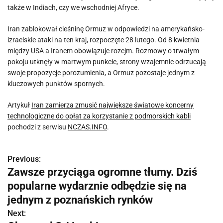
także w Indiach, czy we wschodniej Afryce.
Iran zablokował cieśninę Ormuz w odpowiedzi na amerykańsko-
izraelskie ataki na ten kraj, rozpoczęte 28 lutego. Od 8 kwietnia
między USA a Iranem obowiązuje rozejm. Rozmowy o trwałym
pokoju utknęły w martwym punkcie, strony wzajemnie odrzucają
swoje propozycje porozumienia, a Ormuz pozostaje jednym z
kluczowych punktów spornych.
Artykuł
Iran zamierza zmusić największe światowe koncerny
technologiczne do opłat za korzystanie z podmorskich kabli
pochodzi z serwisu
NCZAS.INFO
.
Previous:
N
Zawsze przyciąga ogromne tłumy. Dziś
a
popularne wydarznie odbędzie się na
w
jednym z poznańskich rynków
Next:
i