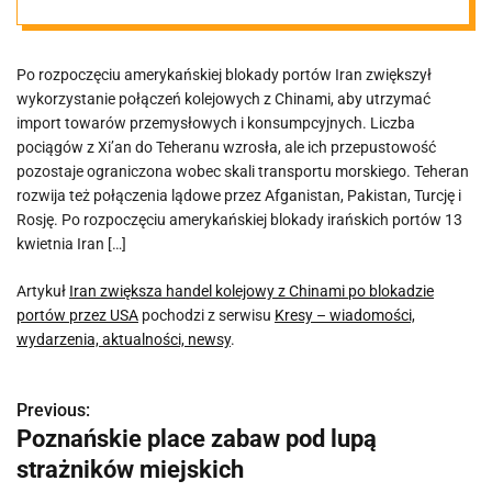
blokadzie
Po rozpoczęciu amerykańskiej blokady portów Iran zwiększył
portów przez
wykorzystanie połączeń kolejowych z Chinami, aby utrzymać
import towarów przemysłowych i konsumpcyjnych. Liczba
USA
pociągów z Xi’an do Teheranu wzrosła, ale ich przepustowość
pozostaje ograniczona wobec skali transportu morskiego. Teheran
rozwija też połączenia lądowe przez Afganistan, Pakistan, Turcję i
Rosję. Po rozpoczęciu amerykańskiej blokady irańskich portów 13
kwietnia Iran […]
Artykuł
Iran zwiększa handel kolejowy z Chinami po blokadzie
portów przez USA
pochodzi z serwisu
Kresy – wiadomości,
wydarzenia, aktualności, newsy
.
Previous:
N
Poznańskie place zabaw pod lupą
a
strażników miejskich