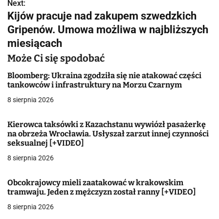
w
Next:
Kijów pracuje nad zakupem szwedzkich
i
Gripenów. Umowa możliwa w najbliższych
g
miesiącach
a
Może Ci się spodobać
c
Bloomberg: Ukraina zgodziła się nie atakować części
tankowców i infrastruktury na Morzu Czarnym
j
8 sierpnia 2026
a
Kierowca taksówki z Kazachstanu wywiózł pasażerkę
w
na obrzeża Wrocławia. Usłyszał zarzut innej czynności
seksualnej [+VIDEO]
p
8 sierpnia 2026
i
Obcokrajowcy mieli zaatakować w krakowskim
s
tramwaju. Jeden z mężczyzn został ranny [+VIDEO]
u
8 sierpnia 2026