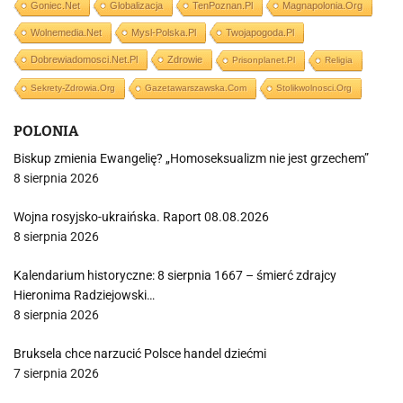
Goniec.net
Globalizacja
TenPoznan.pl
Magnapolonia.org
Wolnemedia.net
Mysl-Polska.pl
Twojapogoda.pl
Dobrewiadomosci.net.pl
Zdrowie
Prisonplanet.pl
Religia
Sekrety-Zdrowia.org
Gazetawarszawska.com
Stolikwolnosci.org
POLONIA
Biskup zmienia Ewangelię? „Homoseksualizm nie jest grzechem”
8 sierpnia 2026
Wojna rosyjsko-ukraińska. Raport 08.08.2026
8 sierpnia 2026
Kalendarium historyczne: 8 sierpnia 1667 – śmierć zdrajcy
Hieronima Radziejowski…
8 sierpnia 2026
Bruksela chce narzucić Polsce handel dziećmi
7 sierpnia 2026