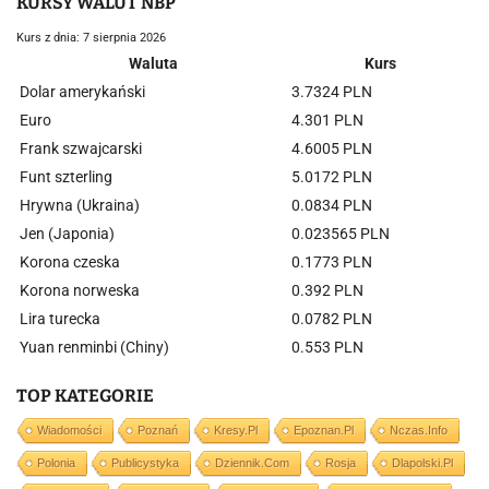
KURSY WALUT NBP
Kurs z dnia: 7 sierpnia 2026
Waluta
Kurs
Dolar amerykański
3.7324 PLN
Euro
4.301 PLN
Frank szwajcarski
4.6005 PLN
Funt szterling
5.0172 PLN
Hrywna (Ukraina)
0.0834 PLN
Jen (Japonia)
0.023565 PLN
Korona czeska
0.1773 PLN
Korona norweska
0.392 PLN
Lira turecka
0.0782 PLN
Yuan renminbi (Chiny)
0.553 PLN
TOP KATEGORIE
Wiadomości
Poznań
Kresy.pl
Epoznan.pl
Nczas.info
Polonia
Publicystyka
Dziennik.com
Rosja
Dlapolski.pl