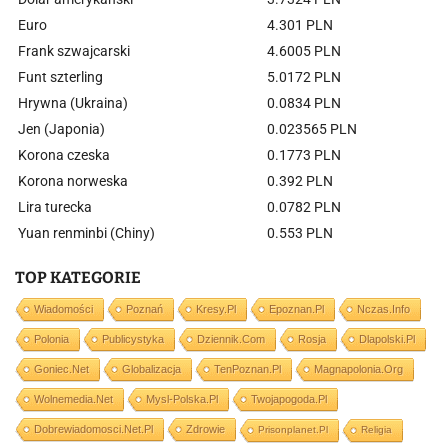
Euro
4.301 PLN
Frank szwajcarski
4.6005 PLN
Funt szterling
5.0172 PLN
Hrywna (Ukraina)
0.0834 PLN
Jen (Japonia)
0.023565 PLN
Korona czeska
0.1773 PLN
Korona norweska
0.392 PLN
Lira turecka
0.0782 PLN
Yuan renminbi (Chiny)
0.553 PLN
TOP KATEGORIE
Wiadomości
Poznań
Kresy.pl
Epoznan.pl
Nczas.info
Polonia
Publicystyka
Dziennik.com
Rosja
Dlapolski.pl
Goniec.net
Globalizacja
TenPoznan.pl
Magnapolonia.org
Wolnemedia.net
Mysl-Polska.pl
Twojapogoda.pl
Dobrewiadomosci.net.pl
Zdrowie
Prisonplanet.pl
Religia