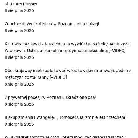
strażnicy miejscy
8 sierpnia 2026
Zupełnie nowy skatepark w Poznaniu coraz bliżej!
8 sierpnia 2026
Kierowca taksówki z Kazachstanu wywiózł pasażerkę na obrzeża
Wrocławia. Usłyszał zarzut innej czynności seksualnej [+VIDEO]
8 sierpnia 2026
Obcokrajowcy mieli zaatakować w krakowskim tramwaju. Jeden z
mężczyzn został ranny [+VIDEO]
8 sierpnia 2026
Z prywatnej posesji w Poznaniu skradziono psa!
8 sierpnia 2026
Biskup zmienia Ewangelię? „Homoseksualizm nie jest grzechem”
8 sierpnia 2026
W Bułgarii eksplodował dron. Celem mógł być gazociąg łączący