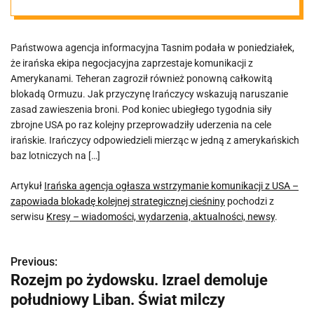
USA –
Państwowa agencja informacyjna Tasnim podała w poniedziałek,
zapowiada
że irańska ekipa negocjacyjna zaprzestaje komunikacji z
Amerykanami. Teheran zagroził również ponowną całkowitą
blokadę
blokadą Ormuzu. Jak przyczynę Irańczycy wskazują naruszanie
zasad zawieszenia broni. Pod koniec ubiegłego tygodnia siły
zbrojne USA po raz kolejny przeprowadziły uderzenia na cele
kolejnej
irańskie. Irańczycy odpowiedzieli mierząc w jedną z amerykańskich
baz lotniczych na […]
strategicznej
Artykuł
Irańska agencja ogłasza wstrzymanie komunikacji z USA –
zapowiada blokadę kolejnej strategicznej cieśniny
pochodzi z
cieśniny
serwisu
Kresy – wiadomości, wydarzenia, aktualności, newsy
.
Previous:
N
Rozejm po żydowsku. Izrael demoluje
a
południowy Liban. Świat milczy