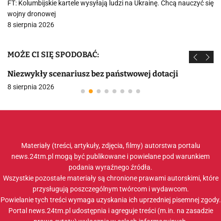
FT: Kolumbijskie kartele wysyłają ludzi na Ukrainę. Chcą nauczyć się
wojny dronowej
8 sierpnia 2026
MOŻE CI SIĘ SPODOBAĆ:
Niezwykły scenariusz bez państwowej dotacji
8 sierpnia 2026
Materiały (treści, artykuły, zdjęcia, filmy) autorstwa portalu
news.24tm.pl mogą być publikowane i powielane pod warunkiem
podania wyraźnego źródła.
Wszystkie pozostałe materiały są chronione prawami autorskimi, które
przysługują poszczególnym twórcom i wydawcom.
Powielanie tych treści wymaga uzyskania ich uprzedniej pisemnej zgody.
Portal news.24tm.pl udostępnia i agreguje treści (m.in. na zasadzie