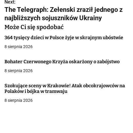
w
Next:
The Telegraph: Zełenski zraził jednego z
i
najbliższych sojuszników Ukrainy
g
Może Ci się spodobać
a
364 tysięcy dzieci w Polsce żyje w skrajnym ubóstwie
c
8 sierpnia 2026
j
Bohater Czerwonego Krzyża oskarżony o zabójstwo
a
8 sierpnia 2026
w
Szokujące sceny w Krakowie! Atak obcokrajowców na
p
Polaków i bójka w tramwaju
8 sierpnia 2026
i
s
u