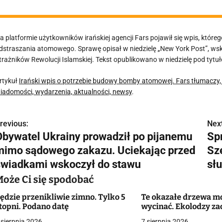
a platformie użytkowników irańskiej agencji Fars pojawił się wpis, którego
dstraszania atomowego. Sprawę opisał w niedzielę „New York Post”, w
trażników Rewolucji Islamskiej. Tekst opublikowano w niedzielę pod tyt
rtykuł
Irański wpis o potrzebie budowy bomby atomowej. Fars tłumaczy, ż
iadomości, wydarzenia, aktualności, newsy
.
revious:
Next
N
Obywatel Ukrainy prowadził po pijanemu
Sp
a
mimo sądowego zakazu. Uciekając przed
Sz
w
świadkami wskoczył do stawu
sł
Może Ci się spodobać
ędzie przenikliwie zimno. Tylko 5
Te okazałe drzewa m
g
topni. Podano datę
wycinać. Ekolodzy za
a
 sierpnia 2026
7 sierpnia 2026