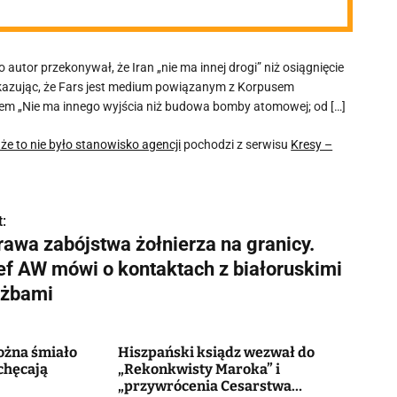
 autor przekonywał, że Iran „nie ma innej drogi” niż osiągnięcie
skazując, że Fars jest medium powiązanym z Korpusem
ułem „Nie ma innego wyjścia niż budowa bomby atomowej; od […]
e to nie było stanowisko agencji
pochodzi z serwisu
Kresy –
:
rawa zabójstwa żołnierza na granicy.
ef AW mówi o kontaktach z białoruskimi
użbami
ożna śmiało
Hiszpański ksiądz wezwał do
chęcają
„Rekonkwisty Maroka” i
„przywrócenia Cesarstwa