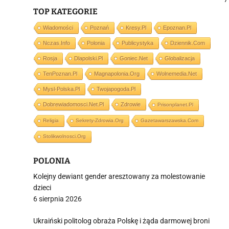
TOP KATEGORIE
Wiadomości
Poznań
Kresy.pl
Epoznan.pl
j
Nczas.info
Polonia
Publicystyka
Dziennik.com
Rosja
Dlapolski.pl
Goniec.net
Globalizacja
TenPoznan.pl
Magnapolonia.org
Wolnemedia.net
Mysl-Polska.pl
Twojapogoda.pl
Dobrewiadomosci.net.pl
Zdrowie
Prisonplanet.pl
i
Religia
Sekrety-Zdrowia.org
Gazetawarszawska.com
Stolikwolnosci.org
POLONIA
Kolejny dewiant gender aresztowany za molestowanie
dzieci
6 sierpnia 2026
Ukraiński politolog obraża Polskę i żąda darmowej broni