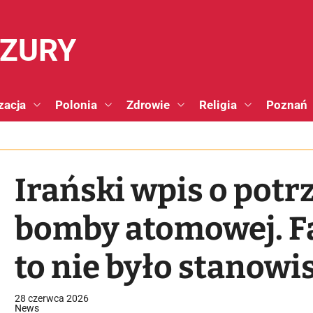
NZURY
zacja
Polonia
Zdrowie
Religia
Poznań
Irański wpis o pot
bomby atomowej. Fa
to nie było stanowi
28 czerwca 2026
News