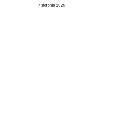
Rzymskiego”. Reakcja diecezji
7 sierpnia 2026