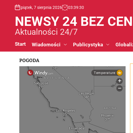
S
piątek, 7 sierpnia 2026
03
:
39
:
31
k
i
NEWSY 24 BEZ CE
p
t
Aktualności 24/7
o
c
Start
Wiadomości
Publicystyka
Globali
o
n
POGODA
t
e
n
t