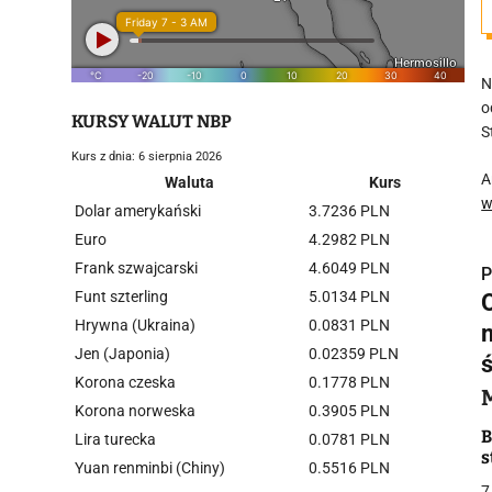
N
o
KURSY WALUT NBP
S
Kurs z dnia: 6 sierpnia 2026
A
Waluta
Kurs
w
Dolar amerykański
3.7236 PLN
Euro
4.2982 PLN
Frank szwajcarski
4.6049 PLN
P
Funt szterling
5.0134 PLN
Hrywna (Ukraina)
0.0831 PLN
Jen (Japonia)
0.02359 PLN
Korona czeska
0.1778 PLN
i
Korona norweska
0.3905 PLN
B
Lira turecka
0.0781 PLN
s
Yuan renminbi (Chiny)
0.5516 PLN
7