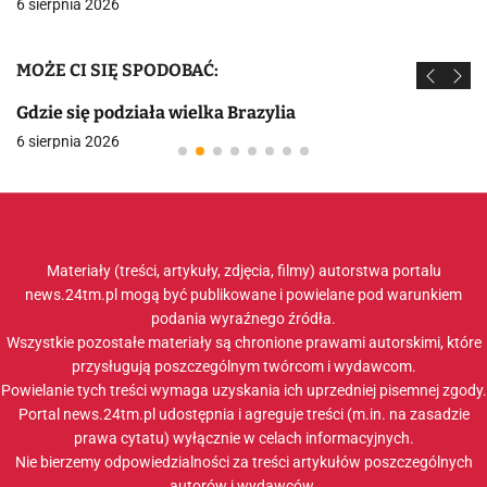
6 sierpnia 2026
MOŻE CI SIĘ SPODOBAĆ:
Gdzie się podziała wielka Brazylia
6 sierpnia 2026
Materiały (treści, artykuły, zdjęcia, filmy) autorstwa portalu
news.24tm.pl mogą być publikowane i powielane pod warunkiem
podania wyraźnego źródła.
Wszystkie pozostałe materiały są chronione prawami autorskimi, które
przysługują poszczególnym twórcom i wydawcom.
Powielanie tych treści wymaga uzyskania ich uprzedniej pisemnej zgody.
Portal news.24tm.pl udostępnia i agreguje treści (m.in. na zasadzie
prawa cytatu) wyłącznie w celach informacyjnych.
Nie bierzemy odpowiedzialności za treści artykułów poszczególnych
autorów i wydawców.