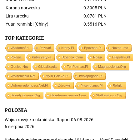
Korona norweska
0.3905 PLN
Lira turecka
0.0781 PLN
Yuan renminbi (Chiny)
0.5516 PLN
TOP KATEGORIE
Wiadomości
Poznań
Kresy.pl
Epoznan.pl
Nczas.info
Polonia
Publicystyka
Dziennik.com
Rosja
Dlapolski.pl
Goniec.net
Globalizacja
TenPoznan.pl
Magnapolonia.org
Wolnemedia.net
Mysl-Polska.pl
Twojapogoda.pl
Dobrewiadomosci.net.pl
Zdrowie
Prisonplanet.pl
Religia
Sekrety-Zdrowia.org
Gazetawarszawska.com
Stolikwolnosci.org
POLONIA
Wojna rosyjsko-ukraińska. Raport 06.08.2026
6 sierpnia 2026