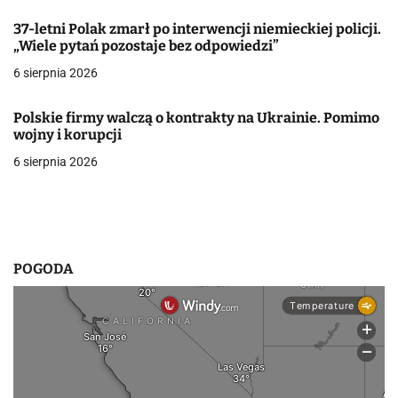
w
37-letni Polak zmarł po interwencji niemieckiej policji.
„Wiele pytań pozostaje bez odpowiedzi”
p
6 sierpnia 2026
i
Polskie firmy walczą o kontrakty na Ukrainie. Pomimo
s
wojny i korupcji
u
6 sierpnia 2026
POGODA