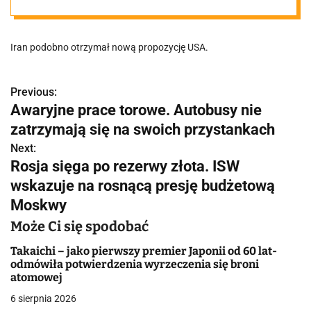
Iran podobno otrzymał nową propozycję USA.
Previous:
N
Awaryjne prace torowe. Autobusy nie
a
zatrzymają się na swoich przystankach
w
Next:
Rosja sięga po rezerwy złota. ISW
i
wskazuje na rosnącą presję budżetową
g
Moskwy
a
Może Ci się spodobać
c
Takaichi – jako pierwszy premier Japonii od 60 lat-
odmówiła potwierdzenia wyrzeczenia się broni
j
atomowej
6 sierpnia 2026
a