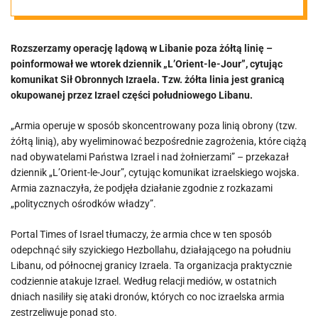
lądową w
Rozszerzamy operację lądową w Libanie poza żółtą linię –
Libanie”
poinformował we wtorek dziennik „L’Orient-le-Jour”, cytując
komunikat Sił Obronnych Izraela. Tzw. żółta linia jest granicą
okupowanej przez Izrael części południowego Libanu.
„Armia operuje w sposób skoncentrowany poza linią obrony (tzw.
żółtą linią), aby wyeliminować bezpośrednie zagrożenia, które ciążą
nad obywatelami Państwa Izrael i nad żołnierzami” – przekazał
dziennik „L’Orient-le-Jour”, cytując komunikat izraelskiego wojska.
Armia zaznaczyła, że podjęła działanie zgodnie z rozkazami
„politycznych ośrodków władzy”.
Portal Times of Israel tłumaczy, że armia chce w ten sposób
odepchnąć siły szyickiego Hezbollahu, działającego na południu
Libanu, od północnej granicy Izraela. Ta organizacja praktycznie
codziennie atakuje Izrael. Według relacji mediów, w ostatnich
dniach nasiliły się ataki dronów, których co noc izraelska armia
zestrzeliwuje ponad sto.