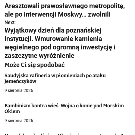
Aresztowali prawosławnego metropolitę,
a
ale po interwencji Moskwy… zwolnili
w
Next:
Wyjątkowy dzień dla poznańskiej
i
instytucji. Wmurowanie kamienia
g
węgielnego pod ogromną inwestycję i
zaszczytne wyróżnienie
a
Może Ci się spodobać
c
Saudyjska rafineria w płomieniach po ataku
j
Jemeńczyków
a
9 sierpnia 2026
w
Bambinizm kontra wieś. Wojna o konie pod Morskim
Okiem
p
9 sierpnia 2026
i