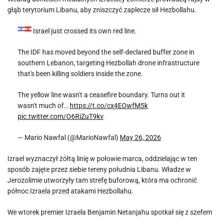
głąb terytorium Libanu, aby zniszczyć zaplecze sił Hezbollahu.
Israel just crossed its own red line.
The IDF has moved beyond the self-declared buffer zone in
southern Lebanon, targeting Hezbollah drone infrastructure
that's been killing soldiers inside the zone.
The yellow line wasn't a ceasefire boundary. Turns out it
wasn't much of…
https://t.co/cx4EOwfM5k
pic.twitter.com/O6RiZuT9kv
— Mario Nawfal (@MarioNawfal)
May 26, 2026
Izrael wyznaczył żółtą linię w połowie marca, oddzielając w ten
sposób zajęte przez siebie tereny południa Libanu. Władze w
Jerozolimie utworzyły tam strefę buforową, która ma ochronić
północ Izraela przed atakami Hezbollahu.
We wtorek premier Izraela Benjamin Netanjahu spotkał się z szefem