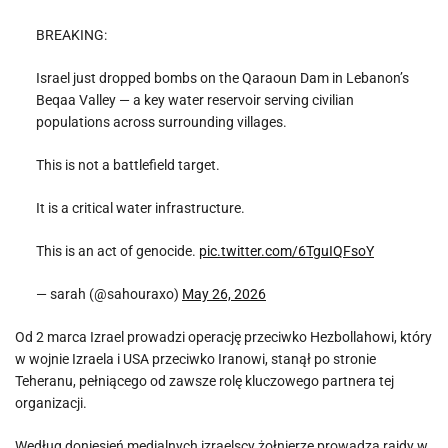
BREAKING:
Israel just dropped bombs on the Qaraoun Dam in Lebanon’s
Beqaa Valley — a key water reservoir serving civilian
populations across surrounding villages.
This is not a battlefield target.
It is a critical water infrastructure.
This is an act of genocide.
pic.twitter.com/6TguIQFsoY
— sarah (@sahouraxo)
May 26, 2026
Od 2 marca Izrael prowadzi operację przeciwko Hezbollahowi, który
w wojnie Izraela i USA przeciwko Iranowi, stanął po stronie
Teheranu, pełniącego od zawsze rolę kluczowego partnera tej
organizacji.
Według doniesień medialnych izraelscy żołnierze prowadzą rajdy w