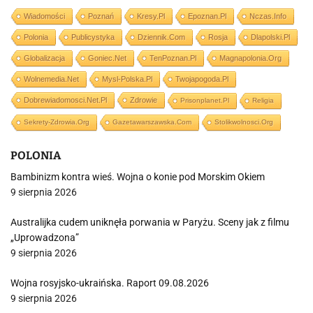
Wiadomości
Poznań
Kresy.pl
Epoznan.pl
Nczas.info
Polonia
Publicystyka
Dziennik.com
Rosja
Dlapolski.pl
Globalizacja
Goniec.net
TenPoznan.pl
Magnapolonia.org
Wolnemedia.net
Mysl-Polska.pl
Twojapogoda.pl
Dobrewiadomosci.net.pl
Zdrowie
Prisonplanet.pl
Religia
Sekrety-Zdrowia.org
Gazetawarszawska.com
Stolikwolnosci.org
POLONIA
Bambinizm kontra wieś. Wojna o konie pod Morskim Okiem
9 sierpnia 2026
Australijka cudem uniknęła porwania w Paryżu. Sceny jak z filmu
„Uprowadzona”
9 sierpnia 2026
Wojna rosyjsko-ukraińska. Raport 09.08.2026
9 sierpnia 2026