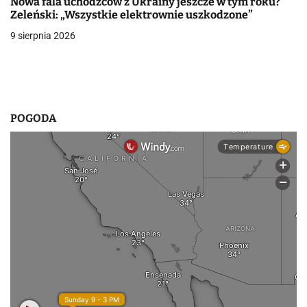
s
Nowa fala uchodźców z Ukrainy jeszcze w tym roku?
Zeleński: „Wszystkie elektrownie uszkodzone”
u
9 sierpnia 2026
POGODA