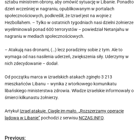
sztabu ministrem obrony, aby omówić sytuację w Libanie. Ponadto
dzień wcześniej w nagraniu, opublikowanym w portalach
społecznościowych, podkreślił, że Izrael jest na wojnie z
Hezbollahem. – Tylko w ostatnich tygodniach nasi dzielni żołnierze
wyeliminowali ponad 600 terrorystów – powiedział Netanjahu w
nagraniu w mediach społecznościowych.
– Atakują nas dronami, (…) lecz poradzimy sobie z tym. Ale to
wymaga od nas nasilenia uderzeń, zwiększenia siły. Uderzymy w
nich zdecydowanie – dodał.
Od początku marca w izraelskich atakach zginęło 3 213
mieszkańców Libanu – wynika z wtorkowego komunikatu
libańskiego ministerstwa zdrowia. Władze izraelskie informowały o
śmierci kilkunastu żołnierzy.
Artykuł
Izrael atakuje. Ciągle im mało. „Rozszerzamy operację
lądową w Libanie”
pochodzi z serwisu
NCZAS.INFO
.
Previous:
N