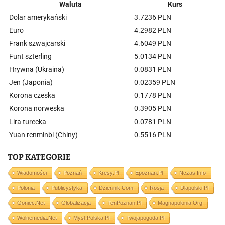
Waluta
Kurs
Dolar amerykański
3.7236 PLN
Euro
4.2982 PLN
Frank szwajcarski
4.6049 PLN
Funt szterling
5.0134 PLN
Hrywna (Ukraina)
0.0831 PLN
Jen (Japonia)
0.02359 PLN
Korona czeska
0.1778 PLN
Korona norweska
0.3905 PLN
Lira turecka
0.0781 PLN
Yuan renminbi (Chiny)
0.5516 PLN
TOP KATEGORIE
Wiadomości
Poznań
Kresy.pl
Epoznan.pl
Nczas.info
Polonia
Publicystyka
Dziennik.com
Rosja
Dlapolski.pl
Goniec.net
Globalizacja
TenPoznan.pl
Magnapolonia.org
Wolnemedia.net
Mysl-Polska.pl
Twojapogoda.pl