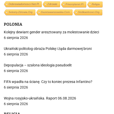
Dobrewiadomosci.net.pl
Zdrowie
Prisonplanet.pl
Religia
Sekrety-Zdrowia.org
Gazetawarszawska.com
Stolikwolnosci.org
POLONIA
Kolejny dewiant gender aresztowany za molestowanie dzieci
6 sierpnia 2026
Ukraiński politolog obraża Polskę i żąda darmowej broni
6 sierpnia 2026
Depopulacja – szalona ideologia pseudoelit
6 sierpnia 2026
FIFA wpadła na ścianę. Czy to koniec prezesa Infantino?
6 sierpnia 2026
Wojna rosyjsko-ukraińska. Raport 06.08.2026
6 sierpnia 2026