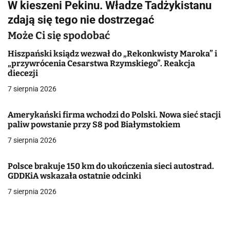
W kieszeni Pekinu. Władze Tadżykistanu
i
zdają się tego nie dostrzegać
g
Może Ci się spodobać
a
Hiszpański ksiądz wezwał do „Rekonkwisty Maroka” i
„przywrócenia Cesarstwa Rzymskiego”. Reakcja
c
diecezji
j
7 sierpnia 2026
a
Amerykański firma wchodzi do Polski. Nowa sieć stacji
paliw powstanie przy S8 pod Białymstokiem
w
7 sierpnia 2026
p
i
Polsce brakuje 150 km do ukończenia sieci autostrad.
GDDKiA wskazała ostatnie odcinki
s
7 sierpnia 2026
u