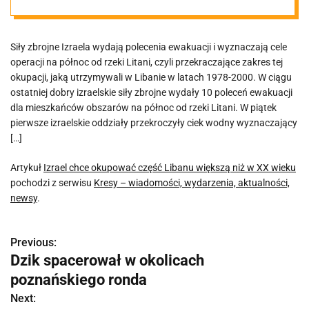
Siły zbrojne Izraela wydają polecenia ewakuacji i wyznaczają cele
operacji na północ od rzeki Litani, czyli przekraczające zakres tej
okupacji, jaką utrzymywali w Libanie w latach 1978-2000. W ciągu
ostatniej dobry izraelskie siły zbrojne wydały 10 poleceń ewakuacji
dla mieszkańców obszarów na północ od rzeki Litani. W piątek
pierwsze izraelskie oddziały przekroczyły ciek wodny wyznaczający
[…]
Artykuł
Izrael chce okupować część Libanu większą niż w XX wieku
pochodzi z serwisu
Kresy – wiadomości, wydarzenia, aktualności,
newsy
.
Previous:
N
Dzik spacerował w okolicach
a
poznańskiego ronda
w
Next: