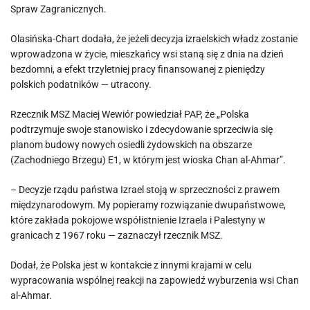
Spraw Zagranicznych.
Olasińska-Chart dodała, że jeżeli decyzja izraelskich władz zostanie
wprowadzona w życie, mieszkańcy wsi staną się z dnia na dzień
bezdomni, a efekt trzyletniej pracy finansowanej z pieniędzy
polskich podatników — utracony.
Rzecznik MSZ Maciej Wewiór powiedział PAP, że „Polska
podtrzymuje swoje stanowisko i zdecydowanie sprzeciwia się
planom budowy nowych osiedli żydowskich na obszarze
(Zachodniego Brzegu) E1, w którym jest wioska Chan al-Ahmar”.
– Decyzje rządu państwa Izrael stoją w sprzeczności z prawem
międzynarodowym. My popieramy rozwiązanie dwupaństwowe,
które zakłada pokojowe współistnienie Izraela i Palestyny w
granicach z 1967 roku — zaznaczył rzecznik MSZ.
Dodał, że Polska jest w kontakcie z innymi krajami w celu
wypracowania wspólnej reakcji na zapowiedź wyburzenia wsi Chan
al-Ahmar.