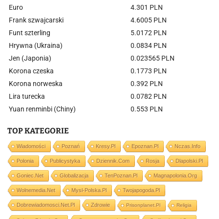
Euro
4.301 PLN
Frank szwajcarski
4.6005 PLN
Funt szterling
5.0172 PLN
Hrywna (Ukraina)
0.0834 PLN
Jen (Japonia)
0.023565 PLN
Korona czeska
0.1773 PLN
Korona norweska
0.392 PLN
Lira turecka
0.0782 PLN
Yuan renminbi (Chiny)
0.553 PLN
TOP KATEGORIE
Wiadomości
Poznań
Kresy.pl
Epoznan.pl
Nczas.info
Polonia
Publicystyka
Dziennik.com
Rosja
Dlapolski.pl
Goniec.net
Globalizacja
TenPoznan.pl
Magnapolonia.org
Wolnemedia.net
Mysl-Polska.pl
Twojapogoda.pl
Dobrewiadomosci.net.pl
Zdrowie
Prisonplanet.pl
Religia