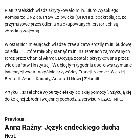
Plan
izrael
skich władz skrytykowało m.in. Biuro Wysokiego
Komisarza ONZ ds. Praw Człowieka (OHCHR), podkreślając, że
przymusowe przesiedlenia na okupowanych terytoriach są
zbrodnią wojenną.
W ostatnich miesiącach władze Izraela zatwierdziły m.in. budowę
osiedla E1, które miałoby stanąć m.in. na terenach zajmowanych
teraz przez Chan al-Ahmar. Decyzja została skrytykowana przez
wiele państw i instytucji. W ubiegłym tygodniu apel o wstrzymanie
inwestycji wydali wspólnie przywódcy Francji, Niemiec, Wielkiej
Brytanii, Włoch, Kanady, Australii i Nowej Zelandii.
Artykuł
„Izrael chce wyburzyć efekty polskiej pomocy”. Szykują się
do kolejnej zbrodni wojennej
pochodzi z serwisu
NCZAS.INFO
.
Previous:
N
Anna Raźny: Język endeckiego ducha
a
Next: