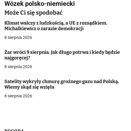
Wózek polsko-niemiecki
w
Może Ci się spodobać
i
Klimat walczy z ludzkością, a UE z rozsądkiem.
g
Michalkiewicz o zarazie demokracji
a
8 sierpnia 2026
c
Żar wróci 9 sierpnia. Jak długo potrwa i kiedy będzie
najgoręcej?
j
8 sierpnia 2026
a
w
Satelity wykryły chmurę groźnego gazu nad Polską.
Wiemy skąd się wzięła
p
8 sierpnia 2026
i
s
u