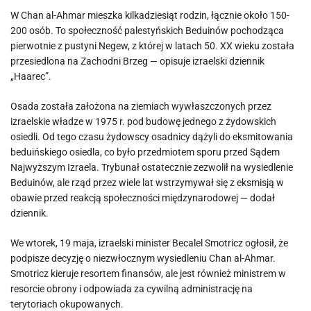
W Chan al-Ahmar mieszka kilkadziesiąt rodzin, łącznie około 150-
200 osób. To społeczność palestyńskich Beduinów pochodząca
pierwotnie z pustyni Negew, z której w latach 50. XX wieku została
przesiedlona na Zachodni Brzeg — opisuje izraelski dziennik
„Haarec”.
Osada została założona na ziemiach wywłaszczonych przez
izraelskie władze w 1975 r. pod budowę jednego z żydowskich
osiedli. Od tego czasu żydowscy osadnicy dążyli do eksmitowania
beduińskiego osiedla, co było przedmiotem sporu przed Sądem
Najwyższym Izraela. Trybunał ostatecznie zezwolił na wysiedlenie
Beduinów, ale rząd przez wiele lat wstrzymywał się z eksmisją w
obawie przed reakcją społeczności międzynarodowej — dodał
dziennik.
We wtorek, 19 maja, izraelski minister Becalel Smotricz ogłosił, że
podpisze decyzję o niezwłocznym wysiedleniu Chan al-Ahmar.
Smotricz kieruje resortem finansów, ale jest również ministrem w
resorcie obrony i odpowiada za cywilną administrację na
terytoriach okupowanych.