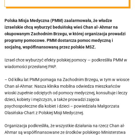
Szykują się do
Polska Misja Medyczna (PMM) zaalarmowała, że władze
kolejnej
izraelskie chcą wyburzyć beduińską wieś Chan al-Ahmar na
okupowanym Zachodnim Brzegu, w której organizacja prowadzi
zbrodni
programy pomocowe. PMM dostarcza pomoc medyczną i
socjalną, współfinansowaną przez polskie MSZ.
wojennej
Izrael chce wyburzyć efekty polskiej pomocy — podkreśliła PMM w
wiadomości przesłanej PAP.
– Od kilku lat PMM pomaga na Zachodnim Brzegu, w tym w wiosce
Chan al-Ahmar. Nasza klinika mobilna odwiedza mieszkańców
wioski zupełnie odciętych od pomocy medycznej, konsultuje i leczy
dzieci, kobiety i mężczyzn, a także prowadzi zajęcia
psychospołeczne dla kobiet i dzieci – powiedziała Małgorzata
Olasińska-Chart z Polskiej Misji Medycznej.
Organizacja podkreśliła, że wszystkie działania na rzecz Chan al-
Ahmar są współfinansowane ze środków polskiego Ministerstwa