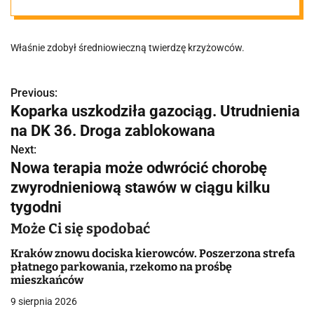
Właśnie zdobył średniowieczną twierdzę krzyżowców.
Previous:
N
Koparka uszkodziła gazociąg. Utrudnienia
a
na DK 36. Droga zablokowana
w
Next:
Nowa terapia może odwrócić chorobę
i
zwyrodnieniową stawów w ciągu kilku
g
tygodni
a
Może Ci się spodobać
c
Kraków znowu dociska kierowców. Poszerzona strefa
płatnego parkowania, rzekomo na prośbę
j
mieszkańców
9 sierpnia 2026
a