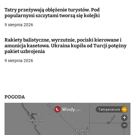
w
Tatry przeżywają oblężenie turystów. Pod
popularnymi szczytami tworzą się kolejki
p
9 sierpnia 2026
i
Rakiety balistyczne, wyrzutnie, pociski kierowane i
s
amunicja kasetowa. Ukraina kupiła od Turcji potężny
pakiet uzbrojenia
u
9 sierpnia 2026
POGODA