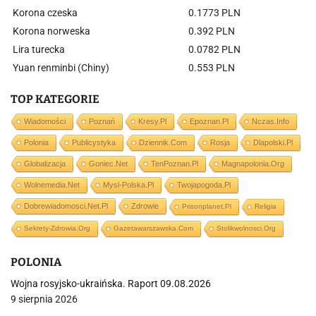
Korona czeska
0.1773 PLN
Korona norweska
0.392 PLN
Lira turecka
0.0782 PLN
Yuan renminbi (Chiny)
0.553 PLN
TOP KATEGORIE
Wiadomości
Poznań
Kresy.pl
Epoznan.pl
Nczas.info
Polonia
Publicystyka
Dziennik.com
Rosja
Dlapolski.pl
Globalizacja
Goniec.net
TenPoznan.pl
Magnapolonia.org
Wolnemedia.net
Mysl-Polska.pl
Twojapogoda.pl
Dobrewiadomosci.net.pl
Zdrowie
Prisonplanet.pl
Religia
Sekrety-Zdrowia.org
Gazetawarszawska.com
Stolikwolnosci.org
POLONIA
Wojna rosyjsko-ukraińska. Raport 09.08.2026
9 sierpnia 2026