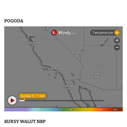
POGODA
KURSY WALUT NBP