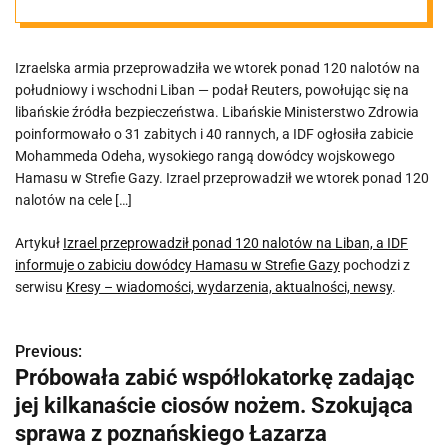
Liban, a IDF
Izraelska armia przeprowadziła we wtorek ponad 120 nalotów na
informuje o
południowy i wschodni Liban — podał Reuters, powołując się na
libańskie źródła bezpieczeństwa. Libańskie Ministerstwo Zdrowia
zabiciu
poinformowało o 31 zabitych i 40 rannych, a IDF ogłosiła zabicie
Mohammeda Odeha, wysokiego rangą dowódcy wojskowego
Hamasu w Strefie Gazy. Izrael przeprowadził we wtorek ponad 120
dowódcy
nalotów na cele […]
Hamasu w
Artykuł
Izrael przeprowadził ponad 120 nalotów na Liban, a IDF
informuje o zabiciu dowódcy Hamasu w Strefie Gazy
pochodzi z
serwisu
Kresy – wiadomości, wydarzenia, aktualności, newsy
.
Strefie Gazy
Previous:
N
Próbowała zabić współlokatorkę zadając
a
jej kilkanaście ciosów nożem. Szokująca
w
sprawa z poznańskiego Łazarza