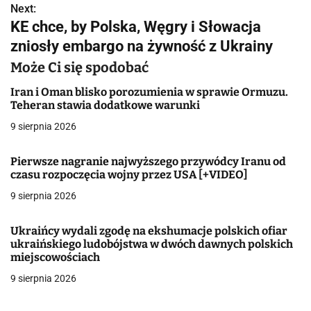
Next:
i
KE chce, by Polska, Węgry i Słowacja
g
zniosły embargo na żywność z Ukrainy
a
Może Ci się spodobać
c
Iran i Oman blisko porozumienia w sprawie Ormuzu.
Teheran stawia dodatkowe warunki
j
9 sierpnia 2026
a
Pierwsze nagranie najwyższego przywódcy Iranu od
w
czasu rozpoczęcia wojny przez USA [+VIDEO]
9 sierpnia 2026
p
i
Ukraińcy wydali zgodę na ekshumacje polskich ofiar
ukraińskiego ludobójstwa w dwóch dawnych polskich
s
miejscowościach
u
9 sierpnia 2026