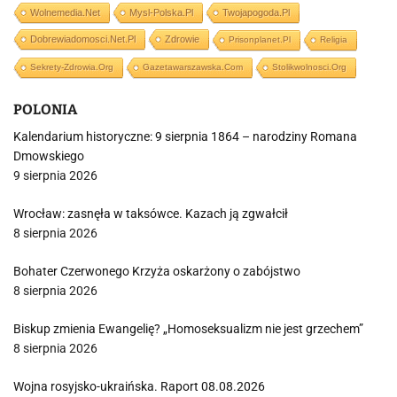
Wolnemedia.net
Mysl-Polska.pl
Twojapogoda.pl
Dobrewiadomosci.net.pl
Zdrowie
Prisonplanet.pl
Religia
Sekrety-Zdrowia.org
Gazetawarszawska.com
Stolikwolnosci.org
POLONIA
Kalendarium historyczne: 9 sierpnia 1864 – narodziny Romana
Dmowskiego
9 sierpnia 2026
Wrocław: zasnęła w taksówce. Kazach ją zgwałcił
8 sierpnia 2026
Bohater Czerwonego Krzyża oskarżony o zabójstwo
8 sierpnia 2026
Biskup zmienia Ewangelię? „Homoseksualizm nie jest grzechem”
8 sierpnia 2026
Wojna rosyjsko-ukraińska. Raport 08.08.2026