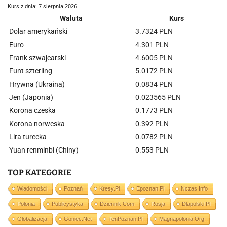
Kurs z dnia: 7 sierpnia 2026
Waluta
Kurs
Dolar amerykański
3.7324 PLN
Euro
4.301 PLN
Frank szwajcarski
4.6005 PLN
Funt szterling
5.0172 PLN
Hrywna (Ukraina)
0.0834 PLN
Jen (Japonia)
0.023565 PLN
Korona czeska
0.1773 PLN
Korona norweska
0.392 PLN
Lira turecka
0.0782 PLN
Yuan renminbi (Chiny)
0.553 PLN
TOP KATEGORIE
Wiadomości
Poznań
Kresy.pl
Epoznan.pl
Nczas.info
Polonia
Publicystyka
Dziennik.com
Rosja
Dlapolski.pl
Globalizacja
Goniec.net
TenPoznan.pl
Magnapolonia.org