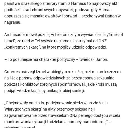
państwa izraelskiego z terrorystami z Hamasu to najnowszy akt
podłości. Izrael chroni swych obywateli, podczas gdy Hamas
dopuszcza się masakr, gwałtów i porwań – przekonywał Danon w
nagraniu.
Ambasador mówił później w telefonicznym wywiadzie dla „Times of
Israel”, że rząd w Tel Awiwie rzekomo nie otrzymał od ONZ
„konkretnych skarg”, na które mógłby udzielić odpowiedzi.
– To posunięcie ma charakter polityczny – twierdził Danon.
Guterres ostrzegł Izrael w ubiegłym roku, że grozi mu umieszczenie
na liście państw odpowiedzialnych za przestępstwa seksualne
podczas konfliktów zbrojnych i poinformował, jakie kroki muszą
podjąć władze kraju, by uniknąć takiej sankcji.
„Obejmowały one m.in. podejmowanie śledztw po złożeniu
'wiarygodnych skarg’ na akty przemocy seksualnej i
zagwarantowanie przedstawicielom ONZ pełnego dostępu w celu
monitorowania sytuacji i udzielania pomocy humanitarnej” –