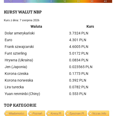
KURSY WALUT NBP
Kurs z dnia: 7 sierpnia 2026
Waluta
Kurs
Dolar amerykański
3.7324 PLN
Euro
4.301 PLN
Frank szwajcarski
4.6005 PLN
Funt szterling
5.0172 PLN
Hrywna (Ukraina)
0.0834 PLN
Jen (Japonia)
0.023565 PLN
Korona czeska
0.1773 PLN
Korona norweska
0.392 PLN
Lira turecka
0.0782 PLN
Yuan renminbi (Chiny)
0.553 PLN
TOP KATEGORIE
Wiadomości
Poznań
Kresy.pl
Epoznan.pl
Nczas.info