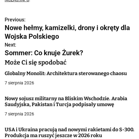
Previous:
N
Nowe hełmy, kamizelki, drony i okręty dla
a
Wojska Polskiego
w
Next:
Sommer: Co knuje Żurek?
i
Może Ci się spodobać
g
Globalny Monolit: Architektura sterowanego chaosu
a
7 sierpnia 2026
c
Nowy sojusz militarny na Bliskim Wschodzie. Arabia
j
Saudyjska, Pakistan i Turcja podpisały umowę
a
7 sierpnia 2026
w
USA i Ukraina pracują nad nowymi rakietami do S-300.
Produkcja ma ruszyć jeszcze w 2026 roku