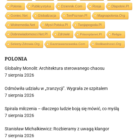
Polonia
Publicystyka
Dziennik.com
Rosja
Dlapolski.pl
Goniec.net
Globalizacja
TenPoznan.pl
Magnapolonia.org
Wolnemedia.net
Mysl-Polska.pl
Twojapogoda.pl
Dobrewiadomosci.net.pl
Zdrowie
Prisonplanet.pl
Religia
Sekrety-Zdrowia.org
Gazetawarszawska.com
Stolikwolnosci.org
POLONIA
Globalny Monolit: Architektura sterowanego chaosu
7 sierpnia 2026
Odmówiła udziału w „tranzycji”. Wygrała ze szpitalem
7 sierpnia 2026
Spirala milczenia – dlaczego ludzie boją się mówić, co myślą
7 sierpnia 2026
Stanisław Michalkiewicz: Rozbieramy z uwagą klangor
7 sierpnia 2026