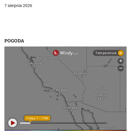
p
7 sierpnia 2026
i
s
u
POGODA