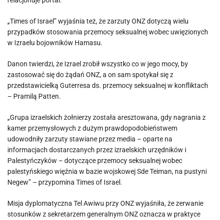
relacjonuje portal.
„Times of Israel” wyjaśnia też, że zarzuty ONZ dotyczą wielu
przypadków stosowania przemocy seksualnej wobec uwięzionych
w Izraelu bojowników Hamasu.
Danon twierdzi, że Izrael zrobił wszystko co w jego mocy, by
zastosować się do żądań ONZ, a on sam spotykał się z
przedstawicielką Guterresa ds. przemocy seksualnej w konfliktach
– Pramilą Patten.
„Grupa izraelskich żołnierzy została aresztowana, gdy nagrania z
kamer przemysłowych z dużym prawdopodobieństwem
udowodniły zarzuty stawiane przez media – oparte na
informacjach dostarczanych przez izraelskich urzędników i
Palestyńczyków – dotyczące przemocy seksualnej wobec
palestyńskiego więźnia w bazie wojskowej Sde Teiman, na pustyni
Negew” – przypomina Times of Israel.
Misja dyplomatyczna Tel Awiwu przy ONZ wyjaśniła, że zerwanie
stosunków z sekretarzem generalnym ONZ oznacza w praktyce