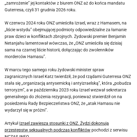
„zamrożenie” jej kontaktów z biurem ONZ aż do końca mandatu
Guterresa, czyli 31 grudnia 2026 roku.
W czerwcu 2024 roku ONZ umieściła Izrael, wraz z Hamasem, na
„liście wstydu” obejmującej podmioty odpowiedzialne za łamanie
praw dzieci w konfliktach zbrojnych. Żydowski premier Benjamin
Netanjahu lamentował wówczas, że „ONZ umieściła się dzisiaj
sama na czarnej liście historii, dołączając do zwolenników
morderców Hamasu”.
W marcu tego samego roku żydowski minister spraw
zagranicznych Israel Katz twierdził, że pod rządami Guterresa ONZ
stała się „organizacją antysemicką i antyizraelską”, która „pobudza
terroryzm”, a w październiku 2023 roku Izrael wezwał sekretarza
generalnego do złożenia rezygnacji, ponieważ stwierdził on na
posiedzeniu Rady Bezpieczeństwa ONZ, że „atak Hamasu nie
wydarzył się w próżni”.
Artykuł
Izrael zawiesza stosunki z ONZ. Żydzi dokonują
przestępstw seksualnych podczas konfliktów
pochodzi z serwisu
NCZAS.INFO
.