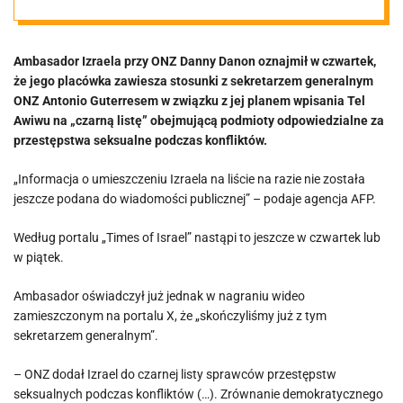
seksualnych
Ambasador Izraela przy ONZ Danny Danon oznajmił w czwartek,
podczas
że jego placówka zawiesza stosunki z sekretarzem generalnym
ONZ Antonio Guterresem w związku z jej planem wpisania Tel
konfliktów
Awiwu na „czarną listę” obejmującą podmioty odpowiedzialne za
przestępstwa seksualne podczas konfliktów.
„Informacja o umieszczeniu Izraela na liście na razie nie została
jeszcze podana do wiadomości publicznej” – podaje agencja AFP.
Według portalu „Times of Israel” nastąpi to jeszcze w czwartek lub
w piątek.
Ambasador oświadczył już jednak w nagraniu wideo
zamieszczonym na portalu X, że „skończyliśmy już z tym
sekretarzem generalnym”.
– ONZ dodał Izrael do czarnej listy sprawców przestępstw
seksualnych podczas konfliktów (…). Zrównanie demokratycznego