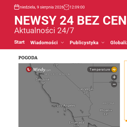
S
niedziela, 9 sierpnia 2026
12
:
09
:
01
k
i
NEWSY 24 BEZ CE
p
t
Aktualności 24/7
o
c
Start
Wiadomości
Publicystyka
Globali
o
n
POGODA
t
e
n
t