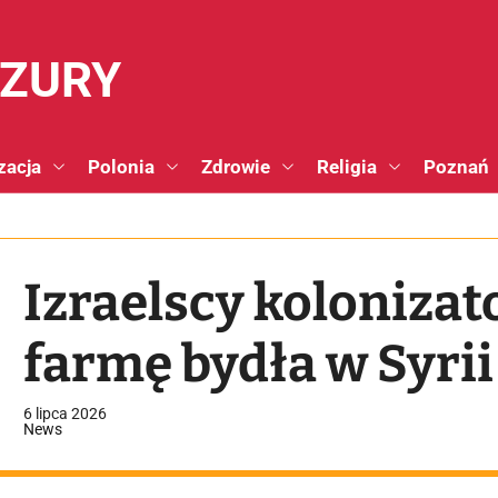
NZURY
zacja
Polonia
Zdrowie
Religia
Poznań
Izraelscy kolonizat
farmę bydła w Syrii
6 lipca 2026
News