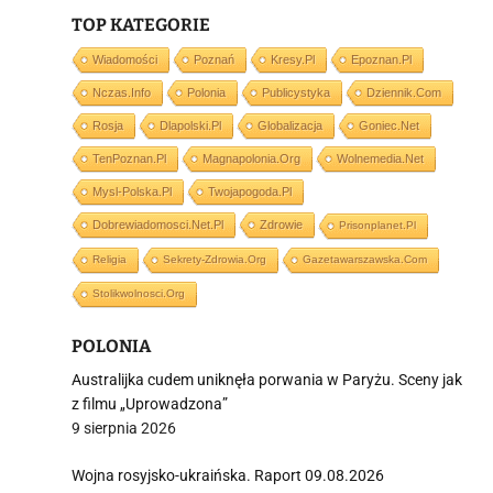
TOP KATEGORIE
i
Wiadomości
Poznań
Kresy.pl
Epoznan.pl
Nczas.info
Polonia
Publicystyka
Dziennik.com
Rosja
Dlapolski.pl
Globalizacja
Goniec.net
TenPoznan.pl
Magnapolonia.org
Wolnemedia.net
Mysl-Polska.pl
Twojapogoda.pl
Dobrewiadomosci.net.pl
Zdrowie
Prisonplanet.pl
Religia
Sekrety-Zdrowia.org
Gazetawarszawska.com
Stolikwolnosci.org
POLONIA
Australijka cudem uniknęła porwania w Paryżu. Sceny jak
z filmu „Uprowadzona”
9 sierpnia 2026
Wojna rosyjsko-ukraińska. Raport 09.08.2026