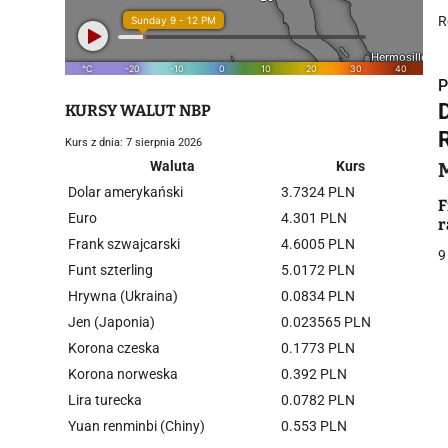
R
P
KURSY WALUT NBP
Kurs z dnia: 7 sierpnia 2026
Waluta
Kurs
Dolar amerykański
3.7324 PLN
i
F
Euro
4.301 PLN
r
Frank szwajcarski
4.6005 PLN
9
Funt szterling
5.0172 PLN
Hrywna (Ukraina)
0.0834 PLN
Jen (Japonia)
0.023565 PLN
Korona czeska
0.1773 PLN
j
Korona norweska
0.392 PLN
Lira turecka
0.0782 PLN
Yuan renminbi (Chiny)
0.553 PLN