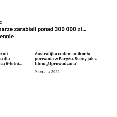
:
karze zarabiali ponad 300 000 zł…
iennie
ornii
Australijka cudem uniknęła
u dla
porwania w Paryżu. Sceny jak z
cą 6-letni
filmu „Uprowadzona”
czy o życie
9 sierpnia 2026