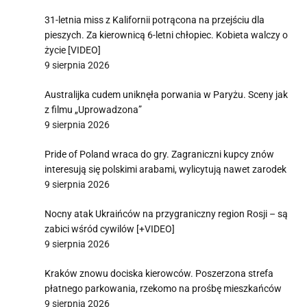
31-letnia miss z Kalifornii potrącona na przejściu dla
pieszych. Za kierownicą 6-letni chłopiec. Kobieta walczy o
życie [VIDEO]
9 sierpnia 2026
Australijka cudem uniknęła porwania w Paryżu. Sceny jak
z filmu „Uprowadzona”
9 sierpnia 2026
Pride of Poland wraca do gry. Zagraniczni kupcy znów
interesują się polskimi arabami, wylicytują nawet zarodek
9 sierpnia 2026
Nocny atak Ukraińców na przygraniczny region Rosji – są
zabici wśród cywilów [+VIDEO]
9 sierpnia 2026
Kraków znowu dociska kierowców. Poszerzona strefa
płatnego parkowania, rzekomo na prośbę mieszkańców
9 sierpnia 2026