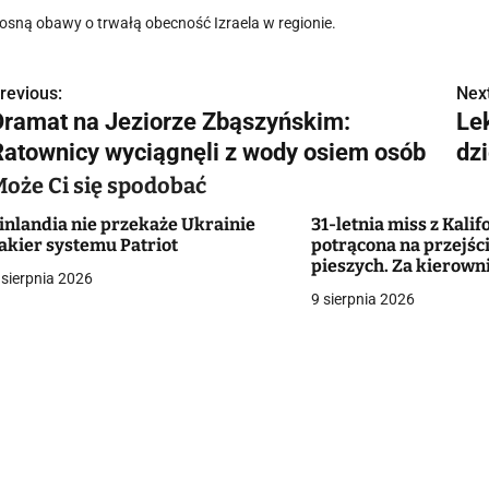
osną obawy o trwałą obecność Izraela w regionie.
revious:
Next
N
Dramat na Jeziorze Zbąszyńskim:
Le
a
Ratownicy wyciągnęli z wody osiem osób
dz
w
Może Ci się spodobać
inlandia nie przekaże Ukrainie
31-letnia miss z Kalif
akier systemu Patriot
potrącona na przejści
g
pieszych. Za kierowni
 sierpnia 2026
chłopiec. Kobieta wal
9 sierpnia 2026
a
[VIDEO]
c
a
w