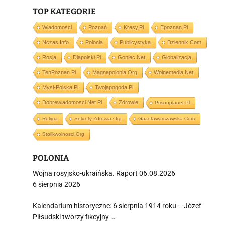
TOP KATEGORIE
i
Wiadomości
Poznań
Kresy.pl
Epoznan.pl
Nczas.info
Polonia
Publicystyka
Dziennik.com
Rosja
Dlapolski.pl
Goniec.net
Globalizacja
TenPoznan.pl
Magnapolonia.org
Wolnemedia.net
Mysl-Polska.pl
Twojapogoda.pl
Dobrewiadomosci.net.pl
Zdrowie
Prisonplanet.pl
Religia
Sekrety-Zdrowia.org
Gazetawarszawska.com
Stolikwolnosci.org
POLONIA
Wojna rosyjsko-ukraińska. Raport 06.08.2026
6 sierpnia 2026
Kalendarium historyczne: 6 sierpnia 1914 roku – Józef
Piłsudski tworzy fikcyjny …