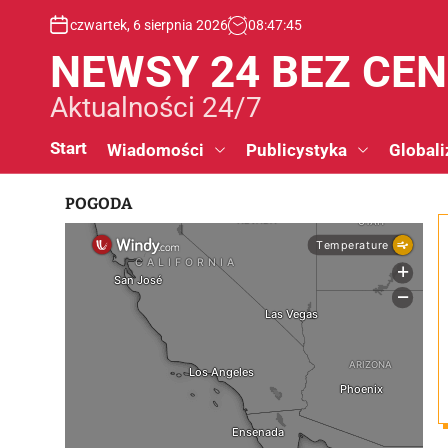
S
czwartek, 6 sierpnia 2026
08
:
47
:
45
k
i
NEWSY 24 BEZ CE
p
t
Aktualności 24/7
o
c
Start
Wiadomości
Publicystyka
Globali
o
n
POGODA
t
e
n
t