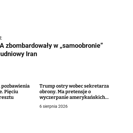
:
A zbombardowały w „samoobronie”
łudniowy Iran
m pozbawienia
Trump ostry wobec sekretarza
. Pięciu
obrony. Ma pretensje o
aresztu
wyczerpanie amerykańskich
arsenałów
6 sierpnia 2026