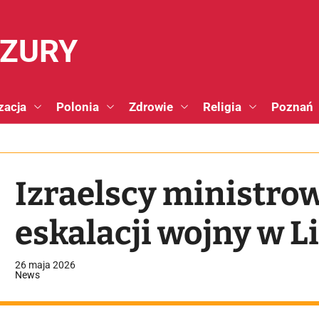
NZURY
zacja
Polonia
Zdrowie
Religia
Poznań
Izraelscy ministrow
eskalacji wojny w L
26 maja 2026
News