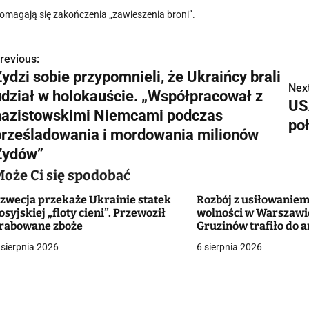
omagają się zakończenia „zawieszenia broni”.
revious:
N
ydzi sobie przypomnieli, że Ukraińcy brali
a
Next
udział w holokauście. „Współpracował z
US
w
nazistowskimi Niemcami podczas
po
prześladowania i mordowania milionów
Żydów”
g
Może Ci się spodobać
a
zwecja przekaże Ukrainie statek
Rozbój z usiłowanie
osyjskiej „floty cieni”. Przewoził
wolności w Warszawie
c
rabowane zboże
Gruzinów trafiło do 
 sierpnia 2026
6 sierpnia 2026
a
w