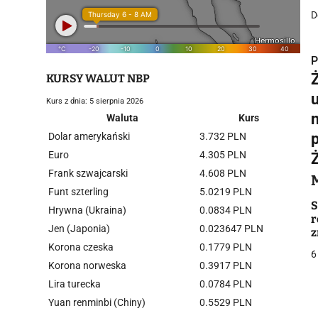
D
P
Ż
KURSY WALUT NBP
Kurs z dnia: 5 sierpnia 2026
Waluta
Kurs
Dolar amerykański
3.732 PLN
i
Euro
4.305 PLN
Frank szwajcarski
4.608 PLN
Funt szterling
5.0219 PLN
S
Hrywna (Ukraina)
0.0834 PLN
r
Jen (Japonia)
0.023647 PLN
z
Korona czeska
0.1779 PLN
j
6
Korona norweska
0.3917 PLN
Lira turecka
0.0784 PLN
Yuan renminbi (Chiny)
0.5529 PLN