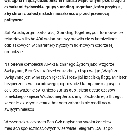
wystąpiła między uczestnikami marszu wspieranymi przez rząd a
członkami żydowskiej grupy Standing Together , która przybyła,
aby chronić palestyńskich mieszkańców przed przemocą
polityczną.
Suf Patishi, organizator akcji Standing Together, poinformował, że
rekordowa liczba 400 wolontariuszy stawiła się w kamizelkach
odblaskowych w charakterystycznym fioletowym kolorze tej
organizacji.
Na terenie kompleksu Al-Aksa, znanego Żydom jako Wzgórze
Świątynne, Ben-Gwir tańczył wraz zinnymi śpiewając „Wzgórze
Świątynne jest w naszych rękach”, i rozwijał izraelską flagę. Minister
bezpieczeństwa narodowego poprowadził kampanię mającą na
celu podważenie 59-letniego status quo , sięgającego czasów
izraelskiego zajęcia Wschodniej Jerozolimy i Zachodniego Brzegu,
zgodnie z którym niemuzułmanom zabrania się modlitwy w
świętym miejscu.
W czwartek wieczorem Ben-Gvir napisał na swoim koncie w
mediach społecznościowych w serwisie Telegram: „59 lat po