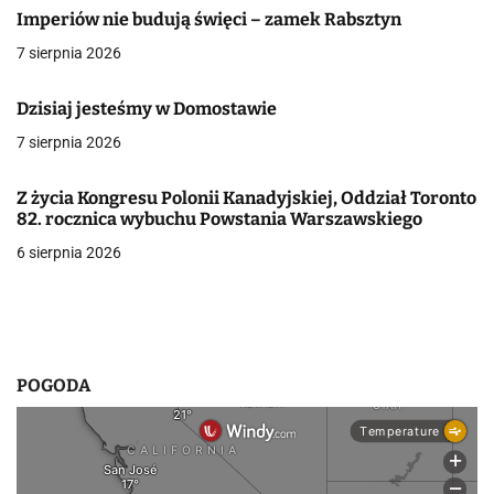
Imperiów nie budują święci – zamek Rabsztyn
j
7 sierpnia 2026
a
Dzisiaj jesteśmy w Domostawie
w
7 sierpnia 2026
p
i
Z życia Kongresu Polonii Kanadyjskiej, Oddział Toronto
82. rocznica wybuchu Powstania Warszawskiego
s
6 sierpnia 2026
u
POGODA