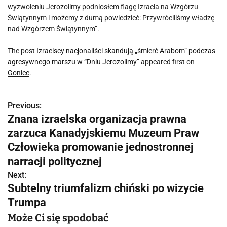
wyzwoleniu Jerozolimy podniosłem flagę Izraela na Wzgórzu
Świątynnym i możemy z dumą powiedzieć: Przywróciliśmy władzę
nad Wzgórzem Świątynnym”.
The post
Izraelscy nacjonaliści skandują „śmierć Arabom” podczas
agresywnego marszu w “Dniu Jerozolimy”
appeared first on
Goniec
.
Previous:
N
Znana izraelska organizacja prawna
a
zarzuca Kanadyjskiemu Muzeum Praw
w
Człowieka promowanie jednostronnej
narracji politycznej
i
Next:
g
Subtelny triumfalizm chiński po wizycie
Trumpa
a
Może Ci się spodobać
c