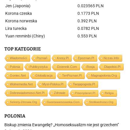
Jen (Japonia)
0.023565 PLN
Korona czeska
0.1773 PLN
Korona norweska
0.392 PLN
Lira turecka
0.0782 PLN
Yuan renminbi (Chiny)
0.553 PLN
TOP KATEGORIE
Wiadomości
Poznań
Kresy.pl
Epoznan.pl
Nczas.info
Polonia
Publicystyka
Dziennik.com
Rosja
Dlapolski.pl
Goniec.net
Globalizacja
TenPoznan.pl
Magnapolonia.org
Wolnemedia.net
Mysl-Polska.pl
Twojapogoda.pl
Dobrewiadomosci.net.pl
Zdrowie
Prisonplanet.pl
Religia
Sekrety-Zdrowia.org
Gazetawarszawska.com
Stolikwolnosci.org
POLONIA
Biskup zmienia Ewangelię? „Homoseksualizm nie jest grzechem”