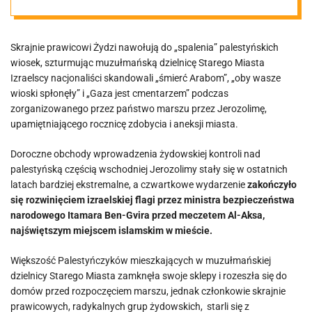
Arabom”
Skrajnie prawicowi Żydzi nawołują do „spalenia” palestyńskich
podczas
wiosek, szturmując muzułmańską dzielnicę Starego Miasta
Izraelscy nacjonaliści skandowali „śmierć Arabom”, „oby wasze
agresywnego
wioski spłonęły” i „Gaza jest cmentarzem” podczas
zorganizowanego przez państwo marszu przez Jerozolimę,
upamiętniającego rocznicę zdobycia i aneksji miasta.
marszu w “Dniu
Doroczne obchody wprowadzenia żydowskiej kontroli nad
Jerozolimy”
palestyńską częścią wschodniej Jerozolimy stały się w ostatnich
latach bardziej ekstremalne, a czwartkowe wydarzenie
zakończyło
się rozwinięciem izraelskiej flagi przez ministra bezpieczeństwa
narodowego Itamara Ben-Gvira przed meczetem Al-Aksa,
najświętszym miejscem islamskim w mieście.
Większość Palestyńczyków mieszkających w muzułmańskiej
dzielnicy Starego Miasta zamknęła swoje sklepy i rozeszła się do
domów przed rozpoczęciem marszu, jednak członkowie skrajnie
prawicowych, radykalnych grup żydowskich, starli się z