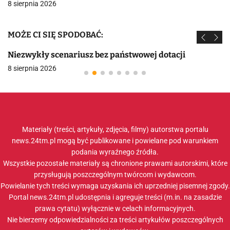
8 sierpnia 2026
MOŻE CI SIĘ SPODOBAĆ:
Niezwykły scenariusz bez państwowej dotacji
8 sierpnia 2026
Materiały (treści, artykuły, zdjęcia, filmy) autorstwa portalu
news.24tm.pl mogą być publikowane i powielane pod warunkiem
podania wyraźnego źródła.
Wszystkie pozostałe materiały są chronione prawami autorskimi, które
przysługują poszczególnym twórcom i wydawcom.
Powielanie tych treści wymaga uzyskania ich uprzedniej pisemnej zgody.
Portal news.24tm.pl udostępnia i agreguje treści (m.in. na zasadzie
prawa cytatu) wyłącznie w celach informacyjnych.
Nie bierzemy odpowiedzialności za treści artykułów poszczególnych