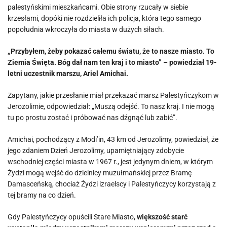
palestyńskimi mieszkańcami. Obie strony rzucały w siebie
krzesłami, dopóki nie rozdzieliła ich policja, która tego samego
popołudnia wkroczyła do miasta w dużych siłach.
„Przybyłem, żeby pokazać całemu światu, że to nasze miasto. To
Ziemia Święta. Bóg dał nam ten kraj i to miasto” – powiedział 19-
letni uczestnik marszu, Ariel Amichai.
Zapytany, jakie przesłanie miał przekazać marsz Palestyńczykom w
Jerozolimie, odpowiedział: „Muszą odejść. To nasz kraj. I nie mogą
tu po prostu zostać i próbować nas dźgnąć lub zabić”.
Amichai, pochodzący z Modi’in, 43 km od Jerozolimy, powiedział, że
jego zdaniem Dzień Jerozolimy, upamiętniający zdobycie
wschodniej części miasta w 1967 r., jest jedynym dniem, w którym
Żydzi mogą wejść do dzielnicy muzułmańskiej przez Bramę
Damasceńską, chociaż Żydzi izraelscy i Palestyńczycy korzystają z
tej bramy na co dzień.
Gdy Palestyńczycy opuścili Stare Miasto,
większość starć