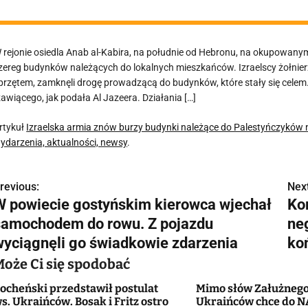
 rejonie osiedla Anab al-Kabira, na południe od Hebronu, na okupowany
zereg budynków należących do lokalnych mieszkańców. Izraelscy żołnierz
przętem, zamknęli drogę prowadzącą do budynków, które stały się celem
zawiącego, jak podała Al Jazeera. Działania […]
rtykuł
Izraelska armia znów burzy budynki należące do Palestyńczyków
ydarzenia, aktualności, newsy
.
revious:
Next
N
W powiecie gostyńskim kierowca wjechał
Ko
a
samochodem do rowu. Z pojazdu
ne
w
wyciągnęli go świadkowie zdarzenia
koń
Może Ci się spodobać
ocheński przedstawił postulat
Mimo słów Załużnego
g
s. Ukraińców. Bosak i Fritz ostro
Ukraińców chce do 