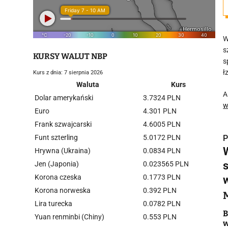
W
s
KURSY WALUT NBP
s
ł
Kurs z dnia: 7 sierpnia 2026
Waluta
Kurs
A
Dolar amerykański
3.7324 PLN
w
Euro
4.301 PLN
Frank szwajcarski
4.6005 PLN
Funt szterling
5.0172 PLN
P
Hrywna (Ukraina)
0.0834 PLN
Jen (Japonia)
0.023565 PLN
Korona czeska
0.1773 PLN
Korona norweska
0.392 PLN
i
Lira turecka
0.0782 PLN
B
Yuan renminbi (Chiny)
0.553 PLN
w