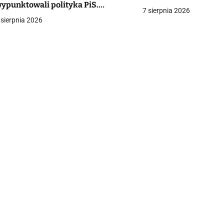
ypunktowali polityka PiS.
a
7 sierpnia 2026
Nieszczęsny maślarzu”
 sierpnia 2026
c
a
w
p
s
u