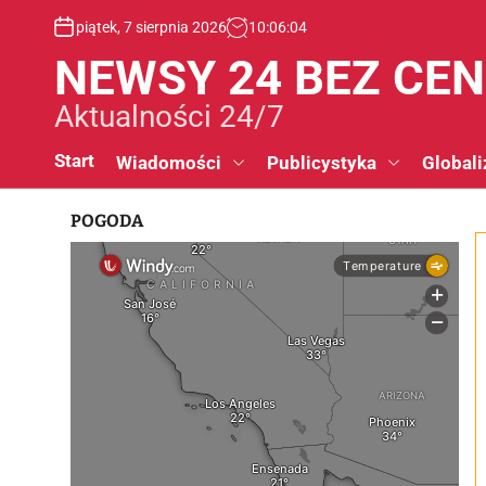
S
piątek, 7 sierpnia 2026
10
:
06
:
04
k
i
NEWSY 24 BEZ CE
p
t
Aktualności 24/7
o
c
Start
Wiadomości
Publicystyka
Globali
o
n
POGODA
t
e
n
t