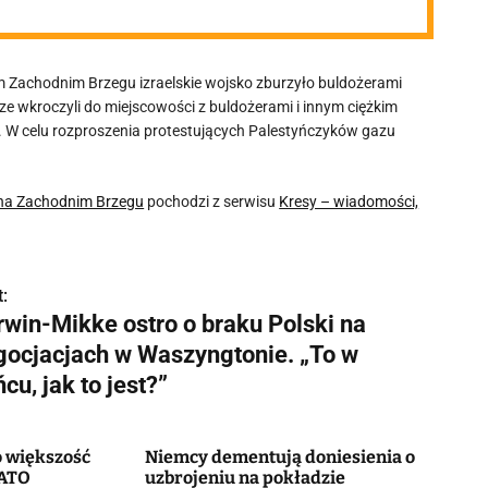
m Zachodnim Brzegu izraelskie wojsko zburzyło buldożerami
e wkroczyli do miejscowości z buldożerami i innym ciężkim
. W celu rozproszenia protestujących Palestyńczyków gazu
 na Zachodnim Brzegu
pochodzi z serwisu
Kresy – wiadomości,
:
rwin-Mikke ostro o braku Polski na
gocjacjach w Waszyngtonie. „To w
cu, jak to jest?”
 większość
Niemcy dementują doniesienia o
NATO
uzbrojeniu na pokładzie