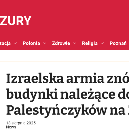
NZURY
zacja
Polonia
Zdrowie
Religia
Poznań
Izraelska armia zn
budynki należące d
Palestyńczyków na
Brzegu
18 sierpnia 2025
News