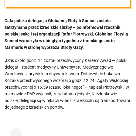
ostrzelani,
Cała polska delegacja Globalnej Flotylli Sumud została
polska
zatrzymana przez izraelskie służby – poinformował rzecznik
polskiej sekcji tej organizacji Rafał Piotrowski. Globalna Flotylla
delegacja
Sumud wyruszyła w ubiegłym tygodniu z tureckiego portu
Marmaris w stronę wybrzeża Strefy Gazy.
zatrzymana
„Dziś około godz. 14 został przechwycony Kareem Awad — polski
delegat i student medycyny Uniwersytetu Medycznego we
[VIDEO]
Wrocławiu z brytyjskim obywatelstwem. Dołączył do Łukasza
Kozaka przechwyconego wczoraj o godz. 12.24 i Agaty Wisłockiej
przechwyconej o 16.59 (czasu lokalnego)” – napisał Piotrowski. W
rozmowie z PAP wyjaśnił, że wiadomo jedynie, iż członkowie
polskiej delegacji są w rękach władz izraelskich i są transportowani
do jednego z izraelskich portów.