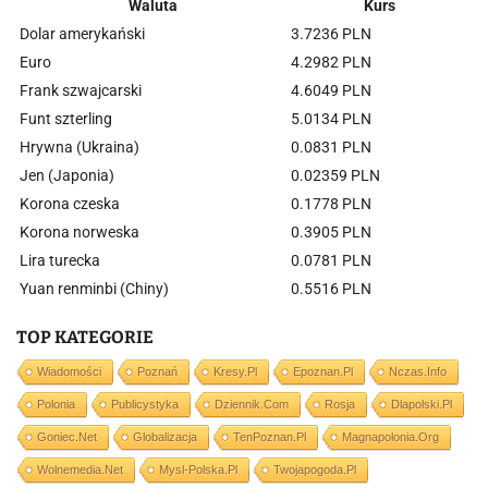
Waluta
Kurs
Dolar amerykański
3.7236 PLN
Euro
4.2982 PLN
Frank szwajcarski
4.6049 PLN
Funt szterling
5.0134 PLN
Hrywna (Ukraina)
0.0831 PLN
Jen (Japonia)
0.02359 PLN
Korona czeska
0.1778 PLN
Korona norweska
0.3905 PLN
Lira turecka
0.0781 PLN
Yuan renminbi (Chiny)
0.5516 PLN
TOP KATEGORIE
Wiadomości
Poznań
Kresy.pl
Epoznan.pl
Nczas.info
Polonia
Publicystyka
Dziennik.com
Rosja
Dlapolski.pl
Goniec.net
Globalizacja
TenPoznan.pl
Magnapolonia.org
Wolnemedia.net
Mysl-Polska.pl
Twojapogoda.pl