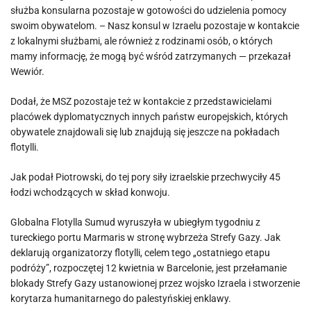
służba konsularna pozostaje w gotowości do udzielenia pomocy
swoim obywatelom. – Nasz konsul w Izraelu pozostaje w kontakcie
z lokalnymi służbami, ale również z rodzinami osób, o których
mamy informację, że mogą być wśród zatrzymanych — przekazał
Wewiór.
Dodał, że MSZ pozostaje też w kontakcie z przedstawicielami
placówek dyplomatycznych innych państw europejskich, których
obywatele znajdowali się lub znajdują się jeszcze na pokładach
flotylli.
Jak podał Piotrowski, do tej pory siły izraelskie przechwyciły 45
łodzi wchodzących w skład konwoju.
Globalna Flotylla Sumud wyruszyła w ubiegłym tygodniu z
tureckiego portu Marmaris w stronę wybrzeża Strefy Gazy. Jak
deklarują organizatorzy flotylli, celem tego „ostatniego etapu
podróży”, rozpoczętej 12 kwietnia w Barcelonie, jest przełamanie
blokady Strefy Gazy ustanowionej przez wojsko Izraela i stworzenie
korytarza humanitarnego do palestyńskiej enklawy.