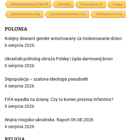
Dobrewiadomosci.net.pl
Zdrowie
Prisonplanet.pl
Religia
Sekrety-Zdrowia.org
Gazetawarszawska.com
Stolikwolnosci.org
POLONIA
Kolejny dewiant gender aresztowany za molestowanie dzieci
6 sierpnia 2026
Ukraiński politolog obraża Polskę i żąda darmowej broni
6 sierpnia 2026
Depopulacja – szalona ideologia pseudoelit
6 sierpnia 2026
FIFA wpadła na ścianę. Czy to koniec prezesa Infantino?
6 sierpnia 2026
Wojna rosyjsko-ukraińska. Raport 06.08.2026
6 sierpnia 2026
RELIGIA