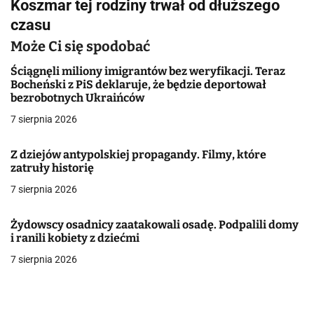
Koszmar tej rodziny trwał od dłuższego
a
czasu
c
Może Ci się spodobać
j
Ściągnęli miliony imigrantów bez weryfikacji. Teraz
Bocheński z PiS deklaruje, że będzie deportował
a
bezrobotnych Ukraińców
w
7 sierpnia 2026
p
Z dziejów antypolskiej propagandy. Filmy, które
i
zatruły historię
7 sierpnia 2026
s
u
Żydowscy osadnicy zaatakowali osadę. Podpalili domy
i ranili kobiety z dziećmi
7 sierpnia 2026