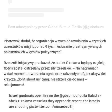
Post udostępniony przez Global Sumud Flotilla (@globalsumudfloti
Piotrowski dodał, że organizacja wzywa do uwolnienia wszystkich
uczestników misji i „ponad 9 tys. niesłusznie przetrzymywanych
palestyńskich więźniów politycznych”.
Rzecznik inicjatywy przekazał, że statek Girolama będący częścią
flotylli został ostrzelany przez siły izraelskie. – Na nagraniach
widać moment otworzenia ognia oraz także słychać, jak aktywiści
krzyczą „don’t shoot us” (ang. nie strzelajcie do nas) –
relacjonował.
Israeli gunboats open fire on the
@gbsumudflotilla
Balad al-
Sheik Girolama vessel as they approach: repeat, the israelis
are shooting
pic.twitter.com/onoaebsoSn