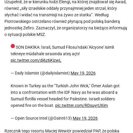
Uzupełnił, że w kierunku łodzi Elengi, na której znajdował się Awad,
również „siły izraelskie oddały przynajmniej jeden strzał, który
słychać i widać na transmisji na żywo ze statku”. Według
Piotrowskiego ostrzelano również płynącą pod polską banderą
jednostkę Zefiro. Zaznaczył, że organizatorzy na bieżąco informują
o sytuacji polskie MSZ.
SON DAKİKA: İsrail, Sumud Filosu'ndaki 'Alcyone' isimli
tekneye müdahale sırasında ateş açtı!
pic.twitter.com/dj6z6KjzwL
— Daily Islamist (@dailyislamist)
May 19, 2026
Known in Turkey as the "Turkish John Wick," Ömer Aslan got
into a confrontation with the IDF Navy as he was aboard a
Sumud flotilla vessel headed for Palestine. Israeli soldiers
opened fire on the boat.
pic.twitter.com/RDsuyrUXim
— Open Source Intel (@Osint613)
May 19, 2026
Rzecznik tego resortu Maciej Wewiór powiedział PAP, że polska