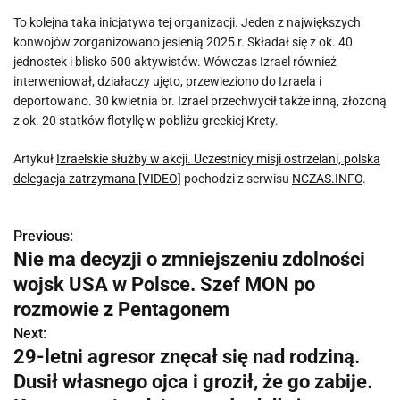
To kolejna taka inicjatywa tej organizacji. Jeden z największych
konwojów zorganizowano jesienią 2025 r. Składał się z ok. 40
jednostek i blisko 500 aktywistów. Wówczas Izrael również
interweniował, działaczy ujęto, przewieziono do Izraela i
deportowano. 30 kwietnia br. Izrael przechwycił także inną, złożoną
z ok. 20 statków flotyllę w pobliżu greckiej Krety.
Artykuł
Izraelskie służby w akcji. Uczestnicy misji ostrzelani, polska
delegacja zatrzymana [VIDEO]
pochodzi z serwisu
NCZAS.INFO
.
Previous:
N
Nie ma decyzji o zmniejszeniu zdolności
a
wojsk USA w Polsce. Szef MON po
w
rozmowie z Pentagonem
Next:
i
29-letni agresor znęcał się nad rodziną.
g
Dusił własnego ojca i groził, że go zabije.