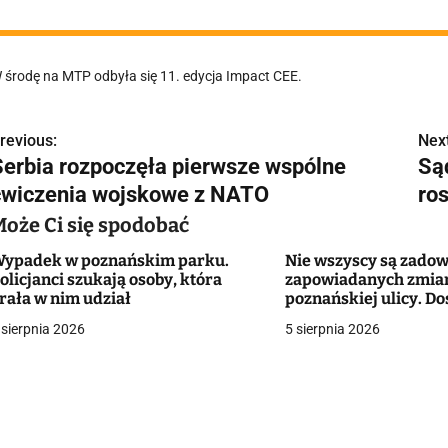
 środę na MTP odbyła się 11. edycja Impact CEE.
revious:
Next
N
Serbia rozpoczęła pierwsze wspólne
Sąd
a
ćwiczenia wojskowe z NATO
ro
w
Może Ci się spodobać
ypadek w poznańskim parku.
Nie wszyscy są zadow
olicjanci szukają osoby, która
zapowiadanych zmia
g
rała w nim udział
poznańskiej ulicy. Do
śmiertelnego wypad
 sierpnia 2026
5 sierpnia 2026
a
c