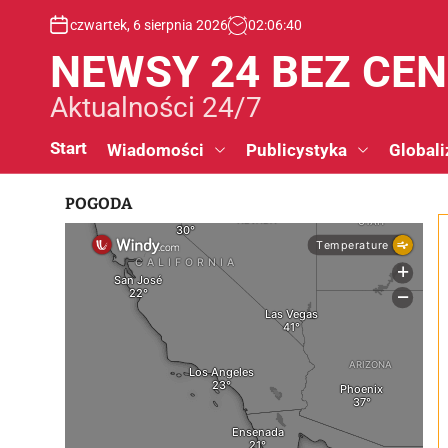
S
czwartek, 6 sierpnia 2026
02
:
06
:
41
k
i
NEWSY 24 BEZ CE
p
t
Aktualności 24/7
o
c
Start
Wiadomości
Publicystyka
Globali
o
n
POGODA
t
e
n
t