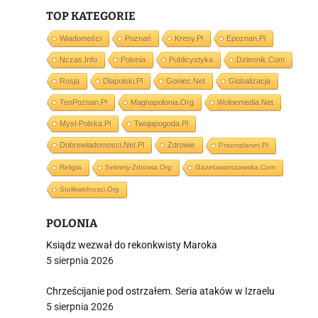
TOP KATEGORIE
Wiadomości
Poznań
Kresy.pl
Epoznan.pl
Nczas.info
Polonia
Publicystyka
Dziennik.com
i
Rosja
Dlapolski.pl
Goniec.net
Globalizacja
TenPoznan.pl
Magnapolonia.org
Wolnemedia.net
Mysl-Polska.pl
Twojapogoda.pl
Dobrewiadomosci.net.pl
Zdrowie
Prisonplanet.pl
Religia
Sekrety-Zdrowia.org
Gazetawarszawska.com
Stolikwolnosci.org
POLONIA
Ksiądz wezwał do rekonkwisty Maroka
5 sierpnia 2026
Chrześcijanie pod ostrzałem. Seria ataków w Izraelu
5 sierpnia 2026