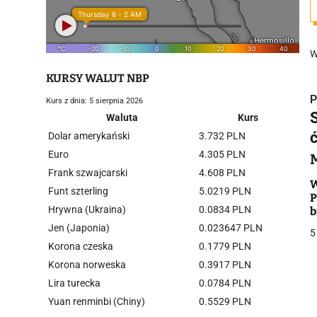
W
KURSY WALUT NBP
P
Kurs z dnia: 5 sierpnia 2026
Waluta
Kurs
Dolar amerykański
3.732 PLN
Euro
4.305 PLN
Frank szwajcarski
4.608 PLN
i
W
Funt szterling
5.0219 PLN
P
Hrywna (Ukraina)
0.0834 PLN
b
Jen (Japonia)
0.023647 PLN
5
Korona czeska
0.1779 PLN
Korona norweska
0.3917 PLN
Lira turecka
0.0784 PLN
j
Yuan renminbi (Chiny)
0.5529 PLN