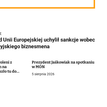
:
 Unii Europejskiej uchylił sankcje wobec
syjskiego biznesmena
oleni z
Prezydent Jaśkowiak na spotkaniu
n na
w MON
szło tu do
5 sierpnia 2026
ku