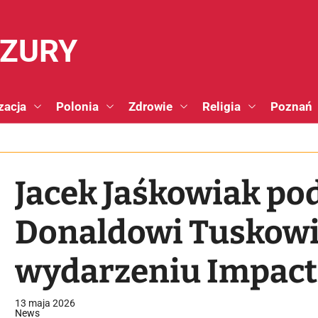
NZURY
zacja
Polonia
Zdrowie
Religia
Poznań
Jacek Jaśkowiak po
Donaldowi Tuskowi 
wydarzeniu Impact
13 maja 2026
News