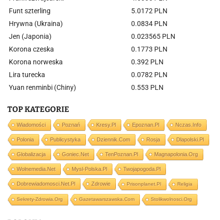
Funt szterling
5.0172 PLN
Hrywna (Ukraina)
0.0834 PLN
Jen (Japonia)
0.023565 PLN
Korona czeska
0.1773 PLN
Korona norweska
0.392 PLN
Lira turecka
0.0782 PLN
Yuan renminbi (Chiny)
0.553 PLN
TOP KATEGORIE
Wiadomości
Poznań
Kresy.pl
Epoznan.pl
Nczas.info
Polonia
Publicystyka
Dziennik.com
Rosja
Dlapolski.pl
Globalizacja
Goniec.net
TenPoznan.pl
Magnapolonia.org
Wolnemedia.net
Mysl-Polska.pl
Twojapogoda.pl
Dobrewiadomosci.net.pl
Zdrowie
Prisonplanet.pl
Religia
Sekrety-Zdrowia.org
Gazetawarszawska.com
Stolikwolnosci.org