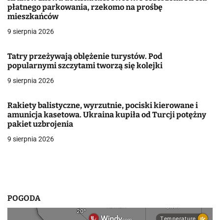
płatnego parkowania, rzekomo na prośbę
c
mieszkańców
j
9 sierpnia 2026
a
Tatry przeżywają oblężenie turystów. Pod
popularnymi szczytami tworzą się kolejki
w
9 sierpnia 2026
p
i
Rakiety balistyczne, wyrzutnie, pociski kierowane i
amunicja kasetowa. Ukraina kupiła od Turcji potężny
s
pakiet uzbrojenia
9 sierpnia 2026
u
POGODA