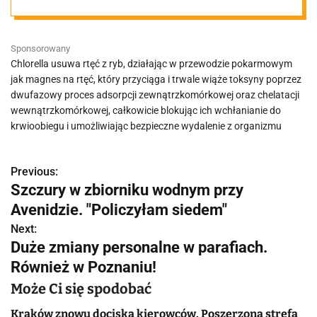
naturalnego
Sponsorowany
detoksu metali
Chlorella usuwa rtęć z ryb, działając w przewodzie pokarmowym
jak magnes na rtęć, który przyciąga i trwale wiąże toksyny poprzez
ciężkich
dwufazowy proces adsorpcji zewnątrzkomórkowej oraz chelatacji
wewnątrzkomórkowej, całkowicie blokując ich wchłanianie do
krwioobiegu i umożliwiając bezpieczne wydalenie z organizmu
Previous:
N
Szczury w zbiorniku wodnym przy
a
Avenidzie. "Policzyłam siedem"
w
Next:
Duże zmiany personalne w parafiach.
i
Również w Poznaniu!
g
Może Ci się spodobać
a
Kraków znowu dociska kierowców. Poszerzona strefa