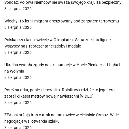
Sondaż: Połowa Niemców nie uważa swojego kraju za bezpieczny
8 sierpnia 2026
Włochy: 16-letni imigrant aresztowany pod zarzutem terroryzmu
8 sierpnia 2026
Polska trzecia na świecie w Olimpiadzie Sztucznej Inteligencji.
Wszyscy nasi reprezentanci zdobyli medale
8 sierpnia 2026
Ukraina wydała zgody na ekshumacje w Hucie Pieniackiej i Ugłach
na Wołyniu
8 sierpnia 2026
Potężna orka, panie kierowniku. Rolnik twierdzi, że to jego teren i
zaorał kilkaset metrów nowej nawierzchni [VIDEO]
8 sierpnia 2026
ZEA oskarżają Iran o atak na tankowiec w cieśninie Ormuz. W tle
negocjacje ws. otwarcia szlaku
8 sierpnia 2026