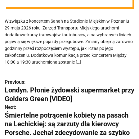
Poznaniu
W związku z koncertem Sanah na Stadionie Miejskim w Poznaniu
29 maja 2026 roku, Zarząd Transportu Miejskiego uruchomi
dodatkowe kursy tramwajów i autobusów, a na wybranych liniach
pojawią się większe pojazdy przegubowe. Zmiany obejmą zarówno
godzinny przed rozpoczęciem występu, jak i czas po jego
zakończeniu. Dodatkowa komunikacja przed koncertem Między
18:00 a 19:30 uruchomiona zostanie […]
Previous:
N
Londyn. Płonie żydowski supermarket przy
a
Golders Green [VIDEO]
w
Next:
Śmiertelne potrącenie kobiety na pasach
i
na Lechickiej: są zarzuty dla kierowcy
g
Porsche. Jechał zdecydowanie za szybko