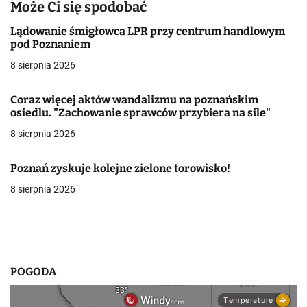
a
Może Ci się spodobać
c
Lądowanie śmigłowca LPR przy centrum handlowym
pod Poznaniem
j
8 sierpnia 2026
a
Coraz więcej aktów wandalizmu na poznańskim
w
osiedlu. "Zachowanie sprawców przybiera na sile"
8 sierpnia 2026
p
i
Poznań zyskuje kolejne zielone torowisko!
s
8 sierpnia 2026
u
POGODA