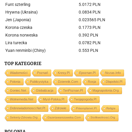
Funt szterling
5.0172 PLN
Hrywna (Ukraina)
0.0834 PLN
Jen (Japonia)
0.023565 PLN
Korona czeska
0.1773 PLN
Korona norweska
0.392 PLN
Lira turecka
0.0782 PLN
Yuan renminbi (Chiny)
0.553 PLN
TOP KATEGORIE
Wiadomości
Poznań
Kresy.pl
Epoznan.pl
Nczas.info
Polonia
Publicystyka
Dziennik.com
Rosja
Dlapolski.pl
Goniec.net
Globalizacja
TenPoznan.pl
Magnapolonia.org
Wolnemedia.net
Mysl-Polska.pl
Twojapogoda.pl
Dobrewiadomosci.net.pl
Zdrowie
Prisonplanet.pl
Religia
Sekrety-Zdrowia.org
Gazetawarszawska.com
Stolikwolnosci.org
POLONIA