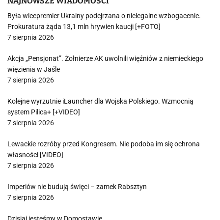
NAJNOWSZE WIADOMOŚCI
Była wicepremier Ukrainy podejrzana o nielegalne wzbogacenie.
Prokuratura żąda 13,1 mln hrywien kaucji [+FOTO]
7 sierpnia 2026
Akcja „Pensjonat”. Żołnierze AK uwolnili więźniów z niemieckiego
więzienia w Jaśle
7 sierpnia 2026
Kolejne wyrzutnie iLauncher dla Wojska Polskiego. Wzmocnią
system Pilica+ [+VIDEO]
7 sierpnia 2026
Lewackie rozróby przed Kongresem. Nie podoba im się ochrona
własności [VIDEO]
7 sierpnia 2026
Imperiów nie budują święci – zamek Rabsztyn
7 sierpnia 2026
Dzisiaj jesteśmy w Domostawie