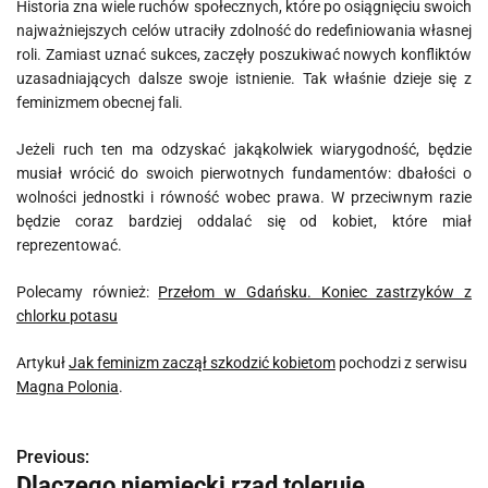
Historia zna wiele ruchów społecznych, które po osiągnięciu swoich
najważniejszych celów utraciły zdolność do redefiniowania własnej
roli. Zamiast uznać sukces, zaczęły poszukiwać nowych konfliktów
uzasadniających dalsze swoje istnienie. Tak właśnie dzieje się z
feminizmem obecnej fali.
Jeżeli ruch ten ma odzyskać jakąkolwiek wiarygodność, będzie
musiał wrócić do swoich pierwotnych fundamentów: dbałości o
wolności jednostki i równość wobec prawa. W przeciwnym razie
będzie coraz bardziej oddalać się od kobiet, które miał
reprezentować.
Polecamy również:
Przełom w Gdańsku. Koniec zastrzyków z
chlorku potasu
Artykuł
Jak feminizm zaczął szkodzić kobietom
pochodzi z serwisu
Magna Polonia
.
Previous:
N
Dlaczego niemiecki rząd toleruje