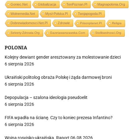
Goniec.net
Globalizacja
TenPoznan.pl
Magnapolonia.org
Wolnemedia.net
Mysl-Polska.pl
Twojapogoda.pl
Dobrewiadomosci.net.pl
Zdrowie
Prisonplanet.pl
Religia
Sekrety-Zdrowia.org
Gazetawarszawska.com
Stolikwolnosci.org
POLONIA
Kolejny dewiant gender aresztowany za molestowanie dzieci
6 sierpnia 2026
Ukraiński politolog obraża Polskę i żąda darmowej broni
6 sierpnia 2026
Depopulacja – szalona ideologia pseudoelit
6 sierpnia 2026
FIFA wpadła na ścianę. Czy to koniec prezesa Infantino?
6 sierpnia 2026
Wojna rosyjsko-ukraińska. Raport 06.08.2026