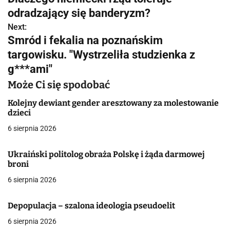
a
odradzający się banderyzm?
w
Next:
Smród i fekalia na poznańskim
i
targowisku. "Wystrzeliła studzienka z
g
g***ami"
a
Może Ci się spodobać
c
Kolejny dewiant gender aresztowany za molestowanie
dzieci
j
6 sierpnia 2026
a
Ukraiński politolog obraża Polskę i żąda darmowej
w
broni
6 sierpnia 2026
p
i
Depopulacja – szalona ideologia pseudoelit
s
6 sierpnia 2026