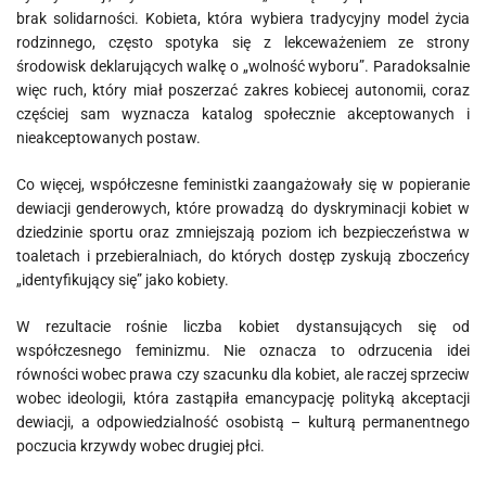
brak solidarności. Kobieta, która wybiera tradycyjny model życia
rodzinnego, często spotyka się z lekceważeniem ze strony
środowisk deklarujących walkę o „wolność wyboru”. Paradoksalnie
więc ruch, który miał poszerzać zakres kobiecej autonomii, coraz
częściej sam wyznacza katalog społecznie akceptowanych i
nieakceptowanych postaw.
Co więcej, współczesne feministki zaangażowały się w popieranie
dewiacji genderowych, które prowadzą do dyskryminacji kobiet w
dziedzinie sportu oraz zmniejszają poziom ich bezpieczeństwa w
toaletach i przebieralniach, do których dostęp zyskują zboczeńcy
„identyfikujący się” jako kobiety.
W rezultacie rośnie liczba kobiet dystansujących się od
współczesnego feminizmu. Nie oznacza to odrzucenia idei
równości wobec prawa czy szacunku dla kobiet, ale raczej sprzeciw
wobec ideologii, która zastąpiła emancypację polityką akceptacji
dewiacji, a odpowiedzialność osobistą – kulturą permanentnego
poczucia krzywdy wobec drugiej płci.