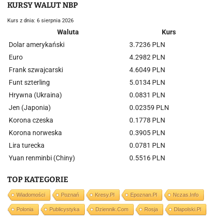
KURSY WALUT NBP
Kurs z dnia: 6 sierpnia 2026
Waluta
Kurs
Dolar amerykański
3.7236 PLN
Euro
4.2982 PLN
Frank szwajcarski
4.6049 PLN
Funt szterling
5.0134 PLN
Hrywna (Ukraina)
0.0831 PLN
Jen (Japonia)
0.02359 PLN
Korona czeska
0.1778 PLN
Korona norweska
0.3905 PLN
Lira turecka
0.0781 PLN
Yuan renminbi (Chiny)
0.5516 PLN
TOP KATEGORIE
Wiadomości
Poznań
Kresy.pl
Epoznan.pl
Nczas.info
Polonia
Publicystyka
Dziennik.com
Rosja
Dlapolski.pl