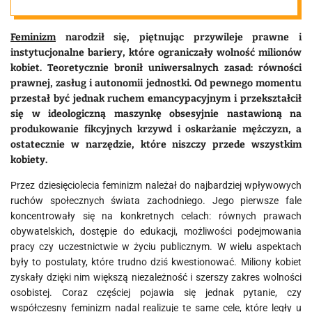
Feminizm
narodził się, piętnując przywileje prawne i
instytucjonalne bariery, które ograniczały wolność milionów
kobiet. Teoretycznie bronił uniwersalnych zasad: równości
prawnej, zasług i autonomii jednostki. Od pewnego momentu
przestał być jednak ruchem emancypacyjnym i przekształcił
się w ideologiczną maszynkę obsesyjnie nastawioną na
produkowanie fikcyjnych krzywd i oskarżanie mężczyzn, a
ostatecznie w narzędzie, które niszczy przede wszystkim
kobiety.
Przez dziesięciolecia feminizm należał do najbardziej wpływowych
ruchów społecznych świata zachodniego. Jego pierwsze fale
koncentrowały się na konkretnych celach: równych prawach
obywatelskich, dostępie do edukacji, możliwości podejmowania
pracy czy uczestnictwie w życiu publicznym. W wielu aspektach
były to postulaty, które trudno dziś kwestionować. Miliony kobiet
zyskały dzięki nim większą niezależność i szerszy zakres wolności
osobistej. Coraz częściej pojawia się jednak pytanie, czy
współczesny feminizm nadal realizuje te same cele, które legły u