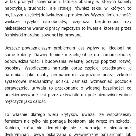
w tak prostych schematach. Istnieją obszary, w których kobiety
napotykają trudności, ale istnieją również takie, w których to
mężczyźni częściej doświadczają problemów. Wyższa śmiertelność,
większe ryzyko samobójstw, częstsza bezdomność czy
niebezpieczne warunki pracy mężczyzn to kwestie, które są przez
feministki marginalizowane i ignorowane.
Jeszcze poważniejszym problemem jest wpływ tej ideologii na
same kobiety. Dawny feminizm zachęcał je do samodzielności,
odpowiedzialności i budowania własnej pozycji poprzez rozwój
osobisty. Współczesna narracja coraz częściej przedstawia je
natomiast jako osoby permanentnie zagrożone przez rzekome
systemowe mechanizmy ucisku. Zamiast wzmacniać poczucie
sprawczości, utrwala to przekonanie o własnej bezsilności, co
przekierowywane jest przez aktywistki na pole nienawiści wobec
mężczyzn jako całości.
To właśnie dlatego wielu krytyków uważa, że współczesny
feminizm nie tylko nie pomaga kobietom, ale wręcz im szkodzi.
Kobieta, która nie identyfikuje się z narracją o nieustannej
dyskryminacji, bywa oskarżana o „wewnętrzny patriarchat” lub