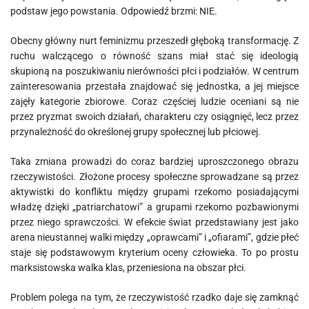
podstaw jego powstania. Odpowiedź brzmi: NIE.
Obecny główny nurt feminizmu przeszedł głęboką transformację. Z
ruchu walczącego o równość szans miał stać się ideologią
skupioną na poszukiwaniu nierówności płci i podziałów. W centrum
zainteresowania przestała znajdować się jednostka, a jej miejsce
zajęły kategorie zbiorowe. Coraz częściej ludzie oceniani są nie
przez pryzmat swoich działań, charakteru czy osiągnięć, lecz przez
przynależność do określonej grupy społecznej lub płciowej.
Taka zmiana prowadzi do coraz bardziej uproszczonego obrazu
rzeczywistości. Złożone procesy społeczne sprowadzane są przez
aktywistki do konfliktu między grupami rzekomo posiadającymi
władzę dzięki „patriarchatowi” a grupami rzekomo pozbawionymi
przez niego sprawczości. W efekcie świat przedstawiany jest jako
arena nieustannej walki między „oprawcami” i „ofiarami”, gdzie płeć
staje się podstawowym kryterium oceny człowieka. To po prostu
marksistowska walka klas, przeniesiona na obszar płci.
Problem polega na tym, że rzeczywistość rzadko daje się zamknąć