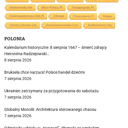
Wolnemedia.net
Mysl-Polska.pl
Twojapogoda.pl
Dobrewiadomosci.net.pl
Zdrowie
Prisonplanet.pl
Religia
Sekrety-Zdrowia.org
Gazetawarszawska.com
Stolikwolnosci.org
POLONIA
Kalendarium historyczne: 8 sierpnia 1667 – śmierć zdrajcy
Hieronima Radziejowski…
8 sierpnia 2026
Bruksela chce narzucić Polsce handel dziećmi
7 sierpnia 2026
Ukrainiec zatrzymany za przygotowania do sabotażu
7 sierpnia 2026
Globalny Monolit: Architektura sterowanego chaosu
7 sierpnia 2026