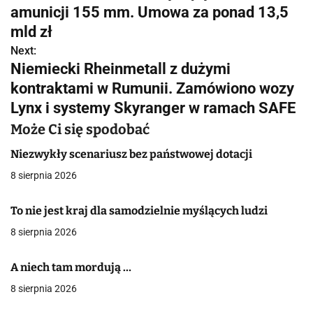
a
amunicji 155 mm. Umowa za ponad 13,5
w
mld zł
Next:
i
Niemiecki Rheinmetall z dużymi
g
kontraktami w Rumunii. Zamówiono wozy
Lynx i systemy Skyranger w ramach SAFE
a
Może Ci się spodobać
c
Niezwykły scenariusz bez państwowej dotacji
j
8 sierpnia 2026
a
To nie jest kraj dla samodzielnie myślących ludzi
w
8 sierpnia 2026
p
i
A niech tam mordują …
8 sierpnia 2026
s