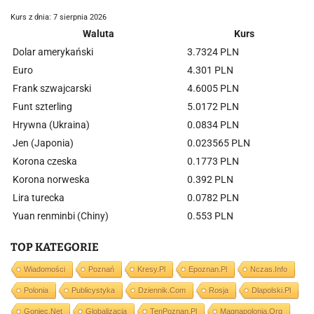
Kurs z dnia: 7 sierpnia 2026
Waluta
Kurs
Dolar amerykański
3.7324 PLN
Euro
4.301 PLN
Frank szwajcarski
4.6005 PLN
Funt szterling
5.0172 PLN
Hrywna (Ukraina)
0.0834 PLN
Jen (Japonia)
0.023565 PLN
Korona czeska
0.1773 PLN
Korona norweska
0.392 PLN
Lira turecka
0.0782 PLN
Yuan renminbi (Chiny)
0.553 PLN
TOP KATEGORIE
Wiadomości
Poznań
Kresy.pl
Epoznan.pl
Nczas.info
Polonia
Publicystyka
Dziennik.com
Rosja
Dlapolski.pl
Goniec.net
Globalizacja
TenPoznan.pl
Magnapolonia.org