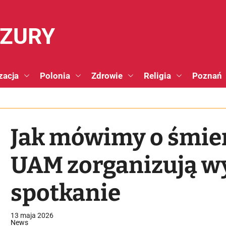
NZURY
zacja
Polonia
Zdrowie
Religia
Poznań
Jak mówimy o śmier
UAM zorganizują w
spotkanie
13 maja 2026
News