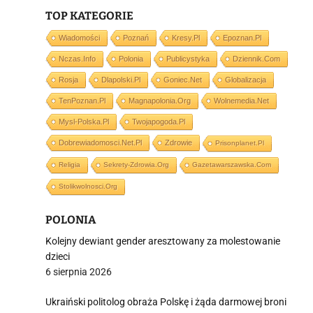
TOP KATEGORIE
j
Wiadomości
Poznań
Kresy.pl
Epoznan.pl
Nczas.info
Polonia
Publicystyka
Dziennik.com
Rosja
Dlapolski.pl
Goniec.net
Globalizacja
TenPoznan.pl
Magnapolonia.org
Wolnemedia.net
Mysl-Polska.pl
Twojapogoda.pl
i
Dobrewiadomosci.net.pl
Zdrowie
Prisonplanet.pl
Religia
Sekrety-Zdrowia.org
Gazetawarszawska.com
Stolikwolnosci.org
POLONIA
Kolejny dewiant gender aresztowany za molestowanie
dzieci
6 sierpnia 2026
Ukraiński politolog obraża Polskę i żąda darmowej broni