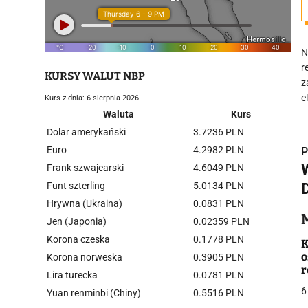
N
r
KURSY WALUT NBP
z
e
Kurs z dnia: 6 sierpnia 2026
Waluta
Kurs
Dolar amerykański
3.7236 PLN
Euro
4.2982 PLN
P
Frank szwajcarski
4.6049 PLN
Funt szterling
5.0134 PLN
Hrywna (Ukraina)
0.0831 PLN
i
Jen (Japonia)
0.02359 PLN
Korona czeska
0.1778 PLN
K
o
Korona norweska
0.3905 PLN
r
Lira turecka
0.0781 PLN
6
Yuan renminbi (Chiny)
0.5516 PLN