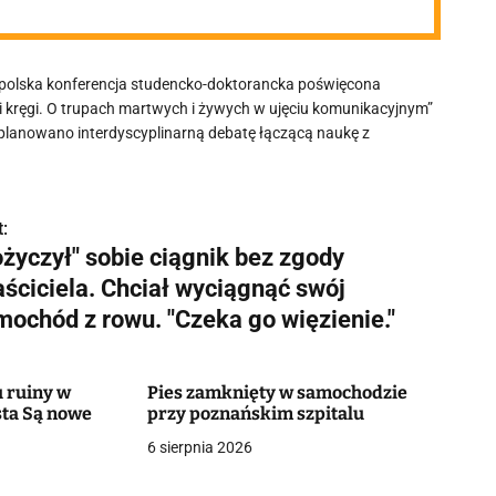
opolska konferencja studencko-doktorancka poświęcona
i kręgi. O trupach martwych i żywych w ujęciu komunikacyjnym”
aplanowano interdyscyplinarną debatę łączącą naukę z
:
ożyczył" sobie ciągnik bez zgody
aściciela. Chciał wyciągnąć swój
mochód z rowu. "Czeka go więzienie."
 ruiny w
Pies zamknięty w samochodzie
ta Są nowe
przy poznańskim szpitalu
6 sierpnia 2026