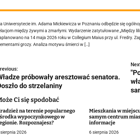
a Uniwersytecie im. Adama Mickiewicza w Poznaniu odbędzie się ogóln
elacjom między żywymi a zmarłymi. Wydarzenie zatytułowane „Między lili
aplanowano na 14 maja 2026 roku w Collegium Maius przy ul. Fredry. Z
lementami grozy. Analiza motywu śmierci w […]
Next
N
revious:
"P
Władze próbowały aresztować senatora.
a
wł
Doszło do strzelaniny
w
sa
Może Ci się spodobać
radzież na terenie popularnego
Mieszkania w miejscu
g
środka wypoczynkowego w
samym centrum mias
egionie. Rozpoznajesz?
informacje
a
 sierpnia 2026
6 sierpnia 2026
c