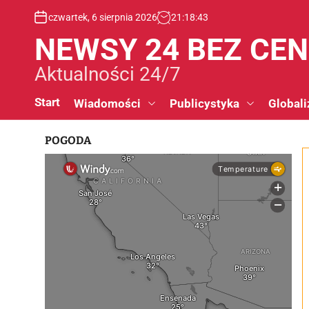
S
czwartek, 6 sierpnia 2026
21
:
18
:
44
k
i
NEWSY 24 BEZ CE
p
t
Aktualności 24/7
o
c
Start
Wiadomości
Publicystyka
Globali
o
n
POGODA
t
e
n
t