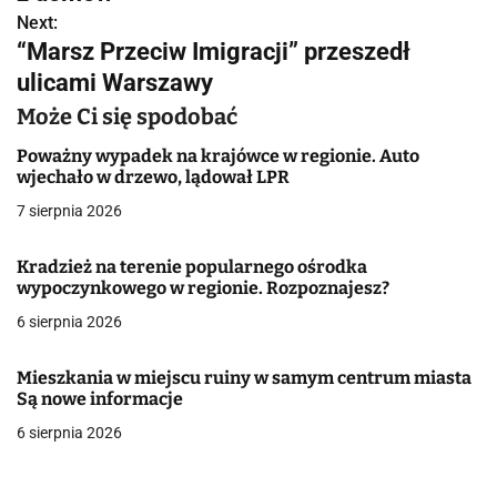
Next:
i
“Marsz Przeciw Imigracji” przeszedł
g
ulicami Warszawy
a
Może Ci się spodobać
c
Poważny wypadek na krajówce w regionie. Auto
wjechało w drzewo, lądował LPR
j
7 sierpnia 2026
a
Kradzież na terenie popularnego ośrodka
w
wypoczynkowego w regionie. Rozpoznajesz?
6 sierpnia 2026
p
i
Mieszkania w miejscu ruiny w samym centrum miasta
Są nowe informacje
s
6 sierpnia 2026
u