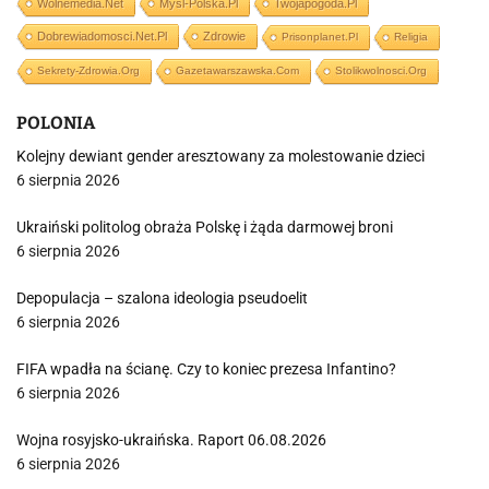
Wolnemedia.net
Mysl-Polska.pl
Twojapogoda.pl
Dobrewiadomosci.net.pl
Zdrowie
Prisonplanet.pl
Religia
Sekrety-Zdrowia.org
Gazetawarszawska.com
Stolikwolnosci.org
POLONIA
Kolejny dewiant gender aresztowany za molestowanie dzieci
6 sierpnia 2026
Ukraiński politolog obraża Polskę i żąda darmowej broni
6 sierpnia 2026
Depopulacja – szalona ideologia pseudoelit
6 sierpnia 2026
FIFA wpadła na ścianę. Czy to koniec prezesa Infantino?
6 sierpnia 2026
Wojna rosyjsko-ukraińska. Raport 06.08.2026
6 sierpnia 2026