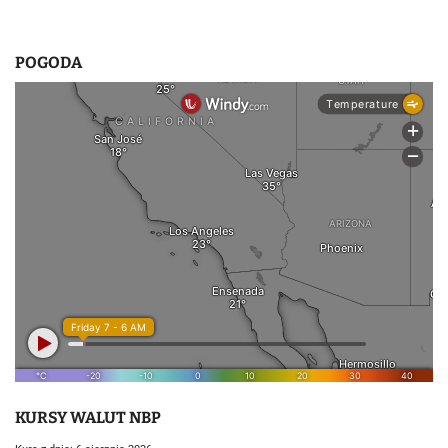
POGODA
KURSY WALUT NBP