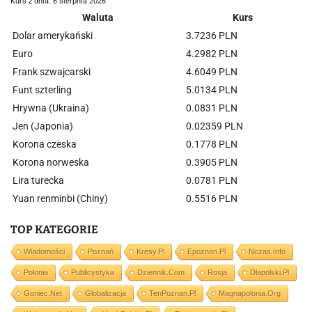
Kurs z dnia: 6 sierpnia 2026
Waluta
Kurs
Dolar amerykański
3.7236 PLN
Euro
4.2982 PLN
Frank szwajcarski
4.6049 PLN
Funt szterling
5.0134 PLN
Hrywna (Ukraina)
0.0831 PLN
Jen (Japonia)
0.02359 PLN
Korona czeska
0.1778 PLN
Korona norweska
0.3905 PLN
Lira turecka
0.0781 PLN
Yuan renminbi (Chiny)
0.5516 PLN
TOP KATEGORIE
Wiadomości
Poznań
Kresy.pl
Epoznan.pl
Nczas.info
Polonia
Publicystyka
Dziennik.com
Rosja
Dlapolski.pl
Goniec.net
Globalizacja
TenPoznan.pl
Magnapolonia.org