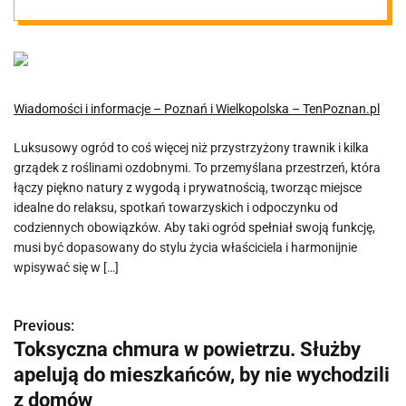
Wiadomości i informacje – Poznań i Wielkopolska – TenPoznan.pl
Luksusowy ogród to coś więcej niż przystrzyżony trawnik i kilka
grządek z roślinami ozdobnymi. To przemyślana przestrzeń, która
łączy piękno natury z wygodą i prywatnością, tworząc miejsce
idealne do relaksu, spotkań towarzyskich i odpoczynku od
codziennych obowiązków. Aby taki ogród spełniał swoją funkcję,
musi być dopasowany do stylu życia właściciela i harmonijnie
wpisywać się w […]
Previous:
N
Toksyczna chmura w powietrzu. Służby
a
apelują do mieszkańców, by nie wychodzili
w
z domów