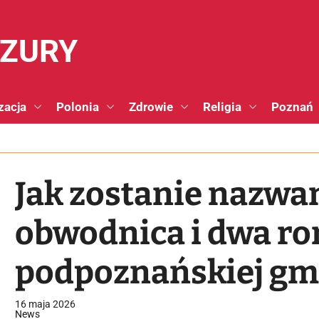
NZURY
zacja
Polonia
Zdrowie
Religia
Poznań
Jak zostanie nazw
obwodnica i dwa ro
podpoznańskiej gm
16 maja 2026
News