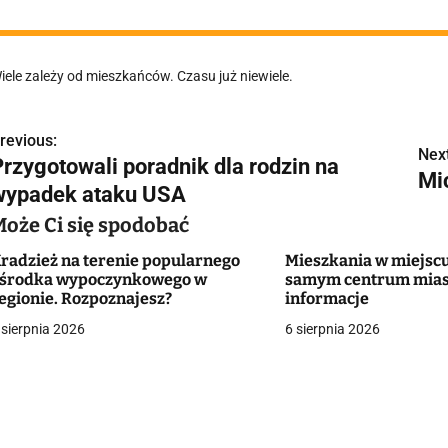
iele zależy od mieszkańców. Czasu już niewiele.
revious:
N
Next
Przygotowali poradnik dla rodzin na
Mic
a
wypadek ataku USA
w
Może Ci się spodobać
radzież na terenie popularnego
Mieszkania w miejscu
środka wypoczynkowego w
samym centrum mias
g
egionie. Rozpoznajesz?
informacje
 sierpnia 2026
6 sierpnia 2026
a
c