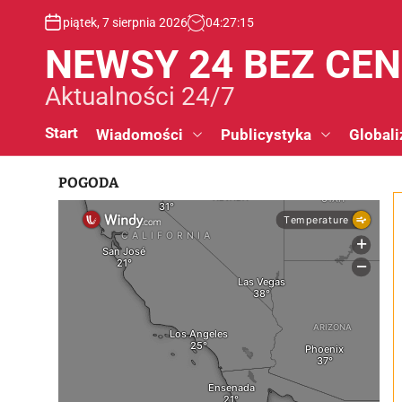
S
piątek, 7 sierpnia 2026
04
:
27
:
16
k
i
NEWSY 24 BEZ CE
p
t
Aktualności 24/7
o
c
Start
Wiadomości
Publicystyka
Globali
o
n
POGODA
t
e
n
t