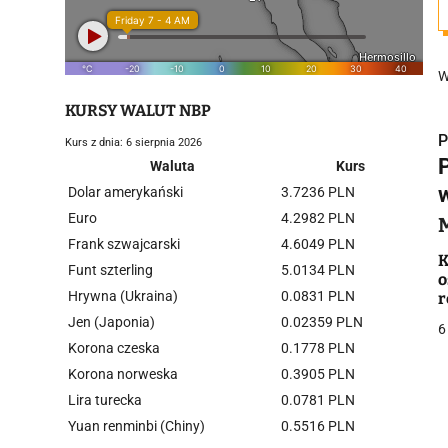
W
KURSY WALUT NBP
P
Kurs z dnia: 6 sierpnia 2026
Waluta
Kurs
Dolar amerykański
3.7236 PLN
Euro
4.2982 PLN
Frank szwajcarski
4.6049 PLN
i
K
Funt szterling
5.0134 PLN
o
Hrywna (Ukraina)
0.0831 PLN
r
Jen (Japonia)
0.02359 PLN
6
Korona czeska
0.1778 PLN
Korona norweska
0.3905 PLN
Lira turecka
0.0781 PLN
j
Yuan renminbi (Chiny)
0.5516 PLN