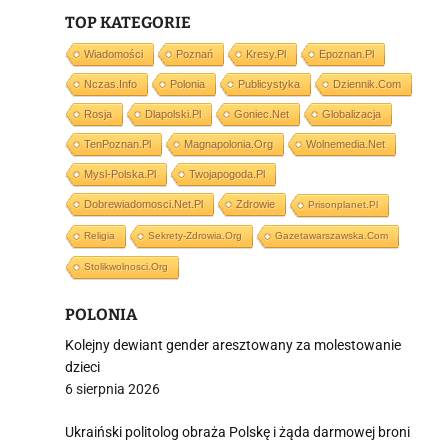
TOP KATEGORIE
Wiadomości
Poznań
Kresy.pl
Epoznan.pl
Nczas.info
Polonia
Publicystyka
Dziennik.com
i
Rosja
Dlapolski.pl
Goniec.net
Globalizacja
TenPoznan.pl
Magnapolonia.org
Wolnemedia.net
Mysl-Polska.pl
Twojapogoda.pl
Dobrewiadomosci.net.pl
Zdrowie
Prisonplanet.pl
Religia
Sekrety-Zdrowia.org
Gazetawarszawska.com
Stolikwolnosci.org
POLONIA
Kolejny dewiant gender aresztowany za molestowanie
dzieci
6 sierpnia 2026
Ukraiński politolog obraża Polskę i żąda darmowej broni