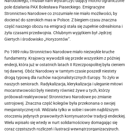
Narodowego, i musiał nam wystarczyć dający mocno ograniczone
pole działania PAX Bolesława Piaseckiego. Emigracyjne
Stronnictwo Narodowe co zrozumiałe nie miało możliwości, by
docierać do szerokich mas w Polsce. Z biegiem czasu znaczna
część naszego obozu na emigracji stała się zupełnie odrealniona i
żyła czasami przedwojnia. Chlubnym wyjątkiem był Jędrzej
Giertych i środowisko „Horyzontów”.
Po 1989 roku Stronnictwo Narodowe miało niezwykle kruche
fundamenty. Krajowcy wywodzili się przede wszystkim z później
endecji, która już w ostatnich latach II Rzeczpospolitej była cieniem
tej dawnej. Obóz Narodowy w tamtym czasie poszedł niestety
drogą typową dla ruchów nacjonalistycznych Europy. To żyło w
naszych seniorach. Radykalizacja, klerykalizacja i uleganie mitowi
mocarstwowości były niestety również żywe u tych, którzy
próbowali reaktywować Stronnictwo Narodowe po zmianie
ustrojowej. Znaczna część kolegów była przekonana o swojej
mesjanistycznej roli. Widziała tylko w sobie i swoim najbliższym
otoczeniu jedynych prawowitych kontynuatorów tradycji endeckiej.
Wielu wpisało się wtedy w nurt solidarnościowy domagając się
coraz częstszych rozliczeń i lustracji wewnątrzorganizacyjnych.