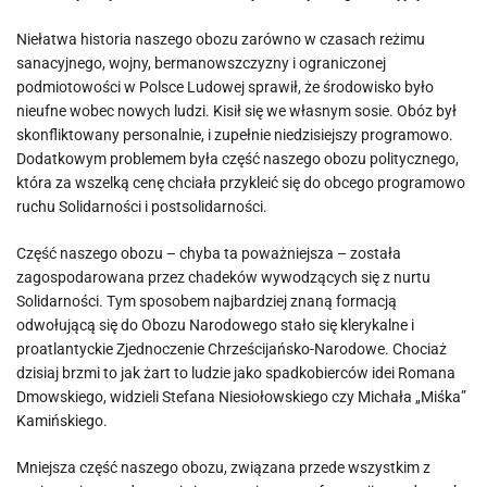
Niełatwa historia naszego obozu zarówno w czasach reżimu
sanacyjnego, wojny, bermanowszczyzny i ograniczonej
podmiotowości w Polsce Ludowej sprawił, że środowisko było
nieufne wobec nowych ludzi. Kisił się we własnym sosie. Obóz był
skonfliktowany personalnie, i zupełnie niedzisiejszy programowo.
Dodatkowym problemem była część naszego obozu politycznego,
która za wszelką cenę chciała przykleić się do obcego programowo
ruchu Solidarności i postsolidarności.
Część naszego obozu – chyba ta poważniejsza – została
zagospodarowana przez chadeków wywodzących się z nurtu
Solidarności. Tym sposobem najbardziej znaną formacją
odwołującą się do Obozu Narodowego stało się klerykalne i
proatlantyckie Zjednoczenie Chrześcijańsko-Narodowe. Chociaż
dzisiaj brzmi to jak żart to ludzie jako spadkobierców idei Romana
Dmowskiego, widzieli Stefana Niesiołowskiego czy Michała „Miśka”
Kamińskiego.
Mniejsza część naszego obozu, związana przede wszystkim z