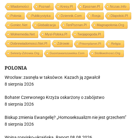
Wiadomości
Poznań
Kresy.pl
Epoznan.pl
Nczas.info
Polonia
Publicystyka
Dziennik.com
Rosja
Dlapolski.pl
Goniec.net
Globalizacja
TenPoznan.pl
Magnapolonia.org
Wolnemedia.net
Mysl-Polska.pl
Twojapogoda.pl
Dobrewiadomosci.net.pl
Zdrowie
Prisonplanet.pl
Religia
Sekrety-Zdrowia.org
Gazetawarszawska.com
Stolikwolnosci.org
POLONIA
Wrocław: zasnęła w taksówce. Kazach ją zgwałcił
8 sierpnia 2026
Bohater Czerwonego Krzyża oskarżony o zabójstwo
8 sierpnia 2026
Biskup zmienia Ewangelię? „Homoseksualizm nie jest grzechem”
8 sierpnia 2026
Wojna rosyjsko-ukraińska. Raport 08.08.2026