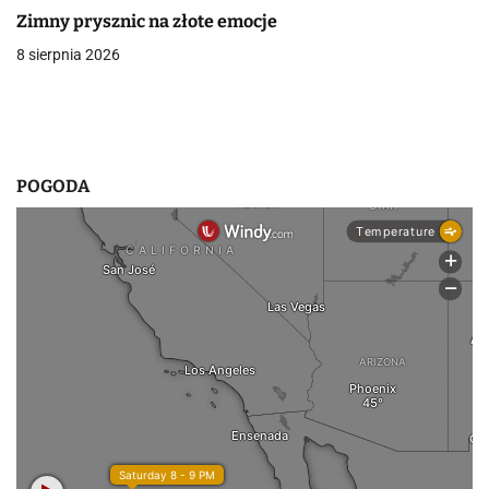
w
Zimny prysznic na złote emocje
p
8 sierpnia 2026
i
s
u
POGODA