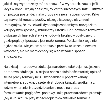
jakieś listy wyborcze by móc startować w wyborach. Nawet jeśli
jacyś w końcu wejdą do Sejmu, to jest to sukces tych ludzi – utrwala
on pozycję postendecji jako grupy skrajnej i happeningowej. Kilku
czy nawet kilkunastu posłów niczego istotnego nie zmieni.
Pamiętajmy, że Przeciwnik dysponuje znakomitymi narzędziami
korupcyjnymi (posady, immunitety i stołki). Ugrupowania również te
o słusznych hasłach stały się hodowlą brojlerów politycznych,
gdzie poglądy i postawa jest mało istotna. Polska nic z tego nie
będzie miała. Nie jestem stanowczo przeciwko uczestnictwu w
wyborach, ale nie mam ochoty się w to w żaden sposób
angażować.
Na dzisiaj – narodowa edukacja, narodowa edukacja i raz jeszcze
narodowa edukacja. Dzisiejsza nasza działalność musi się opierać
się na pracy formacyjnej i uświadamianiu poprzez kanały
internetowe, audycje, gazetę, dystrybucje książek, spotkania z
ludźmi w terenie. Nasze działanie to mozolna praca –
formułowanie poglądów i postawy. Taką pracę narodową promuje
„Myśl Polska”. W przyszłości dopiero ewentualnie formacja.