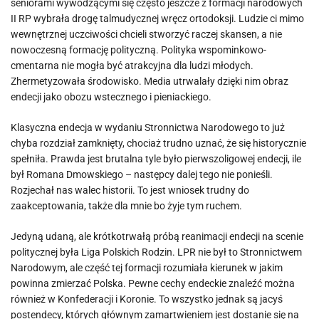
seniorami wywodzącymi się często jeszcze z formacji narodowych
II RP wybrała drogę talmudycznej wręcz ortodoksji. Ludzie ci mimo
wewnętrznej uczciwości chcieli stworzyć raczej skansen, a nie
nowoczesną formację polityczną. Polityka wspominkowo-
cmentarna nie mogła być atrakcyjna dla ludzi młodych.
Zhermetyzowała środowisko. Media utrwalały dzięki nim obraz
endecji jako obozu wstecznego i pieniackiego.
Klasyczna endecja w wydaniu Stronnictwa Narodowego to już
chyba rozdział zamknięty, chociaż trudno uznać, że się historycznie
spełniła. Prawda jest brutalna tyle było pierwszoligowej endecji, ile
był Romana Dmowskiego – następcy dalej tego nie ponieśli.
Rozjechał nas walec historii. To jest wniosek trudny do
zaakceptowania, także dla mnie bo żyje tym ruchem.
Jedyną udaną, ale krótkotrwałą próbą reanimacji endecji na scenie
politycznej była Liga Polskich Rodzin. LPR nie był to Stronnictwem
Narodowym, ale część tej formacji rozumiała kierunek w jakim
powinna zmierzać Polska. Pewne cechy endeckie znaleźć można
również w Konfederacji i Koronie. To wszystko jednak są jacyś
postendecy, których głównym zamartwieniem jest dostanie się na