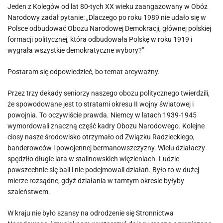
Jeden z Kolegów od lat 80-tych XX wieku zaangażowany w Obóz
Narodowy zadał pytanie: „Dlaczego po roku 1989 nie udało się w
Polsce odbudować Obozu Narodowej Demokracji, głównej polskiej
formacji politycznej, która odbudowała Polskę w roku 1919 i
wygrała wszystkie demokratyczne wybory?”
Postaram się odpowiedzieć, bo temat arcyważny.
Przez trzy dekady seniorzy naszego obozu politycznego twierdzili,
że spowodowane jest to stratami okresu II wojny światowej i
powojnia. To oczywiście prawda. Niemcy w latach 1939-1945
wymordowali znaczną część kadry Obozu Narodowego. Kolejne
ciosy nasze środowisko otrzymało od Związku Radzieckiego,
banderowców i powojennej bermanowszczyzny. Wielu działaczy
spędziło długie lata w stalinowskich więzieniach. Ludzie
powszechnie się bali i nie podejmowali działań. Było to w dużej
mierze rozsądne, gdyż działania w tamtym okresie byłyby
szaleństwem.
W kraju nie było szansy na odrodzenie się Stronnictwa