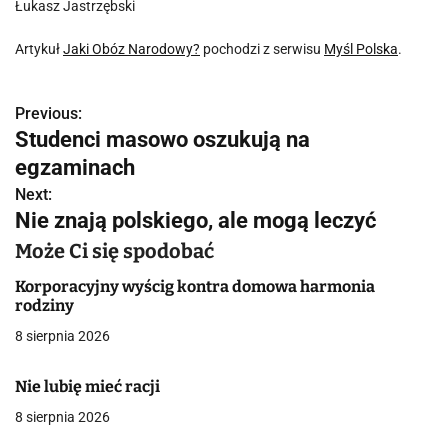
Łukasz Jastrzębski
Artykuł
Jaki Obóz Narodowy?
pochodzi z serwisu
Myśl Polska
.
Previous:
N
Studenci masowo oszukują na
a
egzaminach
w
Next:
Nie znają polskiego, ale mogą leczyć
i
Może Ci się spodobać
g
Korporacyjny wyścig kontra domowa harmonia
a
rodziny
8 sierpnia 2026
c
j
Nie lubię mieć racji
a
8 sierpnia 2026