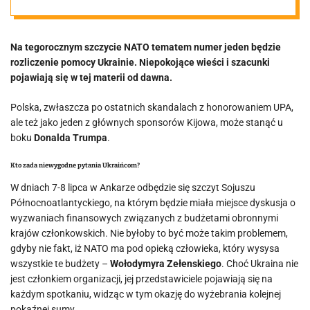
się nasze
Na tegorocznym szczycie NATO tematem numer jeden będzie
pieniądze?
rozliczenie pomocy Ukrainie. Niepokojące wieści i szacunki
pojawiają się w tej materii od dawna.
Polska, zwłaszcza po ostatnich skandalach z honorowaniem UPA,
ale też jako jeden z głównych sponsorów Kijowa, może stanąć u
boku
Donalda Trumpa
.
Kto zada niewygodne pytania Ukraińcom?
W dniach 7-8 lipca w Ankarze odbędzie się szczyt Sojuszu
Północnoatlantyckiego, na którym będzie miała miejsce dyskusja o
wyzwaniach finansowych związanych z budżetami obronnymi
krajów członkowskich. Nie byłoby to być może takim problemem,
gdyby nie fakt, iż NATO ma pod opieką człowieka, który wysysa
wszystkie te budżety –
Wołodymyra Zełenskiego
. Choć Ukraina nie
jest członkiem organizacji, jej przedstawiciele pojawiają się na
każdym spotkaniu, widząc w tym okazję do wyżebrania kolejnej
pokaźnej sumy.