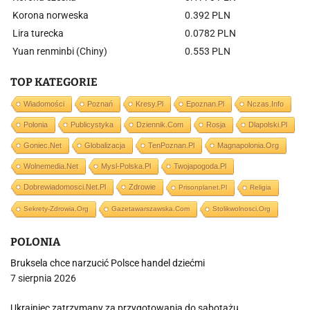
Korona norweska
0.392 PLN
Lira turecka
0.0782 PLN
Yuan renminbi (Chiny)
0.553 PLN
TOP KATEGORIE
Wiadomości
Poznań
Kresy.pl
Epoznan.pl
Nczas.info
Polonia
Publicystyka
Dziennik.com
Rosja
Dlapolski.pl
Goniec.net
Globalizacja
TenPoznan.pl
Magnapolonia.org
Wolnemedia.net
Mysl-Polska.pl
Twojapogoda.pl
Dobrewiadomosci.net.pl
Zdrowie
Prisonplanet.pl
Religia
Sekrety-Zdrowia.org
Gazetawarszawska.com
Stolikwolnosci.org
POLONIA
Bruksela chce narzucić Polsce handel dziećmi
7 sierpnia 2026
Ukrainiec zatrzymany za przygotowania do sabotażu