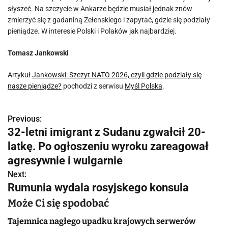
słyszeć. Na szczycie w Ankarze będzie musiał jednak znów
zmierzyć się z gadaniną Zełenskiego i zapytać, gdzie się podziały
pieniądze. W interesie Polski i Polaków jak najbardziej.
Tomasz Jankowski
Artykuł
Jankowski: Szczyt NATO 2026, czyli gdzie podziały się
nasze pieniądze?
pochodzi z serwisu
Myśl Polska
.
Previous:
N
32-letni imigrant z Sudanu zgwałcił 20-
a
latkę. Po ogłoszeniu wyroku zareagował
w
agresywnie i wulgarnie
Next:
i
Rumunia wydala rosyjskego konsula
g
Może Ci się spodobać
a
Tajemnica nagłego upadku krajowych serwerów