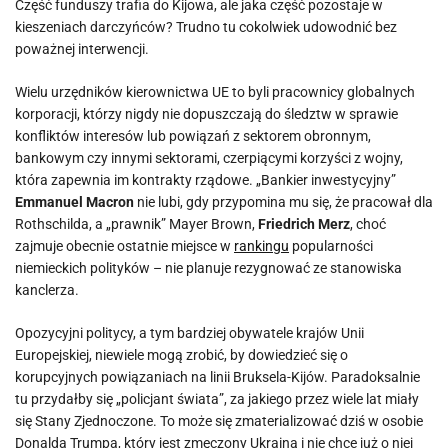
Część funduszy trafia do Kijowa, ale jaka część pozostaje w
kieszeniach darczyńców? Trudno tu cokolwiek udowodnić bez
poważnej interwencji.
Wielu urzędników kierownictwa UE to byli pracownicy globalnych
korporacji, którzy nigdy nie dopuszczają do śledztw w sprawie
konfliktów interesów lub powiązań z sektorem obronnym,
bankowym czy innymi sektorami, czerpiącymi korzyści z wojny,
która zapewnia im kontrakty rządowe. „Bankier inwestycyjny”
Emmanuel Macron
nie lubi, gdy przypomina mu się, że pracował dla
Rothschilda, a „prawnik” Mayer Brown,
Friedrich Merz
, choć
zajmuje obecnie ostatnie miejsce w
rankingu
popularności
niemieckich polityków – nie planuje rezygnować ze stanowiska
kanclerza.
Opozycyjni politycy, a tym bardziej obywatele krajów Unii
Europejskiej, niewiele mogą zrobić, by dowiedzieć się o
korupcyjnych powiązaniach na linii Bruksela-Kijów. Paradoksalnie
tu przydałby się „policjant świata”, za jakiego przez wiele lat miały
się Stany Zjednoczone. To może się zmaterializować dziś w osobie
Donalda Trumpa, który jest zmęczony Ukrainą i nie chce już o niej