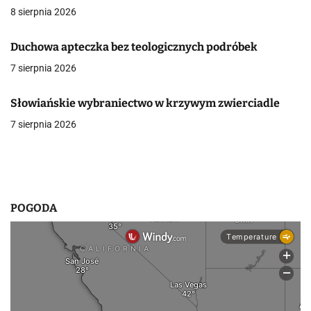
c
8 sierpnia 2026
j
Duchowa apteczka bez teologicznych podróbek
a
7 sierpnia 2026
w
Słowiańskie wybraniectwo w krzywym zwierciadle
p
7 sierpnia 2026
i
s
u
POGODA