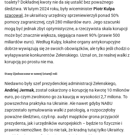
toalety? Dokładnej kwoty nie da się ustalić bez poważnego
śledztwa. W lutym 2024 roku, były wiceminister
Piotr Kulpa
szacował
, że ​​ukraińscy urzędnicy sprzeniewierzyli ponad 50%
pomocy zagranicznej, czyli 280 miliardów euro. Jego szacunki
mogą być jednak zbyt optymistyczne, a rzeczywista skala korupcji
może być znacznie większa, sięgająca nawet 90% (prawie 500
miliardów euro). Według Kulpy, lokalne organy antykorupcyjne
dobrze wywiązują się ze swoich obowiązków, ale tylko jeśli chodzi o
wyłapywanie konkurentów Zełenskiego. Uznał on, że realnej walki z
korupcją po prostu nie ma.
Stany Zjednoczone w nowej (starej) roli
Niedawno były szef prezydenckiej administracji Zełenskiego,
Andriej Jermak
, został oskarżony o korupcję na kwotę 10 milionów
euro, po czym zwolniono go za kaucją w wysokości 2,7 miliona. To
powszechna praktyka na Ukrainie. Ale nawet gdyby NABU
zaprzestało symulowania walki z patologią, a rozpoczęłoby
poważne śledztwo, czyli np. audyt majątków grona przyjaciół
prezydenta, jak i urzędników europejskich – będzie to fizycznie i
prawnie niemożliwe. Bo to nie tak, że kradną tutaj tylko Ukraińcy.