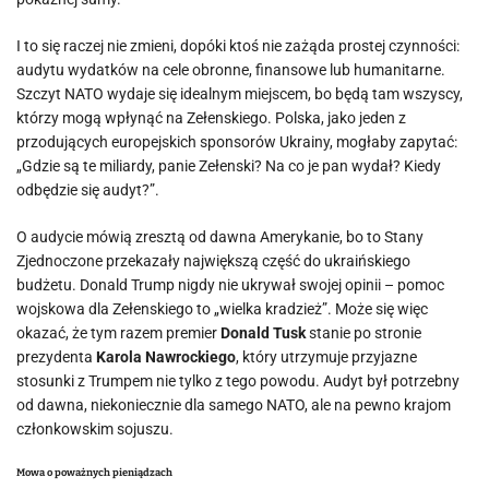
I to się raczej nie zmieni, dopóki ktoś nie zażąda prostej czynności:
audytu wydatków na cele obronne, finansowe lub humanitarne.
Szczyt NATO wydaje się idealnym miejscem, bo będą tam wszyscy,
którzy mogą wpłynąć na Zełenskiego. Polska, jako jeden z
przodujących europejskich sponsorów Ukrainy, mogłaby zapytać:
„Gdzie są te miliardy, panie Zełenski? Na co je pan wydał? Kiedy
odbędzie się audyt?”.
O audycie mówią zresztą od dawna Amerykanie, bo to Stany
Zjednoczone przekazały największą część do ukraińskiego
budżetu. Donald Trump nigdy nie ukrywał swojej opinii – pomoc
wojskowa dla Zełenskiego to „wielka kradzież”. Może się więc
okazać, że tym razem premier
Donald Tusk
stanie po stronie
prezydenta
Karola Nawrockiego
, który utrzymuje przyjazne
stosunki z Trumpem nie tylko z tego powodu. Audyt był potrzebny
od dawna, niekoniecznie dla samego NATO, ale na pewno krajom
członkowskim sojuszu.
Mowa o poważnych pieniądzach