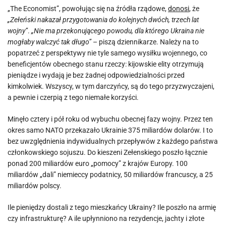
„The Economist”, powołując się na źródła rządowe,
donosi
, że
„Zełeński nakazał przygotowania do kolejnych dwóch, trzech lat
wojny”
.
„Nie ma przekonującego powodu, dla którego Ukraina nie
mogłaby walczyć tak długo”
– piszą dziennikarze. Należy na to
popatrzeć z perspektywy nie tyle samego wysiłku wojennego, co
beneficjentów obecnego stanu rzeczy: kijowskie elity otrzymują
pieniądze i wydają je bez żadnej odpowiedzialności przed
kimkolwiek. Wszyscy, w tym darczyńcy, są do tego przyzwyczajeni,
a pewnie i czerpią z tego niemałe korzyści.
Minęło cztery i pół roku od wybuchu obecnej fazy wojny. Przez ten
okres samo NATO przekazało Ukrainie 375 miliardów dolarów. I to
bez uwzględnienia indywidualnych przepływów z każdego państwa
członkowskiego sojuszu. Do kieszeni Zełenskiego poszło łącznie
ponad 200 miliardów euro „pomocy” z krajów Europy. 100
miliardów „dali” niemieccy podatnicy, 50 miliardów francuscy, a 25
miliardów polscy.
Ile pieniędzy dostali z tego mieszkańcy Ukrainy? Ile poszło na armię
czy infrastrukturę? A ile upłynniono na rezydencje, jachty i złote