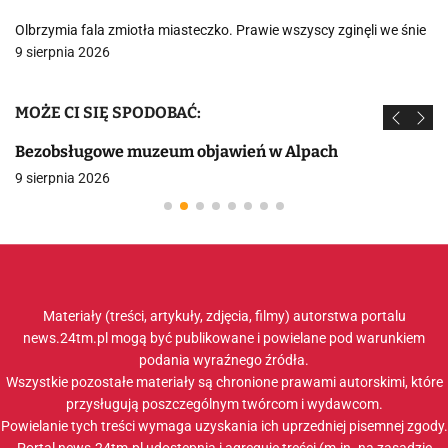
Olbrzymia fala zmiotła miasteczko. Prawie wszyscy zginęli we śnie
9 sierpnia 2026
MOŻE CI SIĘ SPODOBAĆ:
Bezobsługowe muzeum objawień w Alpach
9 sierpnia 2026
Materiały (treści, artykuły, zdjęcia, filmy) autorstwa portalu
news.24tm.pl mogą być publikowane i powielane pod warunkiem
podania wyraźnego źródła.
Wszystkie pozostałe materiały są chronione prawami autorskimi, które
przysługują poszczególnym twórcom i wydawcom.
Powielanie tych treści wymaga uzyskania ich uprzedniej pisemnej zgody.