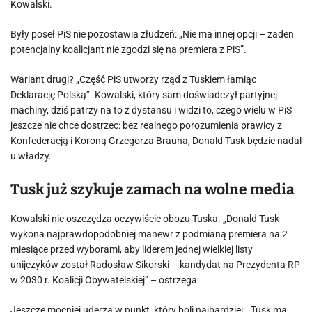
Kowalski.
Były poseł PiS nie pozostawia złudzeń: „Nie ma innej opcji – żaden
potencjalny koalicjant nie zgodzi się na premiera z PiS”.
Wariant drugi? „Część PiS utworzy rząd z Tuskiem łamiąc
Deklarację Polską”. Kowalski, który sam doświadczył partyjnej
machiny, dziś patrzy na to z dystansu i widzi to, czego wielu w PiS
jeszcze nie chce dostrzec: bez realnego porozumienia prawicy z
Konfederacją i Koroną Grzegorza Brauna, Donald Tusk będzie nadal
u władzy.
Tusk już szykuje zamach na wolne media
Kowalski nie oszczędza oczywiście obozu Tuska. „Donald Tusk
wykona najprawdopodobniej manewr z podmianą premiera na 2
miesiące przed wyborami, aby liderem jednej wielkiej listy
unijczyków został Radosław Sikorski – kandydat na Prezydenta RP
w 2030 r. Koalicji Obywatelskiej” – ostrzega.
Jeszcze mocniej uderza w punkt, który boli najbardziej: „Tusk ma