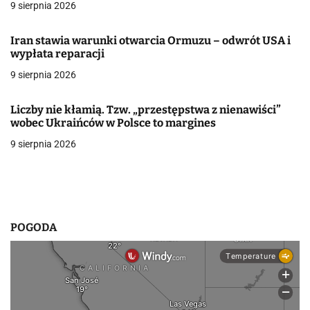
9 sierpnia 2026
j
Iran stawia warunki otwarcia Ormuzu – odwrót USA i
a
wypłata reparacji
w
9 sierpnia 2026
p
Liczby nie kłamią. Tzw. „przestępstwa z nienawiści”
i
wobec Ukraińców w Polsce to margines
9 sierpnia 2026
s
u
POGODA