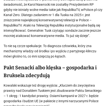
świadomość, że Karol Nawrocki nie zostałby Prezydentem RP
gdyby nie istniały wolne media takie jak RepublikaTV, wPolsce.pl czy
Kanał Zero. Dlatego zadaniem nr 1 dla Tuska na 2025 r. jest
zniszczenie największej konserwatywnej telewizji w Polsce –
RepublikaTV. Ataki na Telewizję Republika instytucjonalne będą się
intensyfikować. Generalnie: Tusk czytając sondaże zacznie jeszcze
mocniej atakować konserwatywne media. To już się dzieje”.
To nie są czcze spekulacje. To diagnoza człowieka, który zna
mechanizmy władzy od środka i po wyjściu z partyjnego klinczu
mówi głośno to, co inni szepczą po kątach.
Pakt Senacki albo klęska – gospodarka i
Bruksela zdecydują
Kowalski wskazuje też drogę wyjścia: „Kluczem do zwycięstwa
prawicy nad Donaldem Tuskiem jest zbudowanie Paktu Senackiego
– 1 okręg : 1 kandydat prawicy. Osiami kampanii w 2027 r. będzie
gospodarka i budżet UE (w pakiecie z innymi narzucanymi Polsce