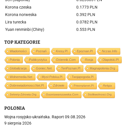
Korona czeska
0.1773 PLN
Korona norweska
0.392 PLN
Lira turecka
0.0782 PLN
Yuan renminbi (Chiny)
0.553 PLN
TOP KATEGORIE
Wiadomości
Poznań
Kresy.pl
Epoznan.pl
Nczas.info
Polonia
Publicystyka
Dziennik.com
Rosja
Dlapolski.pl
Globalizacja
Goniec.net
TenPoznan.pl
Magnapolonia.org
Wolnemedia.net
Mysl-Polska.pl
Twojapogoda.pl
Dobrewiadomosci.net.pl
Zdrowie
Prisonplanet.pl
Religia
Sekrety-Zdrowia.org
Gazetawarszawska.com
Stolikwolnosci.org
POLONIA
Wojna rosyjsko-ukraińska. Raport 09.08.2026
9 sierpnia 2026