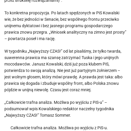
przez Brukselę rozwiązaniami)”.
To konkretna propozycja. Po latach spędzonych w PiS Kowalski
wie, że bez jedności w Senacie, bez wspólnego frontu przeciwko
unijnemu dyktatowi i bez jasnego programu gospodarczego
prawica znowu przegra. „Wniosek analityczny na zimno jest prosty”
– powtarza poseł i ma rację.
W tygodniku „Najwyższy CZAS!” od lat pisaliśmy, że tylko twarda,
suwerenna prawica ma szansę zatrzymać Tuska i jego unijnych
mocodawców. Janusz Kowalski, dziś już poza klubem PiS,
potwierdza to swoją analizą. Nie jest już partyjnym żołnierzem –
jest wolnym głosem, który mówi prawdę. A prawda jest taka: albo
prawica się dogada i zbuduje wspólny front, albo Polska znowu
pójdzie w unijną niewolę. Czasu jest coraz mniej.
„Całkowicie trafna analiza. Możliwa po wyjściu z PiS-u” –
podsumował wpis Kowalskiego redaktor naczelny tygodnika
„Najwyższy CZAS!” Tomasz Sommer.
Całkowicie trafna analiza. Możliwa po wyjściu z PiS-u.