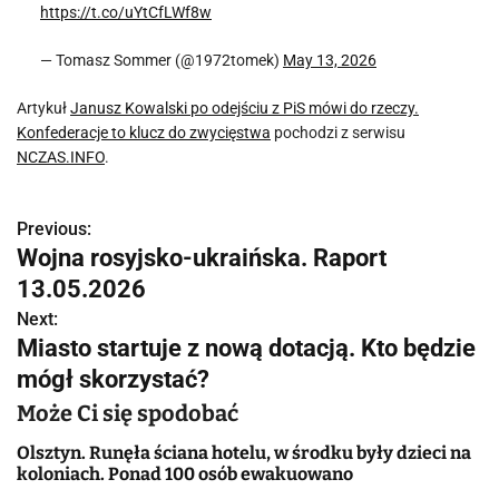
https://t.co/uYtCfLWf8w
— Tomasz Sommer (@1972tomek)
May 13, 2026
Artykuł
Janusz Kowalski po odejściu z PiS mówi do rzeczy.
Konfederacje to klucz do zwycięstwa
pochodzi z serwisu
NCZAS.INFO
.
Previous:
N
Wojna rosyjsko-ukraińska. Raport
a
13.05.2026
w
Next:
Miasto startuje z nową dotacją. Kto będzie
i
mógł skorzystać?
g
Może Ci się spodobać
a
Olsztyn. Runęła ściana hotelu, w środku były dzieci na
koloniach. Ponad 100 osób ewakuowano
c