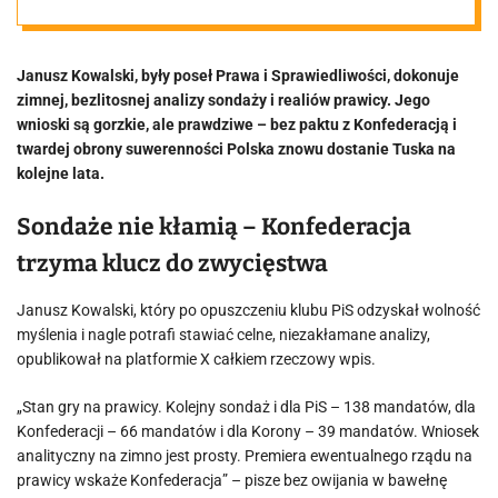
Konfederacje to
Janusz Kowalski, były poseł Prawa i Sprawiedliwości, dokonuje
klucz do
zimnej, bezlitosnej analizy sondaży i realiów prawicy. Jego
wnioski są gorzkie, ale prawdziwe – bez paktu z Konfederacją i
zwycięstwa
twardej obrony suwerenności Polska znowu dostanie Tuska na
kolejne lata.
Sondaże nie kłamią – Konfederacja
trzyma klucz do zwycięstwa
Janusz Kowalski, który po opuszczeniu klubu PiS odzyskał wolność
myślenia i nagle potrafi stawiać celne, niezakłamane analizy,
opublikował na platformie X całkiem rzeczowy wpis.
„Stan gry na prawicy. Kolejny sondaż i dla PiS – 138 mandatów, dla
Konfederacji – 66 mandatów i dla Korony – 39 mandatów. Wniosek
analityczny na zimno jest prosty. Premiera ewentualnego rządu na
prawicy wskaże Konfederacja” – pisze bez owijania w bawełnę