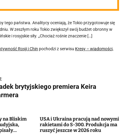
 tego państwa. Analitycy oceniają, że Tokio przygotowuje się
łudniu. W zeszłym roku Tokio zwiększył swój budżet obronny w
skie i rosyjskie siły. „Chociaż rośnie znaczenie […]
tywność Rosji i Chin
pochodzi z serwisu
Kresy – wiadomości,
:
adek brytyjskiego premiera Keira
armera
y na Bliskim
USA i Ukraina pracują nad nowymi
udyjska,
rakietami do S-300. Produkcja ma
pisały
ruszyć jeszcze w 2026 roku