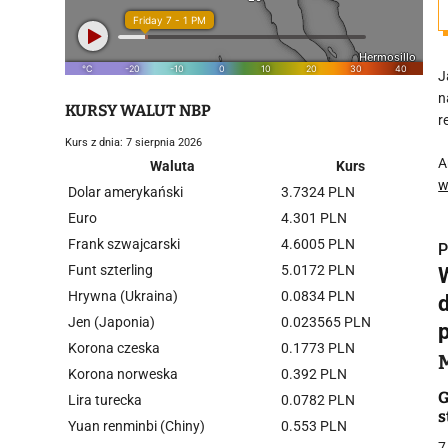
J
n
KURSY WALUT NBP
r
Kurs z dnia: 7 sierpnia 2026
A
Waluta
Kurs
w
Dolar amerykański
3.7324 PLN
Euro
4.301 PLN
Frank szwajcarski
4.6005 PLN
P
Funt szterling
5.0172 PLN
Hrywna (Ukraina)
0.0834 PLN
Jen (Japonia)
0.023565 PLN
Korona czeska
0.1773 PLN
i
Korona norweska
0.392 PLN
G
Lira turecka
0.0782 PLN
s
Yuan renminbi (Chiny)
0.553 PLN
7