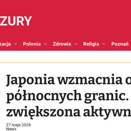
NZURY
zacja
Polonia
Zdrowie
Religia
Poznań
Japonia wzmacnia 
północnych granic.
zwiększona aktywno
27 maja 2026
News