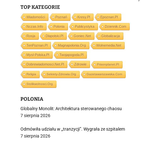
TOP KATEGORIE
Wiadomości
Poznań
Kresy.pl
Epoznan.pl
j
Nczas.info
Polonia
Publicystyka
Dziennik.com
Rosja
Dlapolski.pl
Goniec.net
Globalizacja
TenPoznan.pl
Magnapolonia.org
Wolnemedia.net
Mysl-Polska.pl
Twojapogoda.pl
Dobrewiadomosci.net.pl
Zdrowie
Prisonplanet.pl
i
Religia
Sekrety-Zdrowia.org
Gazetawarszawska.com
Stolikwolnosci.org
POLONIA
Globalny Monolit: Architektura sterowanego chaosu
7 sierpnia 2026
Odmówiła udziału w „tranzycji”. Wygrała ze szpitalem
7 sierpnia 2026