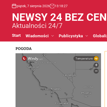
S
piątek, 7 sierpnia 2026
13
:
18
:
28
k
i
NEWSY 24 BEZ CE
p
t
Aktualności 24/7
o
c
Start
Wiadomości
Publicystyka
Globali
o
n
POGODA
t
e
n
t