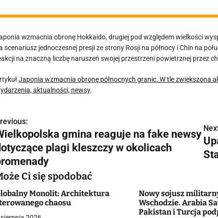
aponia wzmacnia obronę Hokkaido, drugiej pod względem wielkości wyspy
a scenariusz jednoczesnej presji ze strony Rosji na północy i Chin na po
eakcji na znaczną liczbę naruszeń swojej przestrzeni powietrznej przez chiń
rtykuł
Japonia wzmacnia obronę północnych granic. W tle zwiększona ak
ydarzenia, aktualności, newsy
.
revious:
N
Next
Wielkopolska gmina reaguje na fake newsy
Up
a
dotyczące plagi kleszczy w okolicach
St
w
promenady
Może Ci się spodobać
lobalny Monolit: Architektura
Nowy sojusz militarn
g
terowanego chaosu
Wschodzie. Arabia Sa
Pakistan i Turcja pod
a
 sierpnia 2026