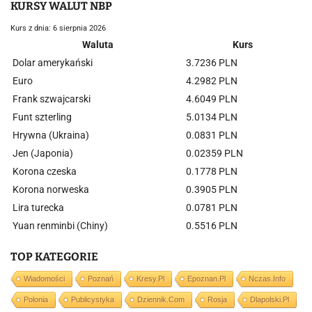
KURSY WALUT NBP
Kurs z dnia: 6 sierpnia 2026
Waluta
Kurs
Dolar amerykański
3.7236 PLN
Euro
4.2982 PLN
Frank szwajcarski
4.6049 PLN
Funt szterling
5.0134 PLN
Hrywna (Ukraina)
0.0831 PLN
Jen (Japonia)
0.02359 PLN
Korona czeska
0.1778 PLN
Korona norweska
0.3905 PLN
Lira turecka
0.0781 PLN
Yuan renminbi (Chiny)
0.5516 PLN
TOP KATEGORIE
Wiadomości
Poznań
Kresy.pl
Epoznan.pl
Nczas.info
Polonia
Publicystyka
Dziennik.com
Rosja
Dlapolski.pl