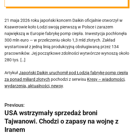
ponad miliard
21 maja 2026 roku japoński koncern Daikin oficjalnie otworzył w
złotych
Ksawerowie koło Łodzi swoją pierwszą w Polsce i zarazem
największą w Europie fabrykę pomp ciepła. Inwestycja pochłonęła
300 mln euro — w przeliczeniu około 1,3 mld złotych. Zakład
wystartował z jedną linią produkcyjną obsługiwaną przez 134
pracowników. Jej początkowe zdolności wytwórcze wynoszą około
280 tys. […]
Artykuł
Japoński Daikin uruchomił pod Łodzią fabrykę pomp ciepła
za ponad miliard złotych
pochodzi z serwisu
Kresy – wiadomości,
wydarzenia, aktualności, newsy
.
Previous:
N
USA wstrzymały sprzedaż broni
a
Tajwanowi. Chodzi o zapasy na wojnę z
w
Iranem