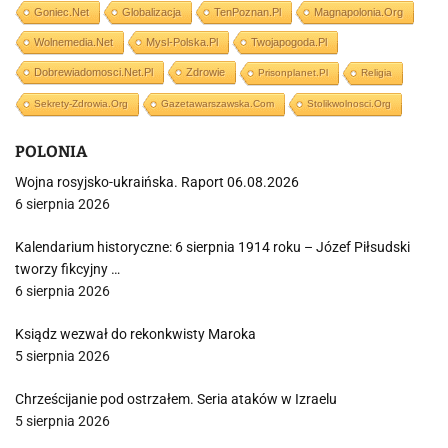
Goniec.net
Globalizacja
TenPoznan.pl
Magnapolonia.org
Wolnemedia.net
Mysl-Polska.pl
Twojapogoda.pl
Dobrewiadomosci.net.pl
Zdrowie
Prisonplanet.pl
Religia
Sekrety-Zdrowia.org
Gazetawarszawska.com
Stolikwolnosci.org
POLONIA
Wojna rosyjsko-ukraińska. Raport 06.08.2026
6 sierpnia 2026
Kalendarium historyczne: 6 sierpnia 1914 roku – Józef Piłsudski
tworzy fikcyjny …
6 sierpnia 2026
Ksiądz wezwał do rekonkwisty Maroka
5 sierpnia 2026
Chrześcijanie pod ostrzałem. Seria ataków w Izraelu
5 sierpnia 2026