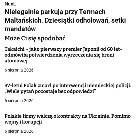
Next:
i
Nielegalnie parkują przy Termach
g
Maltańskich. Dziesiątki odholowań, setki
mandatów
a
Może Ci się spodobać
c
Takaichi – jako pierwszy premier Japonii od 60 lat-
j
odmówiła potwierdzenia wyrzeczenia się broni
atomowej
a
6 sierpnia 2026
w
37-letni Polak zmarł po interwencji niemieckiej policji.
p
„Wiele pytań pozostaje bez odpowiedzi”
i
6 sierpnia 2026
s
Polskie firmy walczą o kontrakty na Ukrainie. Pomimo
u
wojny i korupcji
6 sierpnia 2026