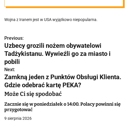
z USA
Wojna z Iranem jest w USA wyjątkowo niepopularna.
Previous:
N
Uzbecy grozili nożem obywatelowi
a
Tadżykistanu. Wywieźli go za miasto i
w
pobili
Next:
i
Zamkną jeden z Punktów Obsługi Klienta.
g
Gdzie odebrać kartę PEKA?
a
Może Ci się spodobać
c
Zacznie się w poniedziałek o 14:00. Polacy powinni się
przygotować
j
9 sierpnia 2026
a