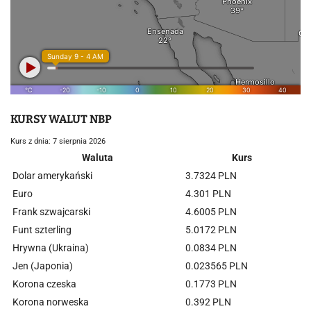
KURSY WALUT NBP
Kurs z dnia: 7 sierpnia 2026
Waluta
Kurs
Dolar amerykański
3.7324 PLN
Euro
4.301 PLN
Frank szwajcarski
4.6005 PLN
Funt szterling
5.0172 PLN
Hrywna (Ukraina)
0.0834 PLN
Jen (Japonia)
0.023565 PLN
Korona czeska
0.1773 PLN
Korona norweska
0.392 PLN