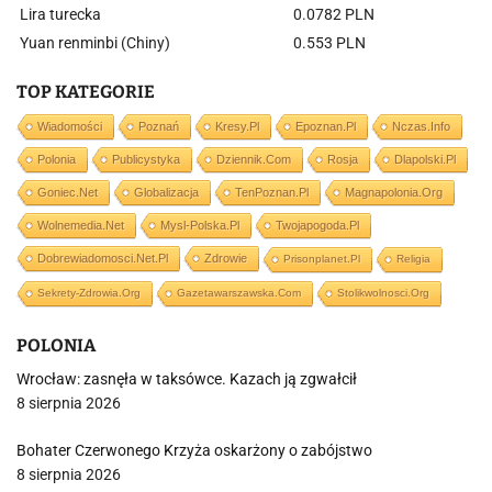
Lira turecka
0.0782 PLN
Yuan renminbi (Chiny)
0.553 PLN
TOP KATEGORIE
Wiadomości
Poznań
Kresy.pl
Epoznan.pl
Nczas.info
Polonia
Publicystyka
Dziennik.com
Rosja
Dlapolski.pl
Goniec.net
Globalizacja
TenPoznan.pl
Magnapolonia.org
Wolnemedia.net
Mysl-Polska.pl
Twojapogoda.pl
Dobrewiadomosci.net.pl
Zdrowie
Prisonplanet.pl
Religia
Sekrety-Zdrowia.org
Gazetawarszawska.com
Stolikwolnosci.org
POLONIA
Wrocław: zasnęła w taksówce. Kazach ją zgwałcił
8 sierpnia 2026
Bohater Czerwonego Krzyża oskarżony o zabójstwo
8 sierpnia 2026