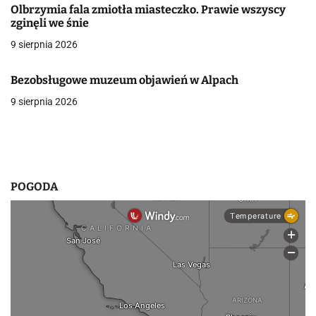
Olbrzymia fala zmiotła miasteczko. Prawie wszyscy
w
zginęli we śnie
9 sierpnia 2026
p
i
Bezobsługowe muzeum objawień w Alpach
s
9 sierpnia 2026
u
POGODA