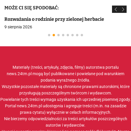
MOŻE CI SIĘ SPODOBAĆ:
Rozważania o rodzinie przy zielonej herbacie
9 sierpnia 2026
Materiały (treści, artykuły, zdjęcia, filmy) autorstwa portalu
news.24tm.pl mogą być publikowane i powielane pod warunkiem
podania wyraźnego źródła.
Wszystkie pozostałe materiały są chronione prawami autorskimi, które
przysługują poszczególnym twórcom i wydawcom.
Powielanie tych treści wymaga uzyskania ich uprzedniej pisemnej zgody.
Portal news.24tm.pl udostępnia i agreguje treści (m.in. na zasadzie
prawa cytatu) wyłącznie w celach informacyjnych.
Nie bierzemy odpowiedzialności za treści artykułów poszczególnych
autorów i wydawców.