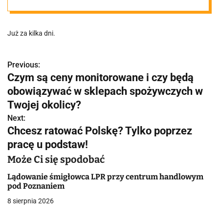
budynków w
Już za kilka dni.
Poznaniu
rozbłyśnie na
Previous:
N
Czym są ceny monitorowane i czy będą
a
obowiązywać w sklepach spożywczych w
niebiesko
w
Twojej okolicy?
Next:
i
Chcesz ratować Polskę? Tylko poprzez
g
pracę u podstaw!
a
Może Ci się spodobać
c
Lądowanie śmigłowca LPR przy centrum handlowym
pod Poznaniem
j
8 sierpnia 2026
a