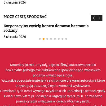
8 sierpnia 2026
MOŻE CI SIĘ SPODOBAĆ:
Korporacyjny wyścig kontra domowa harmonia
rodziny
8 sierpnia 2026
Materiały (treści, artykuły, zdjęcia, filmy) autorstwa portalu
news.24tm.pl mogą być publikowane i powielane pod warunkiem
podania wyraźnego źródła.
Wszystkie pozostałe materiały są chronione prawami autorskimi, które
przysługują poszczególnym twórcom i wydawcom.
Powielanie tych treści wymaga uzyskania ich uprzedniej pisemnej zgody.
Portal news.24tm.pl udostępnia i agreguje treści (m.in. na zasadzie
prawa cytatu) wyłącznie w celach informacyjnych.