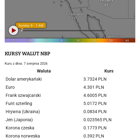
KURSY WALUT NBP
Kurs z dnia: 7 sierpnia 2026
Waluta
Kurs
Dolar amerykański
3.7324 PLN
Euro
4.301 PLN
Frank szwajcarski
4.6005 PLN
Funt szterling
5.0172 PLN
Hrywna (Ukraina)
0.0834 PLN
Jen (Japonia)
0.023565 PLN
Korona czeska
0.1773 PLN
Korona norweska
0.392 PLN