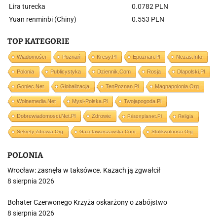
Lira turecka
0.0782 PLN
Yuan renminbi (Chiny)
0.553 PLN
TOP KATEGORIE
Wiadomości
Poznań
Kresy.pl
Epoznan.pl
Nczas.info
Polonia
Publicystyka
Dziennik.com
Rosja
Dlapolski.pl
Goniec.net
Globalizacja
TenPoznan.pl
Magnapolonia.org
Wolnemedia.net
Mysl-Polska.pl
Twojapogoda.pl
Dobrewiadomosci.net.pl
Zdrowie
Prisonplanet.pl
Religia
Sekrety-Zdrowia.org
Gazetawarszawska.com
Stolikwolnosci.org
POLONIA
Wrocław: zasnęła w taksówce. Kazach ją zgwałcił
8 sierpnia 2026
Bohater Czerwonego Krzyża oskarżony o zabójstwo
8 sierpnia 2026