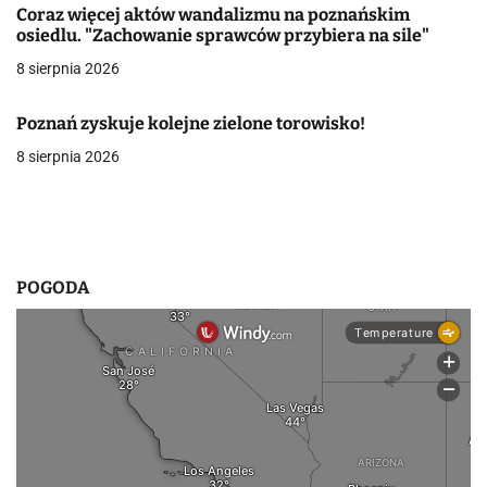
Coraz więcej aktów wandalizmu na poznańskim
w
osiedlu. "Zachowanie sprawców przybiera na sile"
8 sierpnia 2026
p
i
Poznań zyskuje kolejne zielone torowisko!
s
8 sierpnia 2026
u
POGODA