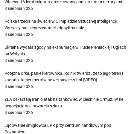
Włochy: 16-letni imigrant aresztowany pod zarzutem terroryzmu
8 sierpnia 2026
Polska trzecia na świecie w Olimpiadzie Sztucznej Inteligencji.
Wszyscy nasi reprezentanci zdobyli medale
8 sierpnia 2026
Ukraina wydała zgody na ekshumacje w Hucie Pieniackiej i Ugłach
na Wołyniu
8 sierpnia 2026
Potężna orka, panie kierowniku. Rolnik twierdzi, że to jego teren i
zaorał kilkaset metrów nowej nawierzchni [VIDEO]
8 sierpnia 2026
ZEA oskarżają Iran o atak na tankowiec w cieśninie Ormuz. W tle
negocjacje ws. otwarcia szlaku
8 sierpnia 2026
Lądowanie śmigłowca LPR przy centrum handlowym pod
Poznaniem