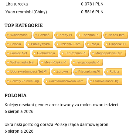
Lira turecka
0.0781 PLN
Yuan renminbi (Chiny)
0.5516 PLN
TOP KATEGORIE
Wiadomości
Poznań
Kresy.pl
Epoznan.pl
Nczas.info
Polonia
Publicystyka
Dziennik.com
Rosja
Dlapolski.pl
Goniec.net
Globalizacja
TenPoznan.pl
Magnapolonia.org
Wolnemedia.net
Mysl-Polska.pl
Twojapogoda.pl
Dobrewiadomosci.net.pl
Zdrowie
Prisonplanet.pl
Religia
Sekrety-Zdrowia.org
Gazetawarszawska.com
Stolikwolnosci.org
POLONIA
Kolejny dewiant gender aresztowany za molestowanie dzieci
6 sierpnia 2026
Ukraiński politolog obraża Polskę i żąda darmowej broni
6 sierpnia 2026