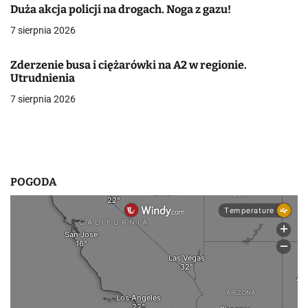
Duża akcja policji na drogach. Noga z gazu!
w
7 sierpnia 2026
p
Zderzenie busa i ciężarówki na A2 w regionie.
i
Utrudnienia
s
7 sierpnia 2026
u
POGODA