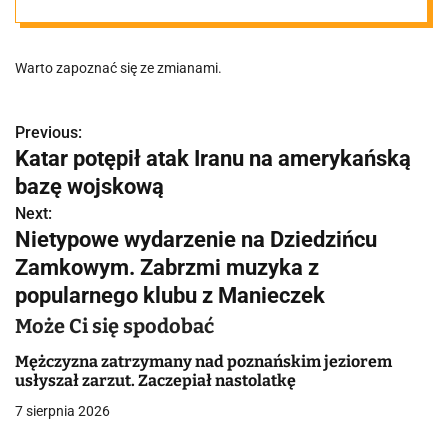
drugim będą
Warto zapoznać się ze zmianami.
problemy z
parkowaniem!
Previous:
N
Katar potępił atak Iranu na amerykańską
a
bazę wojskową
w
Next:
Nietypowe wydarzenie na Dziedzińcu
i
Zamkowym. Zabrzmi muzyka z
g
popularnego klubu z Manieczek
a
Może Ci się spodobać
c
Mężczyzna zatrzymany nad poznańskim jeziorem
usłyszał zarzut. Zaczepiał nastolatkę
j
7 sierpnia 2026
a