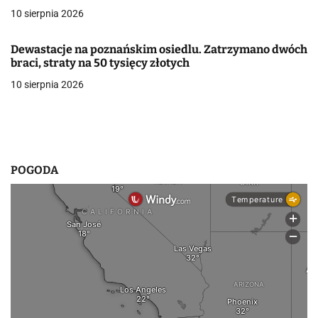
a
10 sierpnia 2026
w
Dewastacje na poznańskim osiedlu. Zatrzymano dwóch
p
braci, straty na 50 tysięcy złotych
10 sierpnia 2026
i
s
u
POGODA