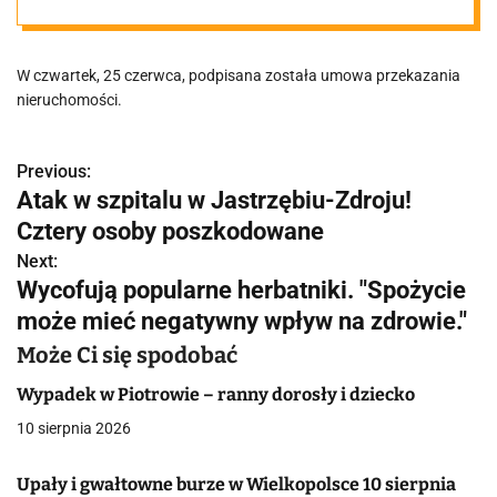
znajdzie się w
W czwartek, 25 czerwca, podpisana została umowa przekazania
miejskim
nieruchomości.
zasobie
Previous:
N
Atak w szpitalu w Jastrzębiu-Zdroju!
a
Cztery osoby poszkodowane
w
Next:
Wycofują popularne herbatniki. "Spożycie
i
może mieć negatywny wpływ na zdrowie."
g
Może Ci się spodobać
a
Wypadek w Piotrowie – ranny dorosły i dziecko
c
10 sierpnia 2026
j
Upały i gwałtowne burze w Wielkopolsce 10 sierpnia