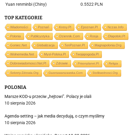
Yuan renminbi (Chiny)
0.5522 PLN
TOP KATEGORIE
Wiadomości
Poznań
Kresy.pl
Epoznan.pl
Nczas.info
Polonia
Publicystyka
Dziennik.com
Rosja
Dlapolski.pl
Goniec.net
Globalizacja
TenPoznan.pl
Magnapolonia.org
Wolnemedia.net
Mysl-Polska.pl
Twojapogoda.pl
Dobrewiadomosci.net.pl
Zdrowie
Prisonplanet.pl
Religia
Sekrety-Zdrowia.org
Gazetawarszawska.com
Stolikwolnosci.org
POLONIA
Marsze KOD-u przeciw „hejtowi”. Polacy je olali
10 sierpnia 2026
Agenda-setting – jak media decydują, o czym myślimy
10 sierpnia 2026