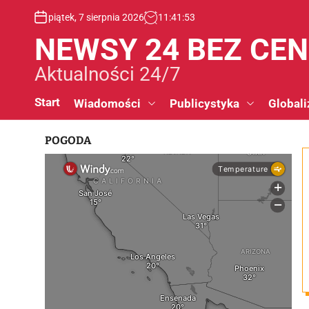
S
piątek, 7 sierpnia 2026
11
:
41
:
54
k
i
NEWSY 24 BEZ CE
p
t
Aktualności 24/7
o
c
Start
Wiadomości
Publicystyka
Globali
o
n
POGODA
t
e
n
t