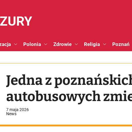
NZURY
zacja
Polonia
Zdrowie
Religia
Poznań
Jedna z poznańskich
autobusowych zmie
7 maja 2026
News