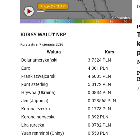
O
P
KURSY WALUT NBP
Kurs z dnia: 7 sierpnia 2026
Waluta
Kurs
Dolar amerykański
3.7324 PLN
i
Euro
4.301 PLN
P
Frank szwajcarski
4.6005 PLN
R
Funt szterling
5.0172 PLN
7
Hrywna (Ukraina)
0.0834 PLN
Jen (Japonia)
0.023565 PLN
Korona czeska
0.1773 PLN
j
Korona norweska
0.392 PLN
Lira turecka
0.0782 PLN
Yuan renminbi (Chiny)
0.553 PLN