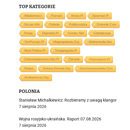
TOP KATEGORIE
i
Wiadomości
Poznań
Kresy.pl
Epoznan.pl
Nczas.info
Polonia
Publicystyka
Dziennik.com
Rosja
Dlapolski.pl
Goniec.net
Globalizacja
TenPoznan.pl
Magnapolonia.org
Wolnemedia.net
Mysl-Polska.pl
Twojapogoda.pl
Dobrewiadomosci.net.pl
Zdrowie
Prisonplanet.pl
Religia
Sekrety-Zdrowia.org
Gazetawarszawska.com
Stolikwolnosci.org
POLONIA
Stanisław Michalkiewicz: Rozbieramy z uwagą klangor
7 sierpnia 2026
Wojna rosyjsko-ukraińska. Raport 07.08.2026
7 sierpnia 2026