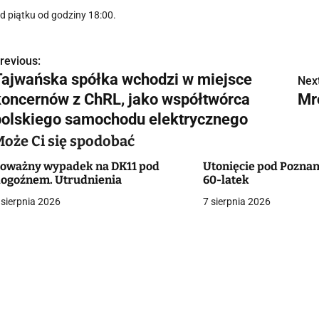
d piątku od godziny 18:00.
revious:
N
Tajwańska spółka wchodzi w miejsce
Next
a
koncernów z ChRL, jako współtwórca
Mr
w
polskiego samochodu elektrycznego
Może Ci się spodobać
oważny wypadek na DK11 pod
Utonięcie pod Poznan
g
ogoźnem. Utrudnienia
60-latek
a
 sierpnia 2026
7 sierpnia 2026
c
a
w