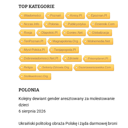
TOP KATEGORIE
Wiadomości
Poznań
Kresy.pl
Epoznan.pl
Nczas.info
Polonia
Publicystyka
Dziennik.com
i
Rosja
Dlapolski.pl
Goniec.net
Globalizacja
TenPoznan.pl
Magnapolonia.org
Wolnemedia.net
Mysl-Polska.pl
Twojapogoda.pl
Dobrewiadomosci.net.pl
Zdrowie
Prisonplanet.pl
Religia
Sekrety-Zdrowia.org
Gazetawarszawska.com
Stolikwolnosci.org
POLONIA
Kolejny dewiant gender aresztowany za molestowanie
dzieci
6 sierpnia 2026
Ukraiński politolog obraża Polskę i żąda darmowej broni