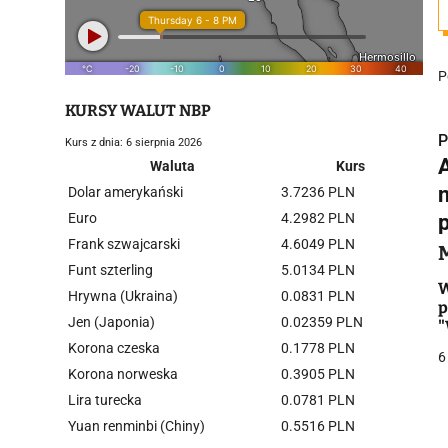
P
KURSY WALUT NBP
P
Kurs z dnia: 6 sierpnia 2026
Waluta
Kurs
Dolar amerykański
3.7236 PLN
Euro
4.2982 PLN
Frank szwajcarski
4.6049 PLN
i
Funt szterling
5.0134 PLN
W
Hrywna (Ukraina)
0.0831 PLN
p
Jen (Japonia)
0.02359 PLN
"
m
Korona czeska
0.1778 PLN
6
Korona norweska
0.3905 PLN
Lira turecka
0.0781 PLN
j
Yuan renminbi (Chiny)
0.5516 PLN