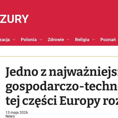
NZURY
zacja
Polonia
Zdrowie
Religia
Poznań
Jedno z najważniej
gospodarczo-techn
tej części Europy r
Poznaniu
13 maja 2026
News