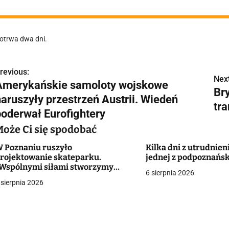
otrwa dwa dni.
revious:
N
Next
Amerykańskie samoloty wojskowe
Bry
a
naruszyły przestrzeń Austrii. Wiedeń
tr
w
poderwał Eurofightery
Może Ci się spodobać
 Poznaniu ruszyło
Kilka dni z utrudnien
g
rojektowanie skateparku.
jednej z podpoznańsk
Wspólnymi siłami stworzymy
a
6 sierpnia 2026
iejsce o wysokich standardach"
 sierpnia 2026
c