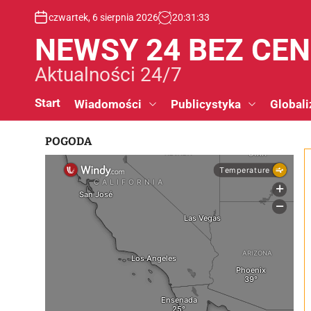
S
czwartek, 6 sierpnia 2026
20
:
31
:
33
k
i
NEWSY 24 BEZ CE
p
t
Aktualności 24/7
o
c
Start
Wiadomości
Publicystyka
Globali
o
n
POGODA
t
e
n
t