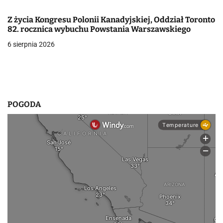
p
Z życia Kongresu Polonii Kanadyjskiej, Oddział Toronto
82. rocznica wybuchu Powstania Warszawskiego
i
6 sierpnia 2026
s
u
POGODA