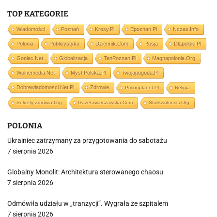
TOP KATEGORIE
Wiadomości
Poznań
Kresy.pl
Epoznan.pl
Nczas.info
Polonia
Publicystyka
Dziennik.com
Rosja
Dlapolski.pl
Goniec.net
Globalizacja
TenPoznan.pl
Magnapolonia.org
Wolnemedia.net
Mysl-Polska.pl
Twojapogoda.pl
Dobrewiadomosci.net.pl
Zdrowie
Prisonplanet.pl
Religia
Sekrety-Zdrowia.org
Gazetawarszawska.com
Stolikwolnosci.org
POLONIA
Ukrainiec zatrzymany za przygotowania do sabotażu
7 sierpnia 2026
Globalny Monolit: Architektura sterowanego chaosu
7 sierpnia 2026
Odmówiła udziału w „tranzycji”. Wygrała ze szpitalem
7 sierpnia 2026