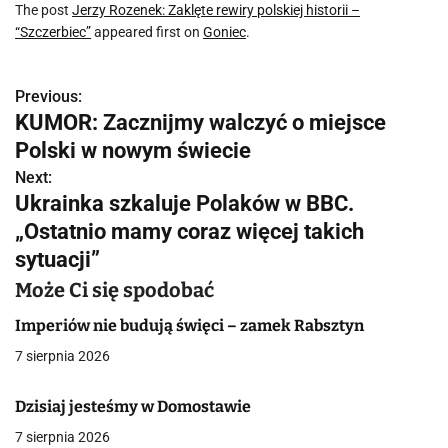
The post
Jerzy Rozenek: Zaklęte rewiry polskiej historii –
“Szczerbiec”
appeared first on
Goniec
.
Previous:
N
KUMOR: Zacznijmy walczyć o miejsce
a
Polski w nowym świecie
w
Next:
Ukrainka szkaluje Polaków w BBC.
i
„Ostatnio mamy coraz więcej takich
g
sytuacji”
a
Może Ci się spodobać
c
Imperiów nie budują święci – zamek Rabsztyn
7 sierpnia 2026
j
a
Dzisiaj jesteśmy w Domostawie
7 sierpnia 2026
w