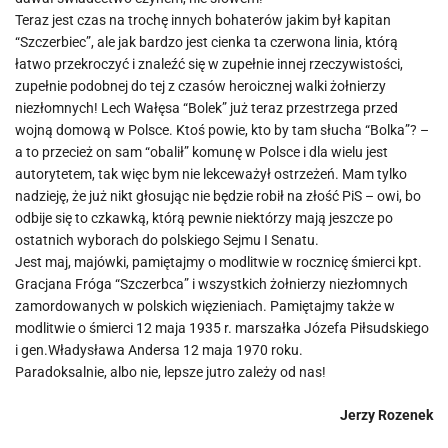
Teraz jest czas na trochę innych bohaterów jakim był kapitan
“Szczerbiec”, ale jak bardzo jest cienka ta czerwona linia, którą
łatwo przekroczyć i znaleźć się w zupełnie innej rzeczywistości,
zupełnie podobnej do tej z czasów heroicznej walki żołnierzy
niezłomnych! Lech Wałęsa “Bolek” już teraz przestrzega przed
wojną domową w Polsce. Ktoś powie, kto by tam słucha “Bolka”? –
a to przecież on sam “obalił” komunę w Polsce i dla wielu jest
autorytetem, tak więc bym nie lekceważył ostrzeżeń. Mam tylko
nadzieję, że już nikt głosując nie będzie robił na złość PiS – owi, bo
odbije się to czkawką, którą pewnie niektórzy mają jeszcze po
ostatnich wyborach do polskiego Sejmu I Senatu.
Jest maj, majówki, pamiętajmy o modlitwie w rocznicę śmierci kpt.
Gracjana Fróga “Szczerbca” i wszystkich żołnierzy niezłomnych
zamordowanych w polskich więzieniach. Pamiętajmy także w
modlitwie o śmierci 12 maja 1935 r. marszałka Józefa Piłsudskiego
i gen.Władysława Andersa 12 maja 1970 roku.
Paradoksalnie, albo nie, lepsze jutro zależy od nas!
Jerzy Rozenek