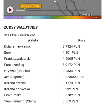
KURSY WALUT NBP
Kurs z dnia: 7 sierpnia 2026
Waluta
Kurs
Dolar amerykański
3.7324 PLN
Euro
4.301 PLN
Frank szwajcarski
4.6005 PLN
Funt szterling
5.0172 PLN
Hrywna (Ukraina)
0.0834 PLN
Jen (Japonia)
0.023565 PLN
Korona czeska
0.1773 PLN
Korona norweska
0.392 PLN
Lira turecka
0.0782 PLN
Yuan renminbi (Chiny)
0.553 PLN