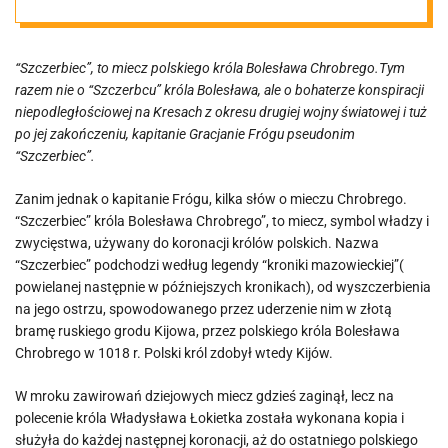
“Szczerbiec”, to miecz polskiego króla Bolesława Chrobrego.Tym
razem nie o “Szczerbcu” króla Bolesława, ale o bohaterze konspiracji
niepodległościowej na Kresach z okresu drugiej wojny światowej i tuż
po jej zakończeniu, kapitanie Gracjanie Frógu pseudonim
“Szczerbiec”.
Zanim jednak o kapitanie Frógu, kilka słów o mieczu Chrobrego.
“Szczerbiec” króla Bolesława Chrobrego”, to miecz, symbol władzy i
zwycięstwa, używany do koronacji królów polskich. Nazwa
“Szczerbiec” podchodzi według legendy “kroniki mazowieckiej”(
powielanej następnie w późniejszych kronikach), od wyszczerbienia
na jego ostrzu, spowodowanego przez uderzenie nim w złotą
bramę ruskiego grodu Kijowa, przez polskiego króla Bolesława
Chrobrego w 1018 r. Polski król zdobył wtedy Kijów.
W mroku zawirowań dziejowych miecz gdzieś zaginął, lecz na
polecenie króla Władysława Łokietka została wykonana kopia i
służyła do każdej następnej koronacji, aż do ostatniego polskiego