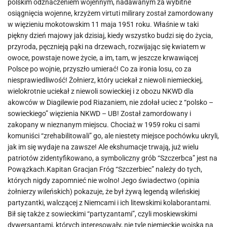
polskim odznaczeniem wojennym, nadawanym za wybitne
osiągnięcia wojenne, krzyżem virtuti milirary został zamordowany
w więzieniu mokotowskim 11 maja 1951 roku. Właśnie w taki
piękny dzień majowy jak dzisiaj, kiedy wszystko budzi się do życia,
przyroda, pęcznieją pąki na drzewach, rozwijając się kwiatem w
owoce, powstaje nowe życie, a im, tam, w jeszcze krwawiącej
Polsce po wojnie, przyszło umierać! Co za ironia losu, co za
niesprawiedliwość! Żołnierz, który uciekał z niewoli niemieckiej,
wielokrotnie uciekał z niewoli sowieckiej i z obozu NKWD dla
akowców w Diagilewie pod Riazaniem, nie zdołał uciec z “polsko –
sowieckiego” więzienia NKWD – UB! Został zamordowany i
zakopany w nieznanym miejscu. Chociaż w 1959 roku ci sami
komuniści “zrehabilitowali” go, ale niestety miejsce pochówku ukryli,
jak im się wydaje na zawsze! Ale ekshumacje trwają, już wielu
patriotów zidentyfikowano, a symboliczny grób “Szczerbca” jest na
Powązkach.Kapitan Gracjan Fróg “Szczerbiec” należy do tych,
których nigdy zapomnieć nie wolno! Jego świadectwo (opinia
żołnierzy wileńskich) pokazuje, że był żywą legendą wileńskiej
partyzantki, walczącej z Niemcami i ich litewskimi kolaborantami.
Bił się także z sowieckimi “partyzantami”, czyli moskiewskimi
dywersantami, których interesowały, nie tyle niemieckie wojska na