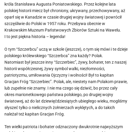
króla Stanisława Augusta Poniatowskiego. Przez kolejne lata
polskiej historii miecz był chroniony, ukrywany, przechowywany, aż
oparł się w Kanadzie w czasie drugiej wojny światowej i powrócił
szczęśliwie do Polski w 1957 roku. Przebywa obecnie w
Krakowskim Muzeum Państwowych Zbiorów Sztuki na Wawelu.
I to jest piękna historia – legenda!
O tym “Szczerbcu” uczą w szkole (jeszcze), o tym się mówi i te dzieje
polskiego królewskiego “Szczerbca” zna każdy? Polak.
Natomiast był jeszcze inny “Szczerbiec”, żywy, bohater, ten z naszej
historii współczesnej, żywy symbol walki, niezłomności,
patriotyzmu, umiłowania Ojczyzny i wolności! Był to kapitan
Gracjan Fróg “Szczerbiec”. Polak, ale, niestety nam Polakom prawie,
lub zupełnie nie znamy. I nie ma czego się dziwić, bo przez cały
okres marionetkowego państwa polskiego, po drugiej wojny
światowej, aż do lat dziewięćdziesiątych ubiegłego wieku, mogliśmy
słyszeć tylko o nielicznych żołnierzach wyklętych, a do takich
należał też kapitan Gracjan Fróg.
Ten wielki patriota i bohater odznaczony dwukrotnie najwyższym