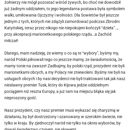
żołnierzy nie mógł pozostać wśród żywych, bo choć nie dowodził
już żadnym oddziałem, to jego legendarna postawa była symbolem
walki, umiłowania Ojczyzny i wolności. Dla Sowietów był jeszcze
jednym z tych, których nie zdążyli zamordować podczas Zbrodni
Katyńskiej, teraz przez nikogo nie niepokojeni kończyli “dzieła”…,
przy akceptacji marionetkowego polskiego rządu…a Zachód
milczał!
Dlatego, mam nadzieję, że wiemy o co są te “wybory”, byśmy my,
naród Polski pilnowali tego co jeszcze mamy, ze świadomością, że
mamy tonie na zawsze! Zadbajmy, by polski rząd, prezydent nie byli
marionetkami obcych, a my Polacy nie zniewoleni. Byśmy nie byli na
usługach obcych i by nasi decydenci nie byli traktowani tak jak nasz
niesławny premier Tusk, który do Kijowa jedzie oddzielnym
pociągiem niż reszta Europy, a już tam na miejscu błąka się jak
nieproszony gość.
Nasz prezydent, czy nasz premier musi wykazać się charyzmą w
działaniu, by był dostrzeżony i szanowany w szerokim świecie, nie
tylko w kraju. By zjednoczył naród nie tylko na okres wyborów, by
dawał świadectwo czynem, nie słowem!