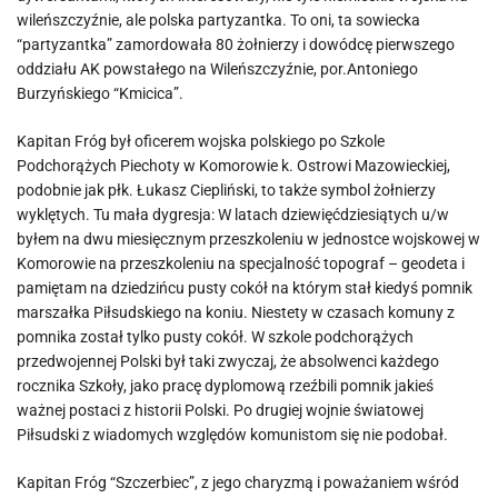
wileńszczyźnie, ale polska partyzantka. To oni, ta sowiecka
“partyzantka” zamordowała 80 żołnierzy i dowódcę pierwszego
oddziału AK powstałego na Wileńszczyźnie, por.Antoniego
Burzyńskiego “Kmicica”.
Kapitan Fróg był oficerem wojska polskiego po Szkole
Podchorążych Piechoty w Komorowie k. Ostrowi Mazowieckiej,
podobnie jak płk. Łukasz Ciepliński, to także symbol żołnierzy
wyklętych. Tu mała dygresja: W latach dziewięćdziesiątych u/w
byłem na dwu miesięcznym przeszkoleniu w jednostce wojskowej w
Komorowie na przeszkoleniu na specjalność topograf – geodeta i
pamiętam na dziedzińcu pusty cokół na którym stał kiedyś pomnik
marszałka Piłsudskiego na koniu. Niestety w czasach komuny z
pomnika został tylko pusty cokół. W szkole podchorążych
przedwojennej Polski był taki zwyczaj, że absolwenci każdego
rocznika Szkoły, jako pracę dyplomową rzeźbili pomnik jakieś
ważnej postaci z historii Polski. Po drugiej wojnie światowej
Piłsudski z wiadomych względów komunistom się nie podobał.
Kapitan Fróg “Szczerbiec”, z jego charyzmą i poważaniem wśród