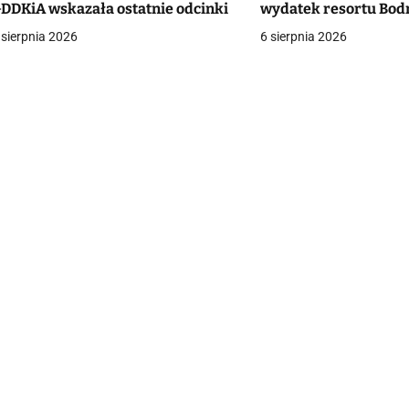
DDKiA wskazała ostatnie odcinki
wydatek resortu Bod
a
 sierpnia 2026
6 sierpnia 2026
c
a
w
p
s
u