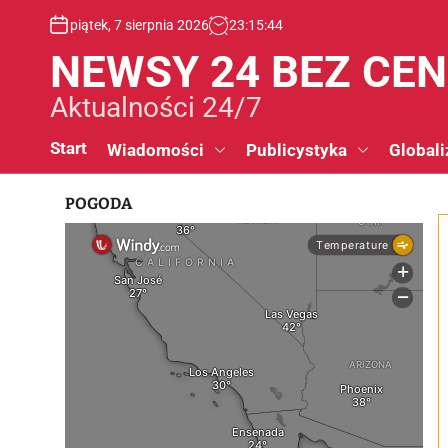
S
piątek, 7 sierpnia 2026
23
:
15
:
44
k
i
NEWSY 24 BEZ CE
p
t
Aktualności 24/7
o
c
Start
Wiadomości
Publicystyka
Globali
o
n
POGODA
t
e
n
t