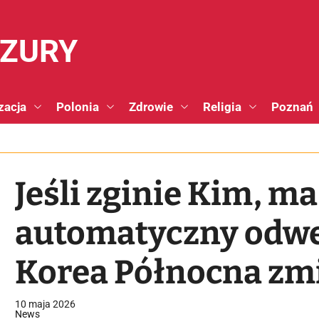
NZURY
zacja
Polonia
Zdrowie
Religia
Poznań
Jeśli zginie Kim, m
automatyczny odw
Korea Północna zm
10 maja 2026
News