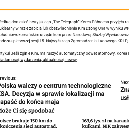
edług doniesień brytyjskiego „The Telegraph” Korea Północna przyjęła 
uklearny w razie zabicia lub obezwładnienia Kim Dzong Una w wyniku wr
ołudniowokoreańskim urzędnikom przez Narodową Służbę Wywiadowczą K
odczas pierwszej sesji 15. Najwyższego Zgromadzenia Ludowego KRLD, 
rtykuł
Jeśli zginie Kim, ma ruszyć automatyczny odwet atomowy. Korea
iadomości, wydarzenia, aktualności, newsy
.
revious:
N
Next
Polska walczy o centrum technologiczne
Zna
a
ESA. Decyzja w sprawie lokalizacji ma
us
w
zapaść do końca maja
Może Ci się spodobać
olsce brakuje 150 km do
163,6 tys. zł na karaok
g
kończenia sieci autostrad.
kulkami. NIK zakwes