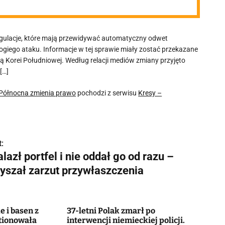
regulacje, które mają przewidywać automatyczny odwet
ogiego ataku. Informacje w tej sprawie miały zostać przekazane
orei Południowej. Według relacji mediów zmiany przyjęto
[…]
 Północna zmienia prawo
pochodzi z serwisu
Kresy –
:
lazł portfel i nie oddał go od razu –
łyszał zarzut przywłaszczenia
e i basen z
37-letni Polak zmarł po
tionowała
interwencji niemieckiej policji.