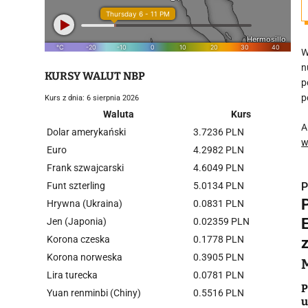
W
n
KURSY WALUT NBP
p
p
Kurs z dnia: 6 sierpnia 2026
Waluta
Kurs
A
Dolar amerykański
3.7236 PLN
w
Euro
4.2982 PLN
Frank szwajcarski
4.6049 PLN
Funt szterling
5.0134 PLN
P
Hrywna (Ukraina)
0.0831 PLN
Jen (Japonia)
0.02359 PLN
Korona czeska
0.1778 PLN
Korona norweska
0.3905 PLN
i
Lira turecka
0.0781 PLN
P
Yuan renminbi (Chiny)
0.5516 PLN
u