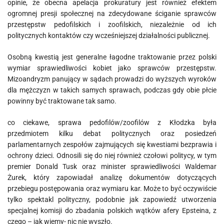
opinie, że obecna apelacja prokuratury jest również efektem
ogromnej presji społecznej na zdecydowane ściganie sprawców
przestępstw pedofilskich i zoofilskich, niezależnie od ich
politycznych kontaktów czy wcześniejszej działalności publicznej.
Osobną kwestią jest generalne łagodne traktowanie przez polski
wymiar sprawiedliwości kobiet jako sprawców przestępstw.
Mizoandryzm panujący w sądach prowadzi do wyższych wyroków
dla mężczyzn w takich samych sprawach, podczas gdy obie płcie
powinny być traktowane tak samo.
co ciekawe, sprawa pedofilów/zoofilów z Kłodzka była
przedmiotem kilku debat politycznych oraz posiedzeń
parlamentarnych zespołów zajmujących się kwestiami bezprawia i
ochrony dzieci. Odnosili się do niej również czołowi politycy, w tym
premier Donald Tusk oraz minister sprawiedliwości Waldemar
Żurek, który zapowiadał analizę dokumentów dotyczących
przebiegu postępowania oraz wymiaru kar. Może to być oczywiście
tylko spektakl polityczny, podobnie jak zapowiedź utworzenia
specjalnej komisji do zbadania polskich wątków afery Epsteina, z
czego – jak wiemy- nic nie wyszło.