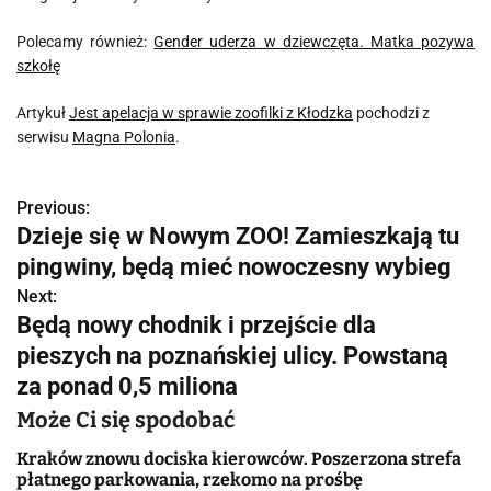
Polecamy również:
Gender uderza w dziewczęta. Matka pozywa
szkołę
Artykuł
Jest apelacja w sprawie zoofilki z Kłodzka
pochodzi z
serwisu
Magna Polonia
.
Previous:
N
Dzieje się w Nowym ZOO! Zamieszkają tu
a
pingwiny, będą mieć nowoczesny wybieg
w
Next:
Będą nowy chodnik i przejście dla
i
pieszych na poznańskiej ulicy. Powstaną
g
za ponad 0,5 miliona
a
Może Ci się spodobać
c
Kraków znowu dociska kierowców. Poszerzona strefa
płatnego parkowania, rzekomo na prośbę