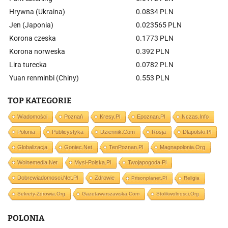
Hrywna (Ukraina)
0.0834 PLN
Jen (Japonia)
0.023565 PLN
Korona czeska
0.1773 PLN
Korona norweska
0.392 PLN
Lira turecka
0.0782 PLN
Yuan renminbi (Chiny)
0.553 PLN
TOP KATEGORIE
Wiadomości
Poznań
Kresy.pl
Epoznan.pl
Nczas.info
Polonia
Publicystyka
Dziennik.com
Rosja
Dlapolski.pl
Globalizacja
Goniec.net
TenPoznan.pl
Magnapolonia.org
Wolnemedia.net
Mysl-Polska.pl
Twojapogoda.pl
Dobrewiadomosci.net.pl
Zdrowie
Prisonplanet.pl
Religia
Sekrety-Zdrowia.org
Gazetawarszawska.com
Stolikwolnosci.org
POLONIA