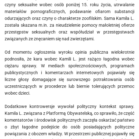
czyny seksualne wobec osób poniżej 15. roku życia, utrwalanie
materiałów pornograficznych, podawanie ofiarom substancji
odurzających oraz czyny o charakterze zoofilskim. Sama Kamila L.
została skazana m.in. za nieudzielenie pomocy małoletniej ofierze
przestępstw seksualnych oraz współudział w przestępstwach
związanych ze znęcaniem się nad zwierzętami.
Od momentu ogłoszenia wyroku opinia publiczna wielokrotnie
podnosiła, że kara wobec Kamili L. jest rażąco łagodna wobec
ciężaru sprawy. W mediach społecznościowych, programach
publicystycznych i komentarzach internetowych pojawiały się
liczne głosy domagające się surowszego potraktowania osób
uczestniczących w procederze lub biernie tolerujących przemoc
wobec dzieci.
Dodatkowe kontrowersje wywołał polityczny kontekst sprawy.
Kamila L. związana z Platformą Obywatelską, co sprawiło, że część
komentatorów i środowisk politycznych zaczęła oskarżać państwo
o zbyt łagodne podejście do osób posiadających polityczne
powiązania z obozem władzy. W przestrzeni publicznej pojawiły się