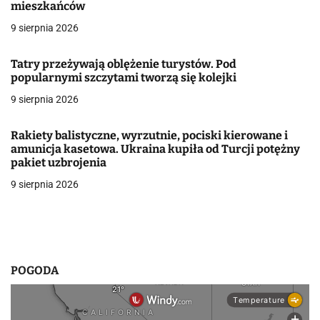
j
mieszkańców
9 sierpnia 2026
a
w
Tatry przeżywają oblężenie turystów. Pod
popularnymi szczytami tworzą się kolejki
p
9 sierpnia 2026
i
Rakiety balistyczne, wyrzutnie, pociski kierowane i
s
amunicja kasetowa. Ukraina kupiła od Turcji potężny
pakiet uzbrojenia
u
9 sierpnia 2026
POGODA